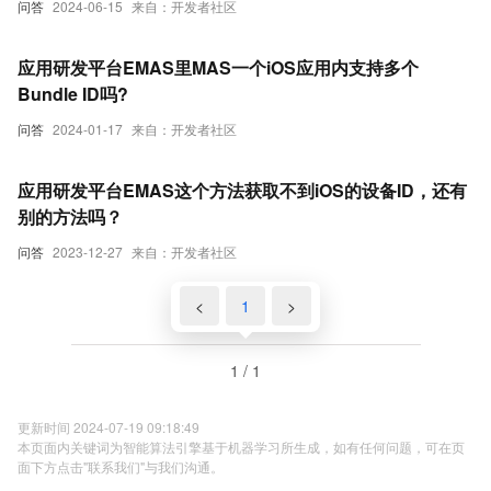
问答
2024-06-15
来自：开发者社区
应用研发平台EMAS里MAS一个iOS应用内支持多个
Bundle ID吗?
问答
2024-01-17
来自：开发者社区
应用研发平台EMAS这个方法获取不到iOS的设备ID，还有
别的方法吗？
问答
2023-12-27
来自：开发者社区
<
1
>
1 / 1
更新时间 2024-07-19 09:18:49
本页面内关键词为智能算法引擎基于机器学习所生成，如有任何问题，可在页
面下方点击"联系我们"与我们沟通。