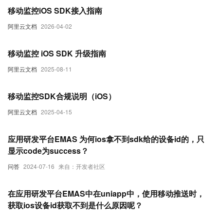
移动监控iOS SDK接入指南
阿里云文档
2026-04-02
移动监控 iOS SDK 升级指南
阿里云文档
2025-08-11
移动监控SDK合规说明（iOS）
阿里云文档
2025-04-15
应用研发平台EMAS 为何ios拿不到sdk给的设备id的，只
显示code为success？
问答
2024-07-16
来自：开发者社区
在应用研发平台EMAS中在uniapp中，使用移动推送时，
获取ios设备id获取不到是什么原因呢？