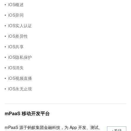
iOS概述
iOS异同
iOS实人认证
iOS差异性
iOS共享
iOS隐私保护
iOS消失
iOS视频直播
iOS永无止境
mPaaS 移动开发平台
mPaaS 源于蚂蚁集团金融科技，为 App 开发、测试、
+关注