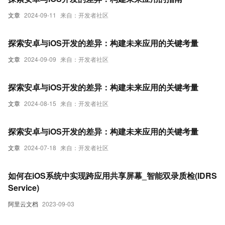
文章
2024-09-11
来自：开发者社区
探索安卓与iOS开发的差异：构建未来应用的关键考量
文章
2024-09-09
来自：开发者社区
探索安卓与iOS开发的差异：构建未来应用的关键考量
文章
2024-08-15
来自：开发者社区
探索安卓与iOS开发的差异：构建未来应用的关键考量
文章
2024-07-18
来自：开发者社区
如何在iOS系统中实现跨应用共享屏幕_智能双录质检(IDRS
Service)
阿里云文档
2023-09-03