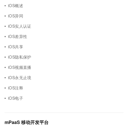
iOS概述
iOS异同
iOS实人认证
iOS差异性
iOS共享
iOS隐私保护
iOS视频直播
iOS永无止境
iOS注释
iOS电子
mPaaS 移动开发平台