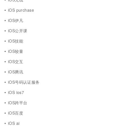
iOS purchase
iOS伊凡
iOS公开课
iOS技能
iOS较量
iOS交互
iOS腾讯
iOS号码认证服务
iOS ios7
iOS跨平台
iOS百度
iOS ai