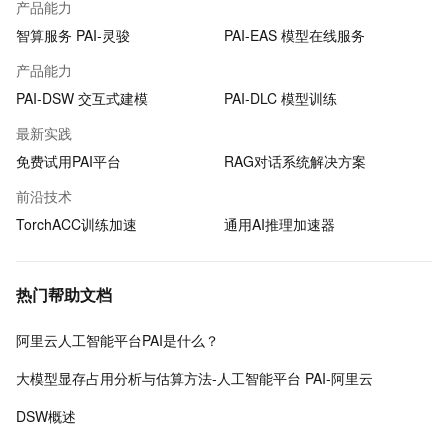
产品能力
智算服务 PAI-灵骏
PAI-EAS 模型在线服务
产品能力
PAI-DSW 交互式建模
PAI-DLC 模型训练
最新实践
免费试用PAI平台
RAG对话系统解决方案
前沿技术
TorchACC训练加速
通用AI推理加速器
热门帮助文档
阿里云人工智能平台PAI是什么？
大模型显存占用分析与估算方法-人工智能平台 PAI-阿里云
DSW概述