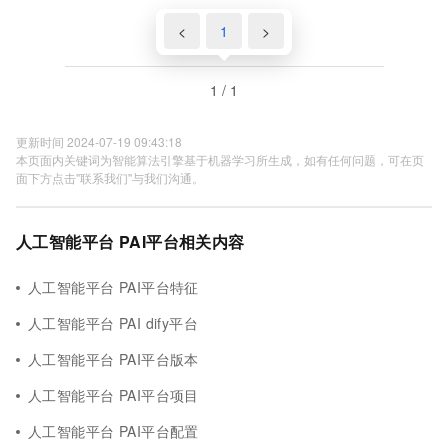
<
1
>
1 / 1
更新时间 2024-07-19 09:43:18
本页面内关键词为智能算法引擎基于机器学习所生成，如有任何问题，可在页
面下方点击"联系我们"与我们沟通。
人工智能平台 PAI平台相关内容
人工智能平台 PAI平台特征
人工智能平台 PAI dify平台
人工智能平台 PAI平台版本
人工智能平台 PAI平台项目
人工智能平台 PAI平台配置