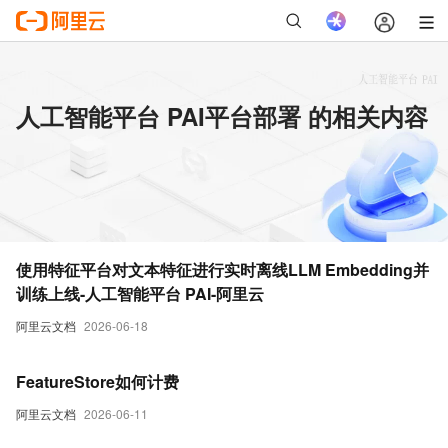
人工智能平台 PAI平台部署 的相关内容
使用特征平台对文本特征进行实时离线LLM Embedding并
训练上线-人工智能平台 PAI-阿里云
阿里云文档
2026-06-18
FeatureStore如何计费
阿里云文档
2026-06-11