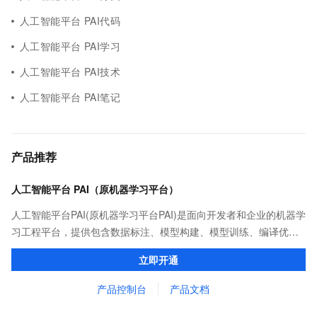
人工智能平台 PAI代码
人工智能平台 PAI学习
人工智能平台 PAI技术
人工智能平台 PAI笔记
产品推荐
人工智能平台 PAI（原机器学习平台）
人工智能平台PAI(原机器学习平台PAI)是面向开发者和企业的机器学
习工程平台，提供包含数据标注、模型构建、模型训练、编译优
化、推理部署在内的AI开发全链路服务，内置140+种优化算法，提
立即开通
供低门槛、高性能的云原生AI工程化能力。
产品控制台
产品文档