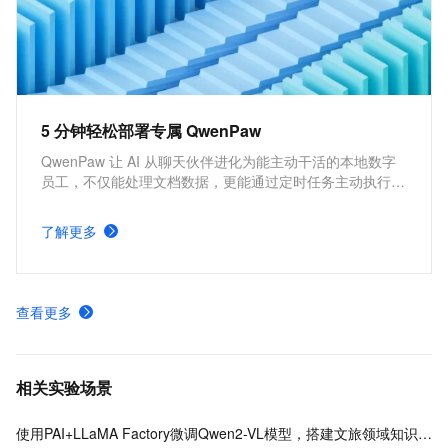
工程效率。
5 分钟轻松部署专属 QwenPaw
QwenPaw 让 AI 从聊天伙伴进化为能主动干活的本地数字
员工，不仅能处理文档数据，更能通过定时任务主动执行汇
报与自检。数据全程本地存储，为您打造隐私安全、技能无
限的专属智能助理。
了解更多
查看更多
相关实验场景
使用PAI+LLaMA Factory微调Qwen2-VL模型，搭建文旅领域知识问答机器人