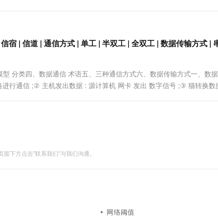
一个 AI 助手
超强辅助，Bol
后顺序发送信号的设备。传统地，路由器工作于OSI
即刻拥有 DeepSeek-R1 满血版
在企业官网、通讯软件中为客户提供 AI 客服
，根据其中所含的....
多种方案随心选，轻松解锁专属 DeepSeek
 | 信道 | 通信方式 | 单工 | 半双工 | 全双工 | 数据传输方式 | 串
型 分类四、数据通信 术语五、三种通信方式六、数据传输方式一、数
行通信 ;② 主机发出数据 : 源计算机 网卡 发出 数字信号 ;③ 猫转换数据
: 模拟信号 通过 公....
面下方点击"联系我们"与我们沟通。
网络阈值