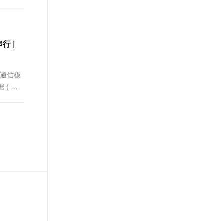
t.diy 一步搞定创意建站
构建大模型应用的安全防护体系
通过自然语言交互简化开发流程,全栈开发支持
通过阿里云安全产品对 AI 应用进行安全防护
行 |
据通信模
 ( 数