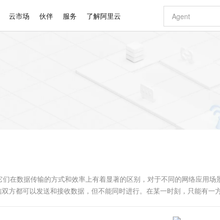
云市场
伙伴
服务
了解阿里云
AI 特惠
数据与 API
成为产品伙伴
企业增值服务
最佳实践
价格计算器
AI 场景体
基础软件
产品伙伴合
阿里云认证
市场活动
配置报价
大模型
自助选配和估算价格
步到位
智启 AI 普惠权益
产品生态集成认证中心
企业支持计划
云上春晚
域名与网站
Qwen Audio：打造专属 AI 语音助手
千问官方 MaaS 平台，为开发者和 Agent 而生，新用户赠送 1 亿 + tokens 额度
一句话生成原生
AI Coding
阿里云Maa
2026 阿里云
云服务器 E
为企业打
数据集
Windows
大模型认证
模型
NEW
NEW
格式还原
值低价云产品抢先购
至高享 1亿+免费 tokens，加速 Al 应用落地
提供智能易用的域名与建站服务
Qwen-Audio-3.0-Realtime 端到端实时语音角色扮演
输入一句话想法,
智能编程，一键
安全可靠、
产品生态伙伴
专家技术服务
云上奥运之旅
弹性计算合作
阿里云中企出
手机三要素
宝塔 Linux
全部认证
价格优势
开源旗舰模型
即刻拥有 DeepSeek-V4-Pro
阿里云 OPC 创新助力计划
千问大模型
一键部署幻兽
AI 电商营销
对象存储 O
大模型
产品生态伙伴工作台
企业增值服务台
云栖战略参考
云存储合作计
云栖大会
身份实名认证
CentOS
训练营
推动算力普惠，释放技术红利
最高返9万
真正可用的 1M 上下文,一次完成代码全链路开发
快速构建应用程序和网站，即刻迈出上云第一步
轻松解锁专属 DeepSeek-V4-Pro
至高百万元 Token 补贴，加速一人公司成长
多元化、高性能、安全可靠的大模型服务
一键购买专属
从图文生成到
云上的中国
数据库合作计
活动全景
短信
Docker
图片和
自进化智能体
5 分钟轻松部署专属 QwenPaw
Token Plan 模型订阅计划
数字证书管理服务（原SSL证书）
高效搭建 AI
AI 广告创作
无影云电脑
企业成长
NEW
HOT
信息公告
看见新力量
云网络合作计
OCR 文字识别
JAVA
越聪明
证享300元代金券
全托管，含MySQL、PostgreSQL、SQL Server、MariaDB多引擎
Qwen3.8-Max 首发尝鲜，限时加量 10 倍，夜间低至2折
实现全站 HTTPS，呈现可信的 Web 访问
从聊天伙伴进化为能主动干活的本地数字员工
图文、视频一
随时随地安
Kimi-K3
HappyHors
NEW
魔搭 Mode
loud
服务实践
官网公告
Kimi 最新旗舰模型，长程编程与推理利器
让文字生成流
金融模力时刻
Salesforce O
版
发票查验
全能环境
Claude Code + GStack 打造工程团队
千问办公，限时限量积分加倍
Qoder
低代码高效构
AI 建站
短信服务
型
NEW
作计划
计划
创新中心
魔搭 ModelSc
健康状态
理服务
让AI从“聊天伙伴”进化为能干活的“数字员工”
安装技能 GStack，拥有专属 AI 工程团队
你的AI工作搭子，覆盖日常办公高频场景
面向真实软件的智能体编程平台
0 代码专业建
它们在数据传输的方式和效率上有着显著的区别，对于不同的网络应用场
客户案例
天气预报查询
操作系统
Deepseek-v4-pro
HappyHors
态合作计划
通信双方都可以发送和接收数据，但不能同时进行。在某一时刻，只能有一
态智能体模型
旗舰 MoE 大模型，百万上下文与顶尖推理能力
图生视频，流
同享
万小智 AI 建站低至 15元/月
Qoder CN
AI 短剧/漫剧
云原生数据库 
快递物流查询
WordPress
成为服务伙
高校合作
点，立即开启云上创新
覆盖公网/内网、递归/权威、移动APP等全场景解析服务
送.CN域名，送备案服务码
基于千问大模型等，支持代码智能生成、研发智能问答
AI助力短剧
GLM-5.2
Wan2.7-T
Ubuntu