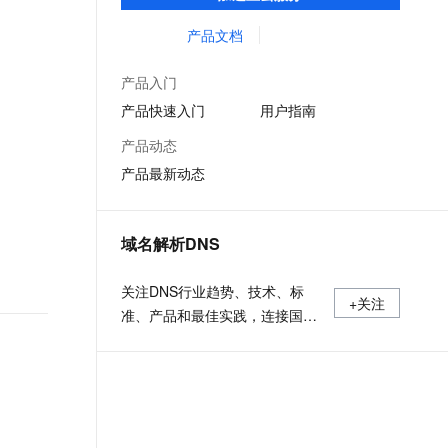
低时延的网络传输，解决客户不同站点的连
文戏情感细腻自然，动作戏激烈拳拳到肉，实现更强表演能力
支持中英文自由切换，具备更强的噪声鲁棒性
ernetes 版 ACK
云聚AI 严选权益
云安全中心 AI BAS 智能自动
SSL 证书
接、组网、数据安全传输、业务质量保障问
产品文档
，一键激活高效办公新体验
理容器应用的 K8s 服务
精选AI产品，从模型到应用全链提效
化模拟渗透攻击产品发布
题。
堡垒机
AI 用量加速计划
DataWorks ChatBI 会话支持
产品入门
应用
防火墙
、识别商机，让客服更高效、服务更出色。
新老同享，达量后返
上传临时文件分析
产品快速入门
用户指南
千问办公
主机安全
NEW
产品动态
的智能体编程平台
一站式AI生产力平台
产品最新动态
AI 应用及服务市场
伶鹊
企业级人与Agent协作平台，接入和调度多个数字员工
智能客服平台，对话机器人、对话分析、智能外呼
AI 应用
域名解析DNS
大模型服务平台百炼 - 全妙
大模型
应用创作平台
多模态内容创作工具，已接入 DeepSeek
关注DNS行业趋势、技术、标
自然语言处理
+关注
准、产品和最佳实践，连接国内
数据标注
外相关技术社群信息，追踪业内
DNS产品动态，加强信息共享，
机器学习
欢迎大家关注、推荐和投稿。
息提取
与 AI 智能体进行实时音视频通话
从文本、图片、视频中提取结构化的属性信息
构建支持视频理解的 AI 音视频实时通话应用