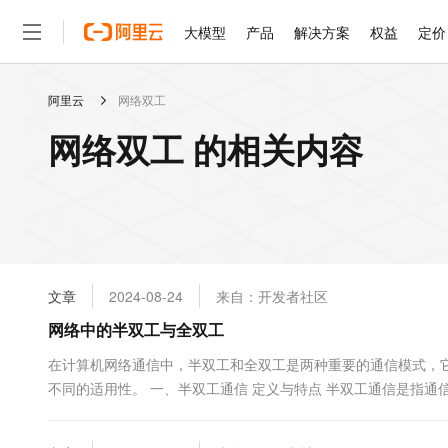
大模型
产品
解决方案
权益
定价
阿里云
网络双工
大模型
产品
解决方案
权益
定价
云市场
伙伴
服务
了解阿里云
精选产品
精选解决方案
普惠上云
产品定价
精选商城
成为销售伙伴
售前咨询
为什么选择阿里云
千问AI平台
网络双工 的相关内容
了解云产品的定价详情
大模型服务平台百炼
睿译宝，AI翻译排版一
普惠上云 官方力荐
分销伙伴
在线服务
网站建设
什么是云计算
大
大模型服务与应用平台
上传文档即自动完成翻译和
云服务器38元/年起，超
咨询伙伴
多端小程序
技术领先
云上成本管理
售后服务
轻量应用服务器
GLM-5.2：长任务时代
官方推荐返现计划
大模型
精选产品
精选解决方案
Salesforce 国际版订阅
稳定可靠
管理和优化成本
推荐新用户得奖励，单订单
销售伙伴合作计划
自助服务
友盟天域
安全合规
人工智能与机器学习
AI
文本生成
云数据库 RDS
Hermes Agent，打造
云工开物
无影生态合作计划
在线服务
文章
2024-08-24
来自：开发者社区
观测云
分析师报告
自主进化，持久记忆，越用
高校专属算力普惠，学生认
计算
互联网应用开发
Qwen3.8-Max
HOT
Salesforce On Alibaba C
工单服务
网络中的半双工与全双工
智能体时代全能旗舰模型
Tuya 物联网平台阿里云
研究报告与白皮书
人工智能平台 PAI
快速拥有专属 OpenClaw
大模
Consulting Partner 合
大数据
容器
免费试用
短信专区
一站式AI开发、训练和推
在计算机网络通信中，半双工和全双工是两种重要的通信模式，
蓝凌 OA
Qwen3.7-Plus
AI 大模型销售与服务生
现代化应用
不同的适用性。 一、半双工通信 定义与特点 半双工通信是指
存储
天池大赛
能看、能想、能动手的多模
云解析DNS
解决方案免费试用 新老
电子合同
据，另一方接收数据，双方需要轮流进行发送和...
最高领取价值200元试用
安全
网络与CDN
AI 算法大赛
Qwen3-VL-Plus
畅捷通