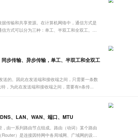
服务生态伙伴
视觉 Coding、空间感知、多模态思考等全面升级
1M上下文，专为长程任务能力而生
云工开物
企业应用
Works
Night Plan 支持 Qwen 3.8-Max
云原生大数据计算服务 MaxCompute
AI 办公
容器服务 Kub
NEW
Red Hat
30+ 款产品免费体验
Data Agent 驱动的一站式 Data+AI 开发治理平台
夜间 5 折，Qwen/Meoo/TokenPlan 客户专享
面向分析的企业级SaaS模式云数据仓库
AI智能应用
提供一站式管
科研合作
ERP
堂（旗舰版）
SUSE
数据传输和共享资源。在计算机网络中，通信方式是
智能客服
AI 应用构建
大模型原生
CRM
通信方式可以分为三种：单工、半双工和全双工。这
防护产品
2个月
自动承接线索
绍这三种通信方式的定义、原理、优缺点以及实际应
建站小程序
Qoder
大模型服务平台百炼-应用模版
OA 办公系统
HOT
NEW
简...
面向真实软件
个人版上线、团队版降价；千问3.8-Max首发发尝鲜
丰富多元化的应用模版和解决方案
力提升
财税管理
模板建站
万有无界
大模型服务平台百炼-智能体
，同步传输、异步传输，单工、半双工和全双工
400电话
定制建站
的模型效果
灵活可视化地构建企业级 Agent
方案
广告营销
模板小程序
秒悟
人工智能平台 PAI
次发送的。因此在发送端和接收端之间，只需要一条数
定制小程序
云端极速 AI 
新一代 AI 视频生成模型，深度适配广告营销等场景
AI Native 的算法工程平台，一站式完成建模、训练、推理服务部署
特，为此在发送端和接收端之间，需要有n条传...
APP 开发
建站系统
DNS、LAN、WAN、端口、MTU
AI 应用
10分钟微调：让0.6B模型媲美235B模
多模态数据信
的路径，由一系列路由节点组成。路由（动词）某个路由
型
依托云原生高可用架构,实现Dify私有化部署
outer）是连接因特网中各局域网、广域网的设
用1%尺寸在特定领域达到大模型90%以上效果