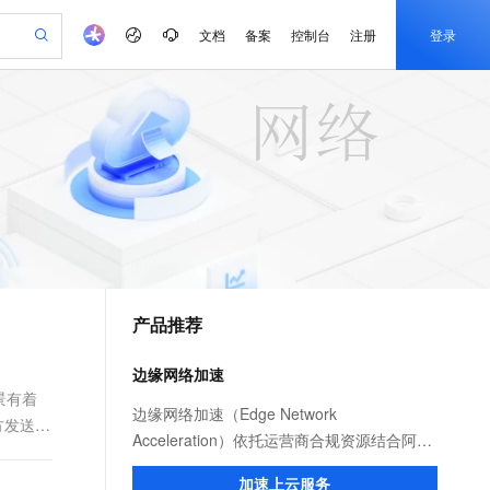
文档
备案
控制台
注册
登录
验
作计划
器
AI 活动
专业服务
服务伙伴合作计划
开发者社区
加入我们
产品动态
服务平台百炼
阿里云 OPC 创新助力计划
一站式生成采购清单，支持单品或批量购买
可编辑精美 PPT 文稿
S产品伙伴计划（繁花）
峰会
CS
造的大模型服务与应用开发平台
Agency Agents：拥有专属领域专家
AI 生产力先锋
Al MaaS 服务伙伴赋能合作
域名
博文
Careers
PolarDB Agentic Database
至高可申请百万元
 轻松生成专业的 PPT
开启高性价比 AI 编程新体验
弹性可伸缩的云计算服务
先锋实践拓展 AI 生产力的边界
发布
多领域专家智能体,一键组建 AI 虚拟交付团队
Token 补贴，五大权
计划
海大会
伙伴信用分合作计划
商标
问答
社会招聘
益加速 OPC 成功
帕鲁游戏服务器
SS
HappyHorse 打造一站式影视创作平台
飞天发布时刻
HOT
秒悟 Meoo CLI 支持一键部
划
备案
电子书
校园招聘
联机服务器，轻松开启游戏
视频创作，一键激活电商全链路生产力
稳定、安全、高性价比、高性能的云存储服务
所见，即是所愿
署项目至阿里云账号
可视化编排打通从文字构思到成片全链路闭环
更多支持
划
公司注册
镜像站
视频生成
语音识别与合成
 智能体与工作流应用
漫剧工坊：一站式动画创作平台
AI 实训营
Flink OSS 支持
合作伙伴培训与认证
产品推荐
划
上云迁移
站生成，高效打造优质广告素材
全接入的云上超级电脑
通过阿里云百炼高效搭建AI应用,助力高效开发
快速生产连贯的高质量长漫剧
从基础到进阶，Agent 创客手把手教你
AssumeRole 角色自定义
e-1.1-T2V
Qwen3-TTS-Flash
lScope
我要反馈
查询合作伙伴
畅细腻的高质量视频
离线语音合成大模型，多语言方言自适应，低延迟高稳定
n Alibaba Cloud ISV 合作
代维服务
建企业门户网站
10 分钟搭建微信、支付宝小程序
边缘网络加速
百炼 Qwen3.7-Flash 系列模
创新加速
ope
登录合作伙伴管理后台
我要建议
站，无忧落地极速上线
以可视化方式快速构建移动和 PC 门户网站
国内短信简单易用，安全可靠，秒级触达，全球覆盖200+国家和地区。
高效部署网站，快速应用到小程序
型发布
景有着
e-1.1-I2V
Cosyvoice-V3-Flash
边缘网络加速（Edge Network
方发送数
安全
畅自然，细节丰富
高表现力语音合成大模型，语音克隆听感自然
我要投诉
PolarDB
Acceleration）依托运营商合规资源结合阿里
上云场景组合购
伴
Qoder CN V1.7.0 发布
漫剧创作，剧本、分镜、视频高效生成
100%兼容MySQL、PostgreSQL，兼容Oracle，支持集中和分布式
覆盖90%+业务场景，专享组合折扣价
云服务优势，为用户提供稳定安全、高速、
2V
VPN
Fun-ASR
加速上云服务