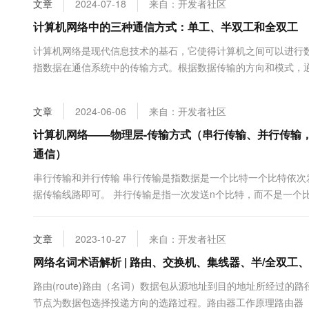
文章
2024-07-18
来自：开发者社区
大数据开发治理平台 Data
AI 产品 免费试用
网络
安全
云开发大赛
Tableau 订阅
计算机网络中的三种通信方式：单工、半双工和全双工
1亿+ 大模型 tokens 和 
可观测
入门学习赛
中间件
AI空中课堂在线直播课
计算机网络是现代信息技术的基石，它使得计算机之间可以进行
云防火墙
140+云产品 免费试用
大模型服务
指数据在通信系统中的传输方式。根据数据传输的方向和模式，
上云与迁云
云原生的云上边界网络安全
产品新客免费试用，最长1
数据库
三种通信方式各有特点，适用于不同的应用场景。本文将详细介
生态解决方案
千问AI平台-Token Plan
企业出海
大模型ACA认证体验
用。 单工通信方式 单工通信（Simplex Communication）是一种最
大数据计算
文章
2024-06-06
来自：开发者社区
助力企业全员 AI 认知与能
行业生态解决方案
政企业务
媒体服务
千问AI平台-模型体验
计算机网络——物理层-传输方式（串行传输、并行传输
开发者生态解决方案
在线体验全尺寸、多种模态
通信）
企业服务与云通信
AI 开发和 AI 应用解决
Happy 系列大模型
串行传输和并行传输 串行传输是指数据是一个比特一个比特依
域名与网站
据传输线路即可。 并行传输是指一次发送n个比特，而不是一个比
终端用户计算
文章
2023-10-27
来自：开发者社区
Serverless
大模型解决方案
网络名词术语解析 | 路由、交换机、集线器、半/全双工、
开发工具
快速部署 Dify，高效搭建 
路由(route)路由（名词）数据包从源地址到目的地址所经过
迁移与运维管理
节点为数据包选择投递方向的选路过程。路由器工作原理路由器（R