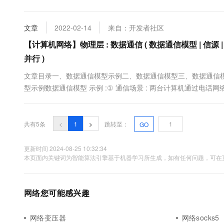
10 分钟在聊天系统中增加
备，它会根据信道的情况自动选择和设定路由，以最佳路径，按前
专有云
七层协议中的第三层，其主要任务是接收来自一个网络接口的数据包
文章
2022-02-14
来自：开发者社区
【计算机网络】物理层 : 数据通信 ( 数据通信模型 | 信源 | 信宿
并行 )
文章目录一、数据通信模型示例二、数据通信模型三、数据通信模
型示例数据通信模型 示例 :① 通信场景 : 两台计算机通过电话网络进
字 -> 模拟 ) : 调制解调器 将 数字信号 转为 模拟信号 ;④ 数据传输 
共有5条
<
1
>
跳转至：
GO
更新时间 2024-08-25 10:32:34
本页面内关键词为智能算法引擎基于机器学习所生成，如有任何问题，可在页
网络您可能感兴趣
网络变压器
网络socks5