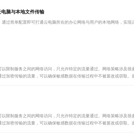
服务生态伙伴
视觉 Coding、空间感知、多模态思考等全面升级
1M上下文，专为长程任务能力而生
云工开物
企业应用
Works
Night Plan 支持 Qwen 3.8-Max
云原生大数据计算服务 MaxCompute
AI 办公
容器服务 Kub
NEW
Red Hat
云电脑与本地文件传输
30+ 款产品免费体验
Data Agent 驱动的一站式 Data+AI 开发治理平台
夜间 5 折，Qwen/Meoo/TokenPlan 客户专享
面向分析的企业级SaaS模式云数据仓库
AI智能应用
提供一站式管
科研合作
ERP
堂（旗舰版）
SUSE
，通过简单配置即可打通云电脑所在的办公网络与用户的本地网络，实现
智能客服
AI 应用构建
大模型原生
CRM
防护产品
2个月
自动承接线索
建站小程序
Qoder
大模型服务平台百炼-应用模版
OA 办公系统
HOT
NEW
面向真实软件
个人版上线、团队版降价；千问3.8-Max首发发尝鲜
丰富多元化的应用模版和解决方案
力提升
财税管理
模板建站
万有无界
大模型服务平台百炼-智能体
400电话
定制建站
的模型效果
灵活可视化地构建企业级 Agent
可以限制服务之间的网络访问，只允许特定的流量通过。网络策略涉及很
方案
广告营销
模板小程序
通过加密传输的流量，可以确保敏感数据在传输过程中不被篡改或窃取。
秒悟
人工智能平台 PAI
定制小程序
云端极速 AI 
感数据的传输。
新一代 AI 视频生成模型，深度适配广告营销等场景
AI Native 的算法工程平台，一站式完成建模、训练、推理服务部署
APP 开发
建站系统
可以限制服务之间的网络访问，只允许特定的流量通过。网络策略涉及很
AI 应用
10分钟微调：让0.6B模型媲美235B模
多模态数据信
通过加密传输的流量，可以确保敏感数据在传输过程中不被篡改或窃取。
型
依托云原生高可用架构,实现Dify私有化部署
感数据的传输。
用1%尺寸在特定领域达到大模型90%以上效果