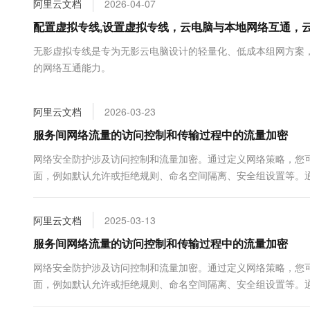
阿里云文档
2026-04-07
大数据开发治理平台 Data
AI 产品 免费试用
网络
安全
云开发大赛
Tableau 订阅
配置虚拟专线,设置虚拟专线，云电脑与本地网络互通，
1亿+ 大模型 tokens 和 
可观测
入门学习赛
中间件
AI空中课堂在线直播课
无影虚拟专线是专为无影云电脑设计的轻量化、低成本组网方案
云防火墙
140+云产品 免费试用
大模型服务
的网络互通能力。
上云与迁云
云原生的云上边界网络安全
产品新客免费试用，最长1
数据库
生态解决方案
千问AI平台-Token Plan
企业出海
大模型ACA认证体验
大数据计算
阿里云文档
2026-03-23
助力企业全员 AI 认知与能
行业生态解决方案
政企业务
媒体服务
千问AI平台-模型体验
服务间网络流量的访问控制和传输过程中的流量加密
开发者生态解决方案
在线体验全尺寸、多种模态
企业服务与云通信
网络安全防护涉及访问控制和流量加密。通过定义网络策略，您
AI 开发和 AI 应用解决
面，例如默认允许或拒绝规则、命名空间隔离、安全组设置等。
Happy 系列大模型
域名与网站
合使用以上技术和措施，您可以增强服务之间的安全性和保护敏
终端用户计算
阿里云文档
2025-03-13
Serverless
服务间网络流量的访问控制和传输过程中的流量加密
大模型解决方案
网络安全防护涉及访问控制和流量加密。通过定义网络策略，您
开发工具
快速部署 Dify，高效搭建 
面，例如默认允许或拒绝规则、命名空间隔离、安全组设置等。
迁移与运维管理
合使用以上技术和措施，您可以增强服务之间的安全性和保护敏