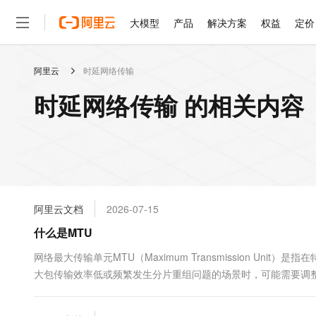
大模型
产品
解决方案
权益
定价
阿里云
时延网络传输
大模型
产品
解决方案
权益
定价
云市场
伙伴
服务
了解阿里云
精选产品
精选解决方案
普惠上云
产品定价
精选商城
成为销售伙伴
售前咨询
为什么选择阿里云
千问AI平台
时延网络传输 的相关内容
了解云产品的定价详情
大模型服务平台百炼
睿译宝，AI翻译排版一
普惠上云 官方力荐
分销伙伴
在线服务
网站建设
什么是云计算
大
大模型服务与应用平台
上传文档即自动完成翻译和
云服务器38元/年起，超
咨询伙伴
多端小程序
技术领先
云上成本管理
售后服务
轻量应用服务器
GLM-5.2：长任务时代
官方推荐返现计划
大模型
精选产品
精选解决方案
Salesforce 国际版订阅
稳定可靠
管理和优化成本
推荐新用户得奖励，单订单
销售伙伴合作计划
自助服务
友盟天域
安全合规
人工智能与机器学习
AI
文本生成
云数据库 RDS
Hermes Agent，打造
云工开物
无影生态合作计划
在线服务
阿里云文档
2026-07-15
观测云
分析师报告
自主进化，持久记忆，越用
高校专属算力普惠，学生认
计算
互联网应用开发
Qwen3.8-Max
HOT
Salesforce On Alibaba C
工单服务
什么是MTU
智能体时代全能旗舰模型
Tuya 物联网平台阿里云
研究报告与白皮书
人工智能平台 PAI
快速拥有专属 OpenClaw
大模
Consulting Partner 合
大数据
容器
免费试用
短信专区
一站式AI开发、训练和推
网络最大传输单元MTU（Maximum Transmission U
蓝凌 OA
Qwen3.7-Plus
AI 大模型销售与服务生
现代化应用
大包传输效率低或频繁发生分片重组问题的场景时，可能需要调
存储
天池大赛
能看、能想、能动手的多模
云解析DNS
解决方案免费试用 新老
电子合同
提升网络传输速度和稳定性。
最高领取价值200元试用
安全
网络与CDN
AI 算法大赛
Qwen3-VL-Plus
畅捷通