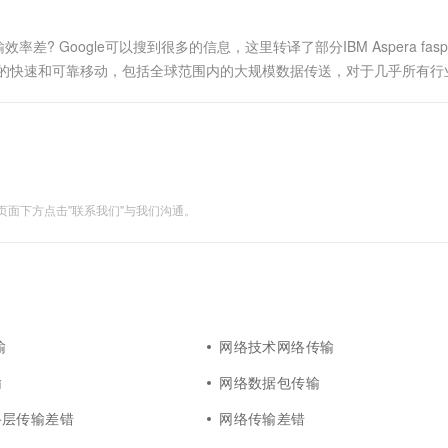
 Google可以搜到很多的信息，这里转译了部分IBM Aspera fas
据的快速和可靠移动，包括全球范围内的大规模数据传送，对于几乎所有行
，特别是对于具有高往返时间(RTT)和丢包的高带宽网络....
面下方点击"联系我们"与我们沟通。
输
网络技术网络传输
输
网络数据包传输
路层传输差错
网络传输差错