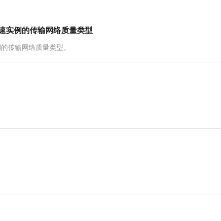
一个 AI 助手
超强辅助，Bol
即刻拥有 DeepSeek-R1 满血版
在企业官网、通讯软件中为客户提供 AI 客服
多种方案随心选，轻松解锁专属 DeepSeek
修改全球加速实例的传输网络质量类型
球加速实例的传输网络质量类型。