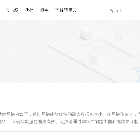
云市场
伙伴
服务
了解阿里云
AI 特惠
数据与 API
成为产品伙伴
企业增值服务
最佳实践
价格计算器
AI 场景体
基础软件
产品伙伴合
阿里云认证
市场活动
配置报价
大模型
自助选配和估算价格
步到位
智启 AI 普惠权益
产品生态集成认证中心
企业支持计划
云上春晚
域名与网站
Qwen Audio：打造专属 AI 语音助手
千问官方 MaaS 平台，为开发者和 Agent 而生，新用户赠送 1 亿 + tokens 额度
一句话生成原生
AI Coding
阿里云Maa
2026 阿里云
云服务器 E
为企业打
数据集
Windows
大模型认证
模型
NEW
NEW
格式还原
值低价云产品抢先购
至高享 1亿+免费 tokens，加速 Al 应用落地
提供智能易用的域名与建站服务
Qwen-Audio-3.0-Realtime 端到端实时语音角色扮演
输入一句话想法,
智能编程，一键
安全可靠、
产品生态伙伴
专家技术服务
云上奥运之旅
弹性计算合作
阿里云中企出
手机三要素
宝塔 Linux
全部认证
价格优势
开源旗舰模型
即刻拥有 DeepSeek-V4-Pro
阿里云 OPC 创新助力计划
千问大模型
一键部署幻兽
AI 电商营销
对象存储 O
大模型
产品生态伙伴工作台
企业增值服务台
云栖战略参考
云存储合作计
云栖大会
身份实名认证
CentOS
训练营
推动算力普惠，释放技术红利
最高返9万
真正可用的 1M 上下文,一次完成代码全链路开发
快速构建应用程序和网站，即刻迈出上云第一步
轻松解锁专属 DeepSeek-V4-Pro
至高百万元 Token 补贴，加速一人公司成长
多元化、高性能、安全可靠的大模型服务
一键购买专属
从图文生成到
云上的中国
数据库合作计
活动全景
短信
Docker
图片和
自进化智能体
5 分钟轻松部署专属 QwenPaw
Token Plan 模型订阅计划
数字证书管理服务（原SSL证书）
高效搭建 AI
AI 广告创作
无影云电脑
企业成长
NEW
HOT
信息公告
看见新力量
云网络合作计
OCR 文字识别
JAVA
越聪明
证享300元代金券
全托管，含MySQL、PostgreSQL、SQL Server、MariaDB多引擎
Qwen3.8-Max 首发尝鲜，限时加量 10 倍，夜间低至2折
实现全站HTTPS，呈现可信的WEB访问
从聊天伙伴进化为能主动干活的本地数字员工
图文、视频一
随时随地安
Kimi-K3
HappyHors
NEW
魔搭 Mode
loud
服务实践
官网公告
Kimi 最新旗舰模型，长程编程与推理利器
让文字生成流
金融模力时刻
Salesforce O
版
发票查验
全能环境
Claude Code + GStack 打造工程团队
千问办公，限时限量积分加倍
Qoder
低代码高效构
AI 建站
短信服务
型
NEW
作计划
计划
创新中心
魔搭 ModelSc
健康状态
理服务
让AI从“聊天伙伴”进化为能干活的“数字员工”
安装技能 GStack，拥有专属 AI 工程团队
你的AI工作搭子，覆盖日常办公高频场景
面向真实软件的智能体编程平台
0 代码专业建
nit）是指在特定网络协议下，通过网络能够传输的最大数据包大小。在网络传输中，
客户案例
天气预报查询
操作系统
Deepseek-v4-pro
HappyHors
态合作计划
整MTU以确保数据包能更高效、无损地通过网络中的路由器和链路层限制
态智能体模型
旗舰 MoE 大模型，百万上下文与顶尖推理能力
图生视频，流
同享
万小智 AI 建站低至 15元/月
Qoder CN
AI 短剧/漫剧
云原生数据库 
快递物流查询
WordPress
成为服务伙
高校合作
点，立即开启云上创新
覆盖公网/内网、递归/权威、移动APP等全场景解析服务
送.CN域名，送备案服务码
基于千问大模型等，支持代码智能生成、研发智能问答
AI助力短剧
GLM-5.2
Wan2.7-T
Ubuntu