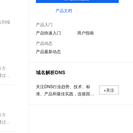
低时延的网络传输，解决客户不同站点的连
文戏情感细腻自然，动作戏激烈拳拳到肉，实现更强表演能力
支持中英文自由切换，具备更强的噪声鲁棒性
ernetes 版 ACK
云聚AI 严选权益
AI 原生数据库服务发布
SSL 证书
接、组网、数据安全传输、业务质量保障问
产品文档
，一键激活高效办公新体验
理容器应用的 K8s 服务
精选AI产品，从模型到应用全链提效
Agent 数据网关
题。
堡垒机
云到端
AI 用量加速计划
云原生数据库 PolarDB
产品入门
应用
防火墙
、识别商机，让客服更高效、服务更出色。
新老同享，达量后返
Agentic Database 发布
产品快速入门
用户指南
千问办公
主机安全
NEW
产品动态
的智能体编程平台
一站式AI生产力平台
产品最新动态
AI 应用及服务市场
伶鹊
企业级人与Agent协作平台，接入和调度多个数字员工
智能客服平台，对话机器人、对话分析、智能外呼
多方
AI 应用
域名解析DNS
通过综
大模型服务平台百炼 - 全妙
大模型
应用创作平台
多模态内容创作工具，已接入 DeepSeek
关注DNS行业趋势、技术、标
自然语言处理
+关注
准、产品和最佳实践，连接国内
数据标注
外相关技术社群信息，追踪业内
DNS产品动态，加强信息共享，
机器学习
多方
欢迎大家关注、推荐和投稿。
息提取
与 AI 智能体进行实时音视频通话
通过综
从文本、图片、视频中提取结构化的属性信息
构建支持视频理解的 AI 音视频实时通话应用