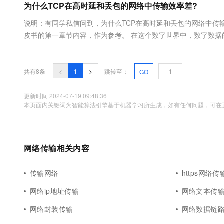
为什么TCP在高时延和丢包的网络中传输效率差?
说明：有同学私信问到，为什么TCP在高时延和丢包的网络中传输效率差?
皮书的第一章节内容，作为参考。 在这个数字世界中，数字数
务成功都变得至关重要。 然而，传统的TCP协议具有固有的性能瓶颈
共有8条
<
1
>
跳转至：
GO
更新时间 2024-07-19 09:48:36
本页面内关键词为智能算法引擎基于机器学习所生成，如有任何问题，可在页
网络传输相关内容
传输网络
https网络传
网络ip地址传输
网络文本传
网络封装传输
网络数据链