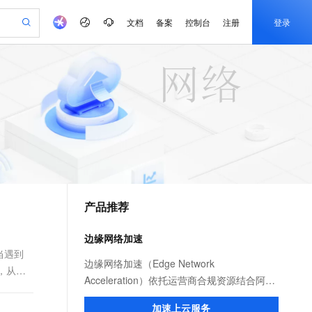
文档
备案
控制台
注册
登录
验
作计划
器
AI 活动
专业服务
服务伙伴合作计划
开发者社区
加入我们
产品动态
服务平台百炼
阿里云 OPC 创新助力计划
一站式生成采购清单，支持单品或批量购买
可编辑精美 PPT 文稿
S产品伙伴计划（繁花）
峰会
CS
造的大模型服务与应用开发平台
Agency Agents：拥有专属领域专家
AI 生产力先锋
Al MaaS 服务伙伴赋能合作
域名
博文
Careers
至高可申请百万元
Qwen3.8-Max 模型上线
 轻松生成专业的 PPT
开启高性价比 AI 编程新体验
弹性可伸缩的云计算服务
先锋实践拓展 AI 生产力的边界
多领域专家智能体,一键组建 AI 虚拟交付团队
Token 补贴，五大权
计划
海大会
伙伴信用分合作计划
商标
问答
社会招聘
益加速 OPC 成功
帕鲁游戏服务器
SS
HappyHorse 打造一站式影视创作平台
飞天发布时刻
HOT
Open Search 向量检索版支
划
备案
电子书
校园招聘
联机服务器，轻松开启游戏
视频创作，一键激活电商全链路生产力
稳定、安全、高性价比、高性能的云存储服务
所见，即是所愿
持视频检索 Pipeline 功能
可视化编排打通从文字构思到成片全链路闭环
更多支持
划
公司注册
镜像站
视频生成
语音识别与合成
 智能体与工作流应用
漫剧工坊：一站式动画创作平台
AI 实训营
应用身份服务 (IDaaS)
合作伙伴培训与认证
产品推荐
划
上云迁移
站生成，高效打造优质广告素材
全接入的云上超级电脑
通过阿里云百炼高效搭建AI应用,助力高效开发
快速生产连贯的高质量长漫剧
从基础到进阶，Agent 创客手把手教你
OpenClaw 管理能力上线
e-1.1-T2V
Qwen3-TTS-Flash
lScope
我要反馈
查询合作伙伴
畅细腻的高质量视频
离线语音合成大模型，多语言方言自适应，低延迟高稳定
n Alibaba Cloud ISV 合作
代维服务
建企业门户网站
10 分钟搭建微信、支付宝小程序
边缘网络加速
MaxCompute MaxFrame 提
创新加速
ope
登录合作伙伴管理后台
我要建议
站，无忧落地极速上线
以可视化方式快速构建移动和 PC 门户网站
国内短信简单易用，安全可靠，秒级触达，全球覆盖200+国家和地区。
高效部署网站，快速应用到小程序
供自动弹性内存功能
当遇到
e-1.1-I2V
Cosyvoice-V3-Flash
边缘网络加速（Edge Network
，从而
安全
畅自然，细节丰富
高表现力语音合成大模型，语音克隆听感自然
我要投诉
PolarDB
Acceleration）依托运营商合规资源结合阿里
上云场景组合购
Milvus 弹性伸缩功能新增节
伴
漫剧创作，剧本、分镜、视频高效生成
100%兼容MySQL、PostgreSQL，兼容Oracle，支持集中和分布式
覆盖90%+业务场景，专享组合折扣价
点支持范围
云服务优势，为用户提供稳定安全、高速、
2V
VPN
Fun-ASR
加速上云服务