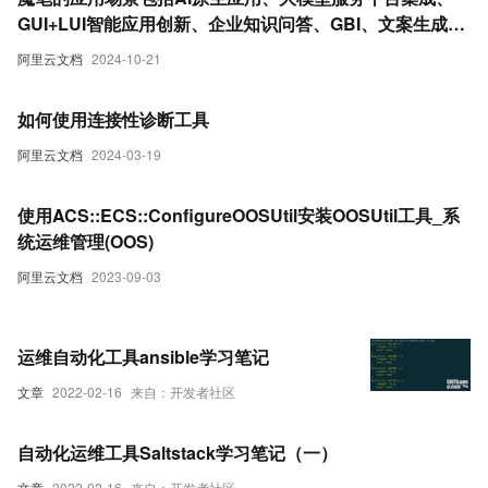
GUI+LUI智能应用创新、企业知识问答、GBI、文案生成类
应用等,旨在帮助开发者快速完成从API到应用的创新,并搭
阿里云文档
2024-10-21
建中后台应用帮助开发者快速搭建自定义控制台、跨服务运
维工具、中后台支撑应用
如何使用连接性诊断工具
阿里云文档
2024-03-19
使用ACS::ECS::ConfigureOOSUtil安装OOSUtil工具_系
统运维管理(OOS)
阿里云文档
2023-09-03
运维自动化工具ansible学习笔记
文章
2022-02-16
来自：开发者社区
自动化运维工具Saltstack学习笔记（一）
文章
2022-02-16
来自：开发者社区