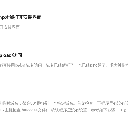
名....
一个 AI 助手
超强辅助，Bol
即刻拥有 DeepSeek-R1 满血版
在企业官网、通讯软件中为客户提供 AI 客服
多种方案随心选，轻松解锁专属 DeepSeek
php才能打开安装界面
能打开安装界面
load/访问
问，不能直接用ip或者域名访问，域名已经解析了，也已经ping通了。求大神指
务器自带临时域名，都会301跳转到一个特定域名。首先检查一下程序里有没有
Linux主机检查.htaccess文件)，确认程序里没有设置，参考如下步骤： 1.
置>301重定向...