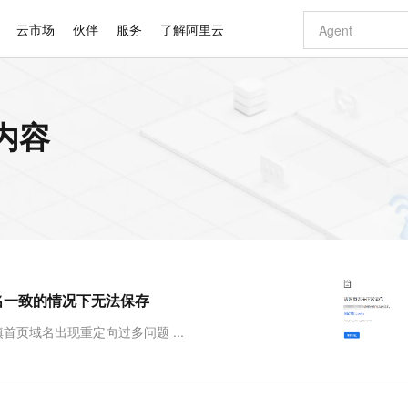
云市场
伙伴
服务
了解阿里云
AI 特惠
数据与 API
成为产品伙伴
企业增值服务
最佳实践
价格计算器
AI 场景体
基础软件
产品伙伴合
阿里云认证
市场活动
配置报价
大模型
关内容
自助选配和估算价格
新方式
睿译宝，AI翻译排版一步到位
智启 AI 普惠权益
产品生态集成认证中心
企业支持计划
云上春晚
域名与网站
千问官方 MaaS 平台，为开发者和 Agent 而生，新用户赠送 1 亿 + tokens 额度
Qwen Aud
AI Coding
阿里云Maa
2026 阿里云
云服务器 E
为企业打
数据集
Windows
大模型认证
模型
NEW
NEW
交付可用成果
值低价云产品抢先购
上传文档即自动完成翻译和格式还原
至高享 1亿+免费 tokens，加速 Al 应用落地
提供智能易用的域名与建站服务
智能编程，一键
安全可靠、
产品生态伙伴
专家技术服务
云上奥运之旅
弹性计算合作
阿里云中企出
手机三要素
宝塔 Linux
全部认证
价格优势
有专属领域专家
GLM-5.2：长任务时代开源旗舰模型
阿里云 OPC 创新助力计划
千问大模型
即刻拥有 DeepS
AI 电商营销
对象存储 O
大模型
产品生态伙伴工作台
企业增值服务台
云栖战略参考
云存储合作计
云栖大会
身份实名认证
CentOS
训练营
推动算力普惠，释放技术红利
最高返9万
多领域专家智能体,一键组建 AI 虚拟交付团队
快速构建应用程序和网站，即刻迈出上云第一步
至高百万元 Token 补贴，加速一人公司成长
多元化、高性能、安全可靠的大模型服务
真正可用的 1M 上下文,一次完成代码全链路开发
轻松解锁专属 Dee
从图文生成到
云上的中国
数据库合作计
活动全景
短信
Docker
图片和
站式影视创作平台
Hermes Agent，打造自进化智能体
Token Plan 模型订阅计划
数字证书管理服务（原SSL证书）
5 分钟轻松部署
AI 广告创作
无影云电脑
企业成长
NEW
信息公告
看见新力量
云网络合作计
OCR 文字识别
JAVA
证享300元代金券
可视化编排打通从文字构思到成片全链路闭环
全托管，含MySQL、PostgreSQL、SQL Server、MariaDB多引擎
自主进化，持久记忆，越用越聪明
Qwen3.8-Max 首发尝鲜，限时加量 10 倍，夜间低至2折
实现全站HTTPS，呈现可信的WEB访问
图文、视频一
随时随地安
Kimi-K3
HappyHors
NEW
魔搭 Mode
loud
服务实践
官网公告
域名一致的情况下无法保存
Kimi 最新旗舰模型，长程编程与推理利器
让文字生成流
金融模力时刻
Salesforce O
版
发票查验
全能环境
Claude Code + GStack 打造工程团队
千问办公，限时限量积分加倍
Qoder
低代码高效构
AI 建站
短信服务
型
NEW
作计划
计划
创新中心
魔搭 ModelSc
健康状态
理服务
让AI从“聊天伙伴”进化为能干活的“数字员工”
安装技能 GStack，拥有专属 AI 工程团队
你的AI工作搭子，覆盖日常办公高频场景
面向真实软件的智能体编程平台
0 代码专业建
首页域名出现重定向过多问题 ...
客户案例
天气预报查询
操作系统
Deepseek-v4-pro
HappyHors
态合作计划
态智能体模型
旗舰 MoE 大模型，百万上下文与顶尖推理能力
图生视频，流
同享
万小智 AI 建站低至 15元/月
Qoder CN
AI 短剧/漫剧
云原生数据库 
快递物流查询
WordPress
成为服务伙
高校合作
点，立即开启云上创新
覆盖公网/内网、递归/权威、移动APP等全场景解析服务
送.CN域名，送备案服务码
基于千问大模型等，支持代码智能生成、研发智能问答
AI助力短剧
GLM-5.2
Wan2.7-T
Ubuntu