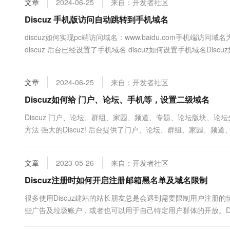
文章
2024-06-25
来自：开发者社区
大数据开发治理平台 Data
AI 产品 免费试用
网络
安全
云开发大赛
Tableau 订阅
Discuz 手机版访问自动跳转到手机域名
1亿+ 大模型 tokens 和 
可观测
入门学习赛
中间件
AI空中课堂在线直播课
discuz如何实现pc端访问域名：www.baidu.com手机端访问域
云防火墙
140+云产品 免费试用
大模型服务
discuz 后台已经设置了手机域名 discuz如何设置手机域名Dis
上云与迁云
云原生的云上边界网络安全
产品新客免费试用，最长1
数据库
source/class/discuz/discuz_application.php文件 搜索： ...
生态解决方案
千问AI平台-Token Plan
企业出海
大模型ACA认证体验
大数据计算
文章
2024-06-25
来自：开发者社区
助力企业全员 AI 认知与能
行业生态解决方案
政企业务
媒体服务
Discuz如何给 门户、论坛、手机等，设置二级域名
千问AI平台-模型体验
开发者生态解决方案
在线体验全尺寸、多种模态
企业服务与云通信
Discuz 门户、论坛、群组、家园、频道、专题、论坛版块、
AI 开发和 AI 应用解决
方法 强大的Discuz! 后台提供了门户、论坛、群组、家园、
Happy 系列大模型
域名与网站
及手机的二级域名绑定功能。 废话不多说直接上教程 最重要的第一
【全局】=&g...
终端用户计算
文章
2023-05-26
来自：开发者社区
Serverless
Discuz注册时如何开启注册邮箱黑名单及域名限制
大模型解决方案
很多使用Discuz建站的站长朋友总是会遇到需要限制用户注册
开发工具
快速部署 Dify，高效搭建 
些广告及垃圾账户，或者也可以用于自己特定用户群体的开放。Di
迁移与运维管理
的白名单进行开放设置也可以根据黑名单进行特殊限定。下面以黑名单