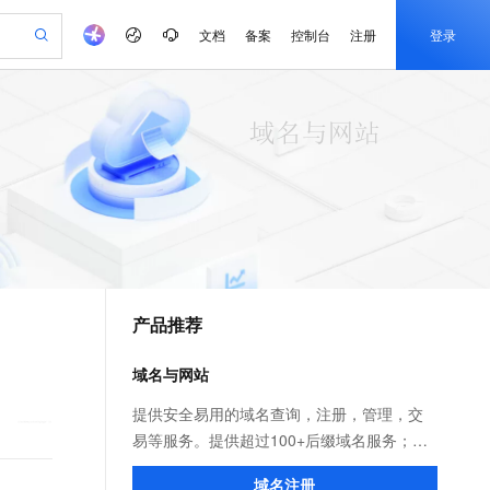
文档
备案
控制台
注册
登录
验
作计划
器
AI 活动
专业服务
服务伙伴合作计划
开发者社区
加入我们
产品动态
服务平台百炼
阿里云 OPC 创新助力计划
一站式生成采购清单，支持单品或批量购买
io：打造专属 AI 语音助手
S产品伙伴计划（繁花）
峰会
CS
造的大模型服务与应用开发平台
一句话生成原生可编辑精美 PPT 文稿
AI 生产力先锋
Al MaaS 服务伙伴赋能合作
域名
博文
Careers
至高可申请百万元
Qwen3.8-Max 模型上线
开启高性价比 AI 编程新体验
弹性可伸缩的云计算服务
Qwen-Audio-3.0-Realtime 端到端实时语音角色扮演
输入一句话想法, 轻松生成专业的 PPT
先锋实践拓展 AI 生产力的边界
Token 补贴，五大权
计划
海大会
伙伴信用分合作计划
商标
问答
社会招聘
益加速 OPC 成功
eek-V4-Pro
SS
一键部署幻兽帕鲁游戏服务器
飞天发布时刻
HOT
Open Search 向量检索版支
划
备案
电子书
校园招聘
pSeek-V4-Pro
视频创作，一键激活电商全链路生产力
稳定、安全、高性价比、高性能的云存储服务
一键购买专属联机服务器，轻松开启游戏
所见，即是所愿
持视频检索 Pipeline 功能
更多支持
划
公司注册
镜像站
视频生成
语音识别与合成
专属 QwenPaw
漫剧工坊：一站式动画创作平台
AI 实训营
HOT
应用身份服务 (IDaaS)
合作伙伴培训与认证
产品推荐
划
上云迁移
站生成，高效打造优质广告素材
全接入的云上超级电脑
从聊天伙伴进化为能主动干活的本地数字员工
快速生产连贯的高质量长漫剧
从基础到进阶，Agent 创客手把手教你
OpenClaw 管理能力上线
e-1.1-T2V
Qwen3-TTS-Flash
lScope
我要反馈
查询合作伙伴
畅细腻的高质量视频
离线语音合成大模型，多语言方言自适应，低延迟高稳定
n Alibaba Cloud ISV 合作
代维服务
建企业门户网站
10 分钟搭建微信、支付宝小程序
域名与网站
MaxCompute MaxFrame 提
创新加速
ope
登录合作伙伴管理后台
我要建议
站，无忧落地极速上线
以可视化方式快速构建移动和 PC 门户网站
国内短信简单易用，安全可靠，秒级触达，全球覆盖200+国家和地区。
高效部署网站，快速应用到小程序
供自动弹性内存功能
e-1.1-I2V
Cosyvoice-V3-Flash
提供安全易用的域名查询，注册，管理，交
安全
畅自然，细节丰富
高表现力语音合成大模型，语音克隆听感自然
我要投诉
PolarDB
易等服务。提供超过100+后缀域名服务；免
上云场景组合购
Milvus 弹性伸缩功能新增节
伴
漫剧创作，剧本、分镜、视频高效生成
100%兼容MySQL、PostgreSQL，兼容Oracle，支持集中和分布式
覆盖90%+业务场景，专享组合折扣价
点支持范围
费云解析，极速实时生效！超过25年域名服
2V
VPN
Fun-ASR
域名注册