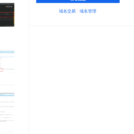
务经验，累计超过4000万个域名在阿里云注
文戏情感细腻自然，动作戏激烈拳拳到肉，实现更强表演能力
支持中英文自由切换，具备更强的噪声鲁棒性
ernetes 版 ACK
云聚AI 严选权益
AI 原生数据库服务发布
SSL 证书
册，连续多年市场NO.1
域名交易
域名管理
，一键激活高效办公新体验
理容器应用的 K8s 服务
精选AI产品，从模型到应用全链提效
Agent 数据网关
堡垒机
AI 用量加速计划
云原生数据库 PolarDB
应用
防火墙
、识别商机，让客服更高效、服务更出色。
新老同享，达量后返
Agentic Database 发布
千问办公
主机安全
NEW
的智能体编程平台
一站式AI生产力平台
AI 应用及服务市场
伶鹊
企业级人与Agent协作平台，接入和调度多个数字员工
智能客服平台，对话机器人、对话分析、智能外呼
AI 应用
大模型服务平台百炼 - 全妙
大模型
应用创作平台
多模态内容创作工具，已接入 DeepSeek
自然语言处理
数据标注
机器学习
息提取
与 AI 智能体进行实时音视频通话
从文本、图片、视频中提取结构化的属性信息
构建支持视频理解的 AI 音视频实时通话应用