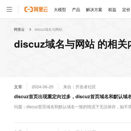
大模型
产品
解决方案
权益
定价
阿里云
discuz域名与网站
大模型
产品
解决方案
权益
定价
云市场
伙伴
服务
了解阿里云
精选产品
精选解决方案
普惠上云
产品定价
精选商城
成为销售伙伴
售前咨询
为什么选择阿里云
千问AI平台
discuz域名与网站 的相
了解云产品的定价详情
大模型服务平台百炼
千问办公，解锁你的工作
普惠上云 官方力荐
分销伙伴
在线服务
网站建设
什么是云计算
大
大模型服务与应用平台
企业级Agent产品，直接
云服务器38元/年起，超
咨询伙伴
多端小程序
技术领先
云上成本管理
售后服务
轻量应用服务器
Agency Agents：拥
官方推荐返现计划
大模型
精选产品
精选解决方案
Salesforce 国际版订阅
稳定可靠
管理和优化成本
推荐新用户得奖励，单订单
销售伙伴合作计划
自助服务
友盟天域
安全合规
人工智能与机器学习
AI
文本生成
云数据库 RDS
HappyHorse 打造一
云工开物
无影生态合作计划
在线服务
文章
2024-06-25
来自：开发者社区
观测云
分析师报告
高校专属算力普惠，学生认
计算
互联网应用开发
Qwen3.8-Max
HOT
Salesforce On Alibaba C
工单服务
discuz首页出现重定向过多，discuz首页域名和默认
智能体时代全能旗舰模型
Tuya 物联网平台阿里云
研究报告与白皮书
人工智能平台 PAI
快速拥有专属 OpenClaw
大模
Consulting Partner 合
大数据
容器
免费试用
短信专区
一站式AI开发、训练和推
问题：discuz首页域名和默认域名一致的情况下无法保存，如不填
蓝凌 OA
Qwen3.7-Plus
AI 大模型销售与服务生
现代化应用
存储
天池大赛
能看、能想、能动手的多模
云解析DNS
解决方案免费试用 新老
电子合同
最高领取价值200元试用
安全
网络与CDN
AI 算法大赛
Qwen3-VL-Plus
畅捷通