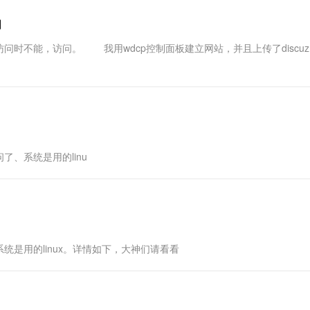
问
不能，访问。 我用wdcp控制面板建立网站，并且上传了discuz
了、系统是用的linu
系统是用的linux。详情如下，大神们请看看