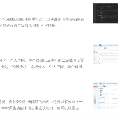
服务生态伙伴
视觉 Coding、空间感知、多模态思考等全面升级
1M上下文，专为长程任务能力而生
云工开物
企业应用
Works
Night Plan 支持 Qwen 3.8-Max
云原生大数据计算服务 MaxCompute
AI 办公
容器服务 Kub
NEW
Red Hat
30+ 款产品免费体验
Data Agent 驱动的一站式 Data+AI 开发治理平台
夜间 5 折，Qwen/Meoo/TokenPlan 客户专享
面向分析的企业级SaaS模式云数据仓库
AI智能应用
提供一站式管
科研合作
ERP
堂（旗舰版）
SUSE
名为m.baidu.com,使用手机访问自动跳转 首先要确保在
智能客服
AI 应用构建
大模型原生
CRM
cuz如何给设置二级域名 使用FTP打开
防护产品
2个月
自动承接线索
建站小程序
Qoder
大模型服务平台百炼-应用模版
OA 办公系统
HOT
NEW
面向真实软件
个人版上线、团队版降价；千问3.8-Max首发发尝鲜
丰富多元化的应用模版和解决方案
力提升
财税管理
模板建站
万有无界
大模型服务平台百炼-智能体
400电话
定制建站
的模型效果
灵活可视化地构建企业级 Agent
论坛分区、个人空间、单个群组以及手机的二级域名设置
方案
广告营销
模板小程序
频道、专题、论坛版块、论坛分区、个人空间、单个群组以
秒悟
人工智能平台 PAI
定制小程序
步：域名解析到对应的位置 进入discuz后台找到：
云端极速 AI 
新一代 AI 视频生成模型，深度适配广告营销等场景
AI Native 的算法工程平台，一站式完成建模、训练、推理服务部署
APP 开发
建站系统
的情况，例如限制注册邮箱的域名，这可以有效防止一
AI 应用
10分钟微调：让0.6B模型媲美235B模
多模态数据信
scuz原生功能中便自带这块能力，你可以根据自己
型
依托云原生高可用架构,实现Dify私有化部署
为例，具体如下。设置方式1. 首先进入Discuz
用1%尺寸在特定领域达到大模型90%以上效果