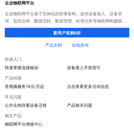
企业物联网平台
企业物联网平台基于实例化的部署架构，提供设备接入、设备管
理、监控运维、数据流转、数据管理、处理分析等物联网构建能
力，协助企业在数字化转型时拥有更完整的生产资料，是每个企业
新用户首购8折
都需要的物联网平台，助力产业数字化升级。
产品文档
在线咨询
快速入门
快速掌握连接秘诀
设备接入开发指引
产品特惠
音视频服务18元/月起
点击查看更多活动信息
常见问题
公共实例存量设备迁移
产品相关问题
相关产品
物联网平台增值中心