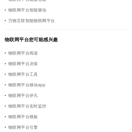
物联网平台智能驱动
万物互联智能物联网平台
物联网平台您可能感兴趣
物联网平台阅读
物联网平台决策
物联网平台工具
物联网平台移动app
物联网平台伊凡
物联网平台实时监控
物联网平台模板
物联网平台引擎