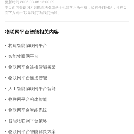
更新时间 2025-03-08 13:00:29
本页面内关键词为智能算法引擎基于机器学习所生成，如有任何问题，可在页
面下方点击"联系我们"与我们沟通。
物联网平台智能相关内容
构建智能物联网平台
智能物联网平台
物联网平台连接智能桥梁
物联网平台连接智能
人工智能物联网平台智能
物联网平台构建智能
物联网平台智能系统
智能物联网平台策略
物联网平台智能解决方案