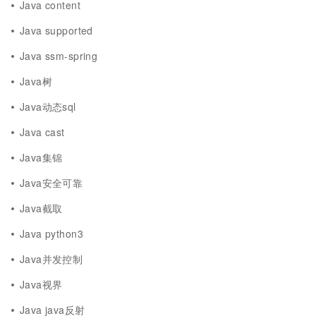
Java content
Java supported
Java ssm-spring
Java树
Java动态sql
Java cast
Java集锦
Java安全可靠
Java截取
Java python3
Java并发控制
Java视界
Java java反射