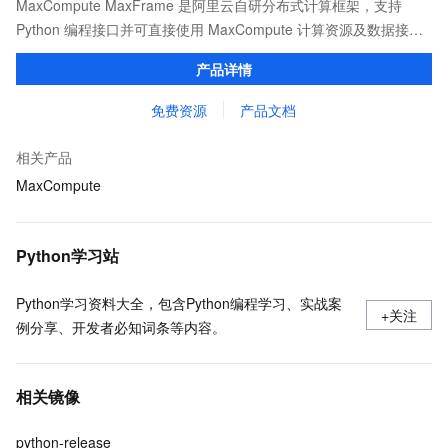
MaxCompute MaxFrame 是阿里云自研分布式计算框架，支持
Python 编程接口并可直接使用 MaxCompute 计算资源及数据接
口，与 MaxCompute Notebook、镜像管理等功能共同构成
产品详情
MaxCompute 完整 Python 开发生态。
免费资源
产品文档
相关产品
MaxCompute
Python学习站
Python学习资料大全，包含Python编程学习、实战案
+关注
例分享、开发者必知词条等内容。
相关镜像
python-release