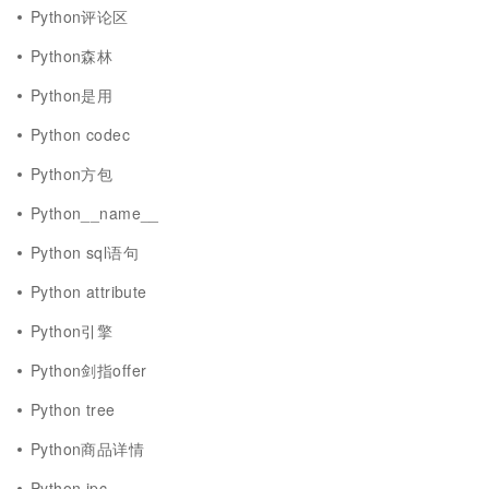
Python评论区
Python森林
Python是用
Python codec
Python方包
Python__name__
Python sql语句
Python attribute
Python引擎
Python剑指offer
Python tree
Python商品详情
Python ipc