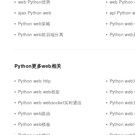
web Python优势
web Python
ajax Python web
api Python 
Python web策略
Python web 
Python web前后端分离
Python we
Python更多web相关
Python web http
Python we
Python web web框架
Python web 
Python web websocket实时通信
Python w
Python web路由
Python web
Python web模板
Python we