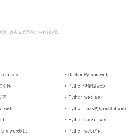
一个 AI 助手
超强辅助，Bol
即刻拥有 DeepSeek-R1 满血版
在企业官网、通讯软件中为客户提供 AI 客服
多种方案随心选，轻松解锁专属 DeepSeek
面下方点击"联系我们"与我们沟通。
selenium
docker Python web
b安全性
Python轻量级web
b交互
Python web ajax
ul web
Python flask构建restful web
eb
Python socket web
enium web测试
Python web优化