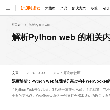
大模型
产品
解决方案
权益
定价
阿里云
解析Python web
大模型
产品
解决方案
权益
定价
云市场
伙伴
服务
了解阿里云
精选产品
精选解决方案
普惠上云
产品定价
精选商城
成为销售伙伴
售前咨询
为什么选择阿里云
千问AI平台
解析Python web 的相关
了解云产品的定价详情
大模型服务平台百炼
千问办公，解锁你的工作
普惠上云 官方力荐
分销伙伴
在线服务
网站建设
什么是云计算
大
大模型服务与应用平台
企业级Agent产品，直接
云服务器38元/年起，超
咨询伙伴
多端小程序
技术领先
云上成本管理
售后服务
轻量应用服务器
Agency Agents：拥
官方推荐返现计划
大模型
精选产品
精选解决方案
Salesforce 国际版订阅
稳定可靠
管理和优化成本
推荐新用户得奖励，单订单
销售伙伴合作计划
自助服务
友盟天域
安全合规
人工智能与机器学习
AI
文本生成
云数据库 RDS
HappyHorse 打造一
云工开物
无影生态合作计划
在线服务
文章
2024-10-09
来自：开发者社区
观测云
分析师报告
高校专属算力普惠，学生认
计算
互联网应用开发
Qwen3.8-Max
HOT
Salesforce On Alibaba C
工单服务
深度解析：Python Web前后端分离架构中WebSocke
智能体时代全能旗舰模型
Tuya 物联网平台阿里云
研究报告与白皮书
人工智能平台 PAI
快速拥有专属 OpenClaw
大模
Consulting Partner 合
大数据
容器
免费试用
短信专区
一站式AI开发、训练和推
在Python Web开发领域，前后端分离架构已成为主流趋势
蓝凌 OA
Qwen3.7-Plus
AI 大模型销售与服务生
现代化应用
重要的需求点。WebSocket作为一种支持全双工通信的协议
存储
天池大赛
能看、能想、能动手的多模
云解析DNS
解决方案免费试用 新老
电子合同
Python Web前后端分离架构中WebSocket的选型...
最高领取价值200元试用
安全
网络与CDN
AI 算法大赛
Qwen3-VL-Plus
畅捷通