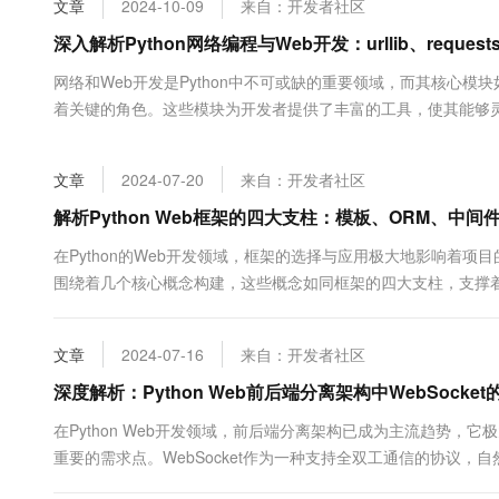
文章
2024-10-09
来自：开发者社区
大数据开发治理平台 Data
AI 产品 免费试用
网络
安全
云开发大赛
Tableau 订阅
深入解析Python网络编程与Web开发：urllib、req
1亿+ 大模型 tokens 和 
可观测
入门学习赛
中间件
AI空中课堂在线直播课
网络和Web开发是Python中不可或缺的重要领域，而其核心模块如ur
云防火墙
140+云产品 免费试用
大模型服务
着关键的角色。这些模块为开发者提供了丰富的工具，使其能够
上云与迁云
云原生的云上边界网络安全
产品新客免费试用，最长1
数据库
的用法和作用对于掌握Python网络编程至关重要。 1. urllib模块 ..
生态解决方案
千问AI平台-Token Plan
企业出海
大模型ACA认证体验
大数据计算
文章
2024-07-20
来自：开发者社区
助力企业全员 AI 认知与能
行业生态解决方案
政企业务
媒体服务
千问AI平台-模型体验
解析Python Web框架的四大支柱：模板、ORM、中间
开发者生态解决方案
在线体验全尺寸、多种模态
企业服务与云通信
在Python的Web开发领域，框架的选择与应用极大地影响着项目的效
AI 开发和 AI 应用解决
围绕着几个核心概念构建，这些概念如同框架的四大支柱，支撑着整个
Happy 系列大模型
域名与网站
框架中的四大支柱...
终端用户计算
文章
2024-07-16
来自：开发者社区
Serverless
深度解析：Python Web前后端分离架构中WebSocke
大模型解决方案
在Python Web开发领域，前后端分离架构已成为主流趋势
开发工具
快速部署 Dify，高效搭建 
重要的需求点。WebSocket作为一种支持全双工通信的协议
迁移与运维管理
Python Web前后端分离架构中WebSocket的选型...