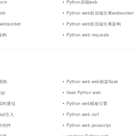
 orm
Python后端web
web
Python web前后端分离websocket
websocket
Python web前后端分离架构
b架构
Python web requests
b用例
Python web web框架flask
cgi
flask Python web
eb实时通信
Python web模板引擎
 sql注入
Python web csrf
b中间件
Python web javascript