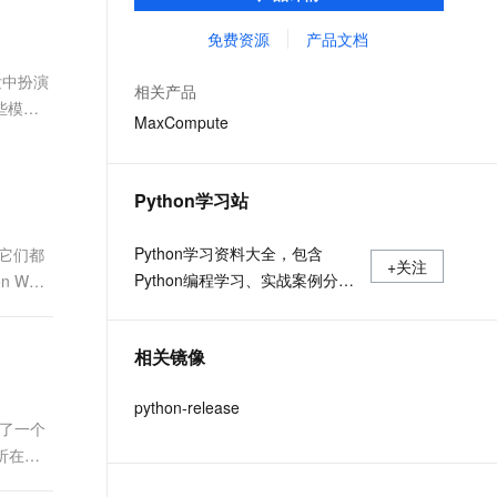
MaxCompute Notebook、镜像管理等功能共
文戏情感细腻自然，动作戏激烈拳拳到肉，实现更强表演能力
支持中英文自由切换，具备更强的噪声鲁棒性
ernetes 版 ACK
云聚AI 严选权益
AI 原生数据库服务发布
SSL 证书
同构成 MaxCompute 完整 Python 开发生
免费资源
产品文档
，一键激活高效办公新体验
理容器应用的 K8s 服务
精选AI产品，从模型到应用全链提效
Agent 数据网关
态。
堡垒机
发中扮演
AI 用量加速计划
云原生数据库 PolarDB
相关产品
应用
防火墙
些模块
、识别商机，让客服更高效、服务更出色。
新老同享，达量后返
Agentic Database 发布
MaxCompute
千问办公
主机安全
NEW
的智能体编程平台
一站式AI生产力平台
Python学习站
AI 应用及服务市场
伶鹊
企业级人与Agent协作平台，接入和调度多个数字员工
智能客服平台，对话机器人、对话分析、智能外呼
Python学习资料大全，包含
，它们都
AI 应用
+关注
Python编程学习、实战案例分
 Web
大模型服务平台百炼 - 全妙
大模型
应用创作平台
享、开发者必知词条等内容。
多模态内容创作工具，已接入 DeepSeek
自然语言处理
相关镜像
数据标注
python-release
机器学习
为了一个
息提取
与 AI 智能体进行实时音视频通话
析在
从文本、图片、视频中提取结构化的属性信息
构建支持视频理解的 AI 音视频实时通话应用