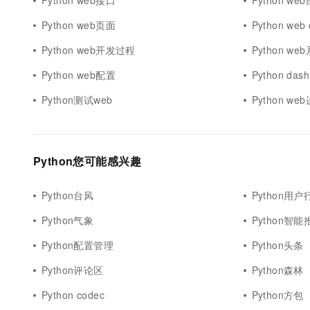
Python web接口
Python we
Python web页面
Python web 
Python web开发过程
Python we
Python web配置
Python da
Python测试web
Python we
Python您可能感兴趣
Python台风
Python用户
Python气象
Python智能
Python配置管理
Python头条
Python评论区
Python森林
Python codec
Python方包