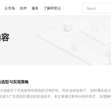
云市场
伙伴
服务
了解阿里云
AI 特惠
数据与 API
成为产品伙伴
企业增值服务
最佳实践
价格计算器
AI 场景体
基础软件
产品伙伴合
阿里云认证
市场活动
配置报价
大模型
内容
自助选配和估算价格
新方式
睿译宝，AI翻译排版一步到位
智启 AI 普惠权益
产品生态集成认证中心
企业支持计划
云上春晚
域名与网站
千问官方 MaaS 平台，为开发者和 Agent 而生，新用户赠送 1 亿 + tokens 额度
Qwen Aud
AI Coding
阿里云Maa
2026 阿里云
云服务器 E
为企业打
数据集
Windows
大模型认证
模型
NEW
NEW
交付可用成果
值低价云产品抢先购
上传文档即自动完成翻译和格式还原
至高享 1亿+免费 tokens，加速 Al 应用落地
提供智能易用的域名与建站服务
智能编程，一键
安全可靠、
产品生态伙伴
专家技术服务
云上奥运之旅
弹性计算合作
阿里云中企出
手机三要素
宝塔 Linux
全部认证
价格优势
有专属领域专家
GLM-5.2：长任务时代开源旗舰模型
阿里云 OPC 创新助力计划
千问大模型
即刻拥有 DeepS
AI 电商营销
对象存储 O
大模型
产品生态伙伴工作台
企业增值服务台
云栖战略参考
云存储合作计
云栖大会
身份实名认证
CentOS
训练营
推动算力普惠，释放技术红利
最高返9万
多领域专家智能体,一键组建 AI 虚拟交付团队
快速构建应用程序和网站，即刻迈出上云第一步
至高百万元 Token 补贴，加速一人公司成长
多元化、高性能、安全可靠的大模型服务
真正可用的 1M 上下文,一次完成代码全链路开发
轻松解锁专属 Dee
从图文生成到
云上的中国
数据库合作计
活动全景
短信
Docker
图片和
站式影视创作平台
Hermes Agent，打造自进化智能体
Token Plan 模型订阅计划
数字证书管理服务（原SSL证书）
5 分钟轻松部署
AI 广告创作
无影云电脑
企业成长
NEW
信息公告
看见新力量
云网络合作计
OCR 文字识别
JAVA
证享300元代金券
可视化编排打通从文字构思到成片全链路闭环
全托管，含MySQL、PostgreSQL、SQL Server、MariaDB多引擎
自主进化，持久记忆，越用越聪明
Qwen3.8-Max 首发尝鲜，限时加量 10 倍，夜间低至2折
实现全站HTTPS，呈现可信的WEB访问
图文、视频一
随时随地安
Kimi-K3
HappyHors
NEW
魔搭 Mode
loud
服务实践
官网公告
t的选型与实现策略
Kimi 最新旗舰模型，长程编程与推理利器
让文字生成流
金融模力时刻
Salesforce O
版
发票查验
全能环境
Claude Code + GStack 打造工程团队
千问办公，限时限量积分加倍
Qoder
低代码高效构
AI 建站
短信服务
型
NEW
作计划
计划
创新中心
魔搭 ModelSc
健康状态
理服务
让AI从“聊天伙伴”进化为能干活的“数字员工”
安装技能 GStack，拥有专属 AI 工程团队
你的AI工作搭子，覆盖日常办公高频场景
面向真实软件的智能体编程平台
0 代码专业建
，它极大地提升了开发效率和系统的可维护性。而在这种架构下，实时通信成
客户案例
天气预报查询
操作系统
Deepseek-v4-pro
HappyHors
态合作计划
，自然成为了实现实时通信的首选技术。本文将通过案例分析的形式，深度解
态智能体模型
旗舰 MoE 大模型，百万上下文与顶尖推理能力
图生视频，流
同享
万小智 AI 建站低至 15元/月
Qoder CN
AI 短剧/漫剧
云原生数据库 
快递物流查询
WordPress
成为服务伙
高校合作
点，立即开启云上创新
覆盖公网/内网、递归/权威、移动APP等全场景解析服务
送.CN域名，送备案服务码
基于千问大模型等，支持代码智能生成、研发智能问答
AI助力短剧
GLM-5.2
Wan2.7-T
Ubuntu