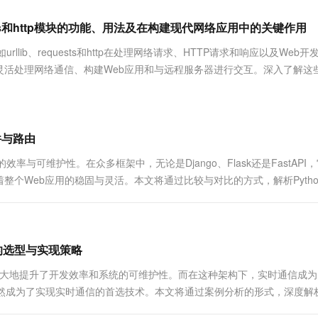
服务生态伙伴
视觉 Coding、空间感知、多模态思考等全面升级
1M上下文，专为长程任务能力而生
云工开物
企业应用
Works
Night Plan 支持 Qwen 3.8-Max
云原生大数据计算服务 MaxCompute
AI 办公
容器服务 Kub
NEW
Red Hat
uests和http模块的功能、用法及在构建现代网络应用中的关键作用
30+ 款产品免费体验
Data Agent 驱动的一站式 Data+AI 开发治理平台
夜间 5 折，Qwen/Meoo/TokenPlan 客户专享
面向分析的企业级SaaS模式云数据仓库
AI智能应用
提供一站式管
科研合作
ERP
堂（旗舰版）
SUSE
llib、requests和http在处理网络请求、HTTP请求和响应以及Web开
智能客服
AI 应用构建
大模型原生
CRM
灵活处理网络通信、构建Web应用和与远程服务器进行交互。深入了解这
防护产品
2个月
自动承接线索
.
建站小程序
Qoder
大模型服务平台百炼-应用模版
OA 办公系统
HOT
NEW
面向真实软件
个人版上线、团队版降价；千问3.8-Max首发发尝鲜
丰富多元化的应用模版和解决方案
力提升
财税管理
模板建站
万有无界
大模型服务平台百炼-智能体
件与路由
400电话
定制建站
的模型效果
灵活可视化地构建企业级 Agent
率与可维护性。在众多框架中，无论是Django、Flask还是FastAPI
方案
广告营销
模板小程序
Web应用的稳固与灵活。本文将通过比较与对比的方式，解析Python
秒悟
人工智能平台 PAI
定制小程序
云端极速 AI 
新一代 AI 视频生成模型，深度适配广告营销等场景
AI Native 的算法工程平台，一站式完成建模、训练、推理服务部署
APP 开发
建站系统
t的选型与实现策略
，它极大地提升了开发效率和系统的可维护性。而在这种架构下，实时通信成
AI 应用
10分钟微调：让0.6B模型媲美235B模
多模态数据信
，自然成为了实现实时通信的首选技术。本文将通过案例分析的形式，深度解
型
依托云原生高可用架构,实现Dify私有化部署
用1%尺寸在特定领域达到大模型90%以上效果