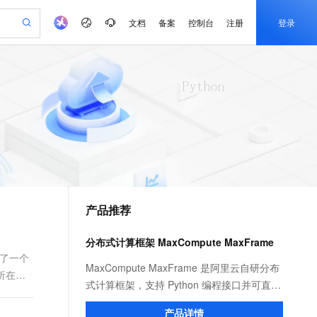
文档
备案
控制台
注册
登录
验
作计划
器
AI 活动
专业服务
服务伙伴合作计划
开发者社区
加入我们
产品动态
服务平台百炼
阿里云 OPC 创新助力计划
一站式生成采购清单，支持单品或批量购买
io：打造专属 AI 语音助手
S产品伙伴计划（繁花）
峰会
CS
造的大模型服务与应用开发平台
一句话生成原生可编辑精美 PPT 文稿
AI 生产力先锋
Al MaaS 服务伙伴赋能合作
域名
博文
Careers
至高可申请百万元
Qwen3.8-Max 模型上线
开启高性价比 AI 编程新体验
弹性可伸缩的云计算服务
Qwen-Audio-3.0-Realtime 端到端实时语音角色扮演
输入一句话想法, 轻松生成专业的 PPT
先锋实践拓展 AI 生产力的边界
Token 补贴，五大权
计划
海大会
伙伴信用分合作计划
商标
问答
社会招聘
益加速 OPC 成功
eek-V4-Pro
SS
一键部署幻兽帕鲁游戏服务器
飞天发布时刻
HOT
Open Search 向量检索版支
划
备案
电子书
校园招聘
pSeek-V4-Pro
视频创作，一键激活电商全链路生产力
稳定、安全、高性价比、高性能的云存储服务
一键购买专属联机服务器，轻松开启游戏
所见，即是所愿
持视频检索 Pipeline 功能
更多支持
划
公司注册
镜像站
视频生成
语音识别与合成
专属 QwenPaw
漫剧工坊：一站式动画创作平台
AI 实训营
HOT
应用身份服务 (IDaaS)
合作伙伴培训与认证
产品推荐
划
上云迁移
站生成，高效打造优质广告素材
全接入的云上超级电脑
从聊天伙伴进化为能主动干活的本地数字员工
快速生产连贯的高质量长漫剧
从基础到进阶，Agent 创客手把手教你
OpenClaw 管理能力上线
e-1.1-T2V
Qwen3-TTS-Flash
lScope
我要反馈
查询合作伙伴
畅细腻的高质量视频
离线语音合成大模型，多语言方言自适应，低延迟高稳定
n Alibaba Cloud ISV 合作
代维服务
建企业门户网站
10 分钟搭建微信、支付宝小程序
分布式计算框架 MaxCompute MaxFrame
MaxCompute MaxFrame 提
创新加速
ope
登录合作伙伴管理后台
我要建议
站，无忧落地极速上线
以可视化方式快速构建移动和 PC 门户网站
国内短信简单易用，安全可靠，秒级触达，全球覆盖200+国家和地区。
高效部署网站，快速应用到小程序
供自动弹性内存功能
为了一个
e-1.1-I2V
Cosyvoice-V3-Flash
MaxCompute MaxFrame 是阿里云自研分布
析在
安全
畅自然，细节丰富
高表现力语音合成大模型，语音克隆听感自然
我要投诉
PolarDB
式计算框架，支持 Python 编程接口并可直接
上云场景组合购
Milvus 弹性伸缩功能新增节
伴
漫剧创作，剧本、分镜、视频高效生成
100%兼容MySQL、PostgreSQL，兼容Oracle，支持集中和分布式
覆盖90%+业务场景，专享组合折扣价
点支持范围
使用 MaxCompute 计算资源及数据接口，与
2V
VPN
Fun-ASR
产品详情