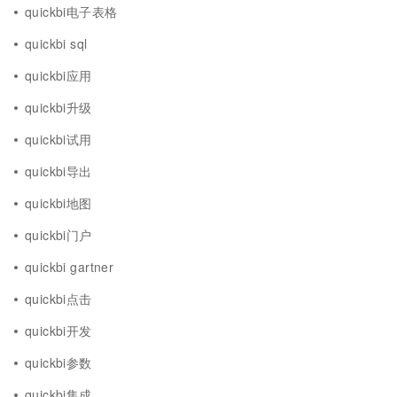
quickbi电子表格
quickbi sql
quickbi应用
quickbi升级
quickbi试用
quickbi导出
quickbi地图
quickbi门户
quickbi gartner
quickbi点击
quickbi开发
quickbi参数
quickbi集成