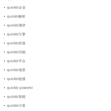
quickbi企业
quickbi解析
quickbi测评
quickbi引擎
quickbi价值
quickbi功能
quickbi平台
quickbi场景
quickbi链接
quickbi powerbi
quickbi智能
quickbi计算