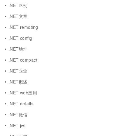
.NET区别
.NET文章
.NET remoting
.NET config
.NET地址
.NET compact
.NET企业
.NET概述
.NET web应用
.NET details
.NET微信
.NET jwt