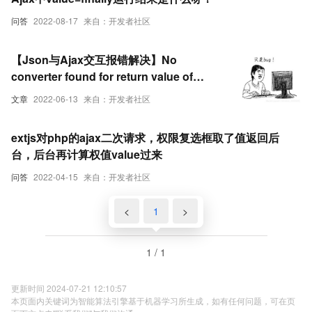
问答
2022-08-17
来自：开发者社区
【Json与Ajax交互报错解决】No
converter found for return value of
type: class
文章
2022-06-13
来自：开发者社区
com.github.pagehelper.PageInfo
extjs对php的ajax二次请求，权限复选框取了值返回后
台，后台再计算权值value过来
问答
2022-04-15
来自：开发者社区
<
1
>
1 / 1
更新时间 2024-07-21 12:10:57
本页面内关键词为智能算法引擎基于机器学习所生成，如有任何问题，可在页