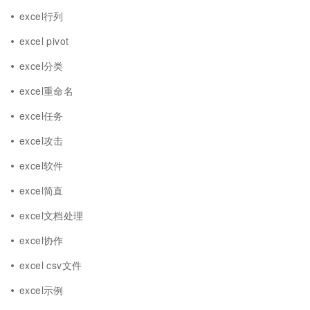
excel行列
excel pivot
excel分类
excel重命名
excel任务
excel攻击
excel软件
excel简直
excel文档处理
excel协作
excel csv文件
excel示例