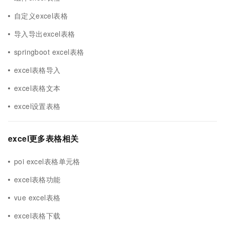
自定义excel表格
导入导出excel表格
springboot excel表格
excel表格导入
excel表格文本
excel设置表格
excel更多表格相关
poi excel表格单元格
excel表格功能
vue excel表格
excel表格下载