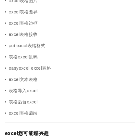
excel表格图片
excel表格差异
excel表格边框
excel表格接收
poi excel表格格式
表格excel乱码
easyexcel excel表格
excel文本表格
表格导入excel
表格后台excel
excel表格后端
excel您可能感兴趣