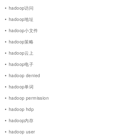
hadoop访问
hadoop地址
hadoop小文件
hadoop策略
hadoop云上
hadoop电子
hadoop denied
hadoop单词
hadoop permission
hadoop hdp
hadoop内存
hadoop user