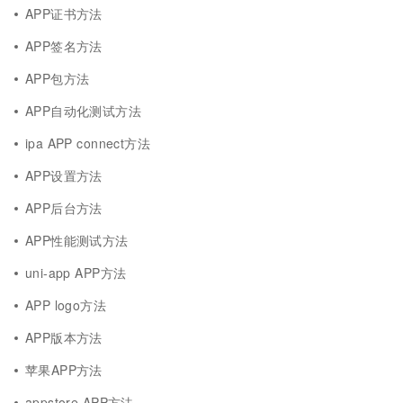
APP证书方法
APP签名方法
APP包方法
APP自动化测试方法
ipa APP connect方法
APP设置方法
APP后台方法
APP性能测试方法
uni-app APP方法
APP logo方法
APP版本方法
苹果APP方法
appstore APP方法