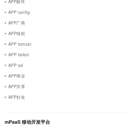
APP邮件
APP config
APP厂商
APP线程
APP tomcat
APP failed
APP ssl
APP商业
APP共享
APP好友
mPaaS 移动开发平台