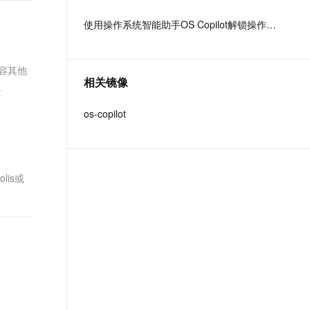
文戏情感细腻自然，动作戏激烈拳拳到肉，实现更强表演能力
支持中英文自由切换，具备更强的噪声鲁棒性
ernetes 版 ACK
芯、Arm 、Intel 等 24 家国内外
云聚AI 严选权益
AI 原生数据库服务发布
SSL 证书
使用操作系统智能助手OS Copilot解锁操作系统运维与编程
，一键激活高效办公新体验
理容器应用的 K8s 服务
精选AI产品，从模型到应用全链提效
Agent 数据网关
头部企业共同组成，有超过
堡垒机
1000 家来自芯片厂商、软件厂
AI 用量加速计划
云原生数据库 PolarDB
应用
商、整机厂商、操作系统厂商等
防火墙
兼容其他
、识别商机，让客服更高效、服务更出色。
新老同享，达量后返
Agentic Database 发布
覆盖操作系统全产业链的合作伙
相关镜像
。
千问办公
主机安全
NEW
伴参与生态共建。
的智能体编程平台
一站式AI生产力平台
os-copilot
AI 应用及服务市场
伶鹊
企业级人与Agent协作平台，接入和调度多个数字员工
智能客服平台，对话机器人、对话分析、智能外呼
AI 应用
大模型服务平台百炼 - 全妙
olis或
大模型
应用创作平台
多模态内容创作工具，已接入 DeepSeek
自然语言处理
数据标注
机器学习
息提取
与 AI 智能体进行实时音视频通话
从文本、图片、视频中提取结构化的属性信息
构建支持视频理解的 AI 音视频实时通话应用