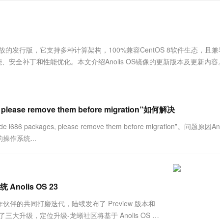
服务生态伙伴
视觉 Coding、空间感知、多模态思考等全面升级
1M上下文，专为长程任务能力而生
云工开物
企业应用
Works
Night Plan 支持 Qwen 3.8-Max
云原生大数据计算服务 MaxCompute
AI 办公
容器服务 Kub
NEW
Red Hat
30+ 款产品免费体验
Data Agent 驱动的一站式 Data+AI 开发治理平台
夜间 5 折，Qwen/Meoo/TokenPlan 客户专享
面向分析的企业级SaaS模式云数据仓库
AI智能应用
提供一站式管
科研合作
ERP
堂（旗舰版）
SUSE
智能客服
AI 应用构建
大模型原生
CRM
立且开放的发行版，它支持多种计算架构，100%兼容CentOS 8软件生态，且
防护产品
2个月
自动承接线索
建站小程序
功能、安全补丁和性能优化。本文介绍Anolis OS镜像的更新版本及更新内容
Qoder
大模型服务平台百炼-应用模版
OA 办公系统
HOT
NEW
面向真实软件
个人版上线、团队版降价；千问3.8-Max首发发尝鲜
丰富多元化的应用模版和解决方案
力提升
财税管理
模板建站
万有无界
大模型服务平台百炼-智能体
400电话
定制建站
的模型效果
灵活可视化地构建企业级 Agent
 please remove them before migration”如何解决
方案
广告营销
模板小程序
秒悟
人工智能平台 PAI
6 packages, please remove them before migration”。问题原因An
定制小程序
云端极速 AI 
新一代 AI 视频生成模型，深度适配广告营销等场景
AI Native 的算法工程平台，一站式完成建模、训练、推理服务部署
的操作系统...
APP 开发
建站系统
lis OS 23
AI 应用
10分钟微调：让0.6B模型媲美235B模
多模态数据信
社区合作伙伴的共同打磨迭代，陆续发布了 Preview 版本和
型
依托云原生高可用架构,实现Dify私有化部署
大升级，定位升级-龙蜥社区将基于 Anolis OS 23
用1%尺寸在特定领域达到大模型90%以上效果