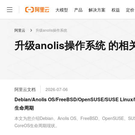
大模型
产品
解决方案
权益
定价
阿里云
升级anolis操作系统
大模型
产品
解决方案
权益
定价
云市场
伙伴
服务
了解阿里云
精选产品
精选解决方案
普惠上云
产品定价
精选商城
成为销售伙伴
售前咨询
为什么选择阿里云
千问AI平台
升级anolis操作系统 的
了解云产品的定价详情
大模型服务平台百炼
千问办公，解锁你的工作
普惠上云 官方力荐
分销伙伴
在线服务
网站建设
什么是云计算
大
大模型服务与应用平台
企业级Agent产品，直接
云服务器38元/年起，超
咨询伙伴
多端小程序
技术领先
云上成本管理
售后服务
轻量应用服务器
Agency Agents：拥
官方推荐返现计划
大模型
精选产品
精选解决方案
Salesforce 国际版订阅
稳定可靠
管理和优化成本
推荐新用户得奖励，单订单
销售伙伴合作计划
自助服务
友盟天域
安全合规
人工智能与机器学习
AI
文本生成
云数据库 RDS
HappyHorse 打造一
云工开物
无影生态合作计划
在线服务
阿里云文档
2026-07-06
观测云
分析师报告
高校专属算力普惠，学生认
计算
互联网应用开发
Qwen3.8-Max
HOT
Salesforce On Alibaba C
工单服务
Debian/Anolis OS/FreeBSD/OpenSUSE/SUSE Linux/
智能体时代全能旗舰模型
Tuya 物联网平台阿里云
研究报告与白皮书
人工智能平台 PAI
快速拥有专属 OpenClaw
大模
Consulting Partner 合
大数据
容器
生命周期
免费试用
短信专区
一站式AI开发、训练和推
蓝凌 OA
Qwen3.7-Plus
AI 大模型销售与服务生
现代化应用
存储
天池大赛
本文为您介绍Debian、Anolis OS、FreeBSD、OpenSUSE、SUSE L
能看、能想、能动手的多模
云解析DNS
解决方案免费试用 新老
电子合同
CoreOS生命周期现状。
最高领取价值200元试用
安全
网络与CDN
AI 算法大赛
Qwen3-VL-Plus
畅捷通