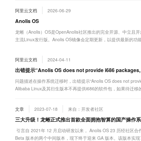
大数据开发治理平台 Data
AI 产品 免费试用
网络
安全
云开发大赛
Tableau 订阅
阿里云文档
2026-06-29
1亿+ 大模型 tokens 和 
可观测
入门学习赛
中间件
Anolis OS
AI空中课堂在线直播课
云防火墙
140+云产品 免费试用
大模型服务
上云与迁云
龙蜥（Anolis）OS是OpenAnolis社区推出的完全开源、中
云原生的云上边界网络安全
产品新客免费试用，最长1
数据库
生态解决方案
主流Linux发行版。Anolis OS镜像会定期更新，以提供最新的
千问AI平台-Token Plan
企业出海
大模型ACA认证体验
大数据计算
助力企业全员 AI 认知与能
行业生态解决方案
政企业务
媒体服务
阿里云文档
2024-04-11
千问AI平台-模型体验
开发者生态解决方案
在线体验全尺寸、多种模态
出错提示“Anolis OS does not provide i686 packages,
企业服务与云通信
AI 开发和 AI 应用解决
Happy 系列大模型
问题描述在操作系统迁移时，出错提示“Anolis OS does not provide i68
域名与网站
Alibaba Linux及其衍生版本不再提供i686的软件包，如果待迁移
终端用户计算
文章
2023-07-18
来自：开发者社区
Serverless
大模型解决方案
三大升级！龙蜥正式推出首款全面拥抱智算的国产操作系统 Ano
开发工具
快速部署 Dify，高效搭建 
引言自 2021年 12 月启动研发以来， Anolis OS 23 历经
迁移与运维管理
Beta 版本的两个中间版本，现下终于迎来 GA 版本。该版本实现了三