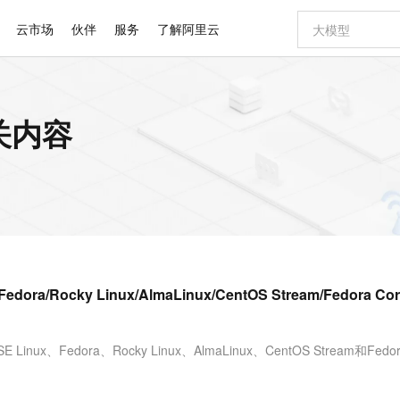
云市场
伙伴
服务
了解阿里云
AI 特惠
数据与 API
成为产品伙伴
企业增值服务
最佳实践
价格计算器
AI 场景体
基础软件
产品伙伴合
阿里云认证
市场活动
配置报价
大模型
相关内容
自助选配和估算价格
新方式
睿译宝，AI翻译排版一步到位
智启 AI 普惠权益
产品生态集成认证中心
企业支持计划
云上春晚
域名与网站
千问官方 MaaS 平台，为开发者和 Agent 而生，新用户赠送 1 亿 + tokens 额度
Qwen Aud
AI Coding
阿里云Maa
2026 阿里云
云服务器 E
为企业打
数据集
Windows
大模型认证
模型
NEW
NEW
交付可用成果
值低价云产品抢先购
上传文档即自动完成翻译和格式还原
至高享 1亿+免费 tokens，加速 Al 应用落地
提供智能易用的域名与建站服务
智能编程，一键
安全可靠、
产品生态伙伴
专家技术服务
云上奥运之旅
弹性计算合作
阿里云中企出
手机三要素
宝塔 Linux
全部认证
价格优势
有专属领域专家
GLM-5.2：长任务时代开源旗舰模型
阿里云 OPC 创新助力计划
千问大模型
即刻拥有 DeepS
AI 电商营销
对象存储 O
大模型
产品生态伙伴工作台
企业增值服务台
云栖战略参考
云存储合作计
云栖大会
身份实名认证
CentOS
训练营
推动算力普惠，释放技术红利
最高返9万
多领域专家智能体,一键组建 AI 虚拟交付团队
快速构建应用程序和网站，即刻迈出上云第一步
至高百万元 Token 补贴，加速一人公司成长
多元化、高性能、安全可靠的大模型服务
真正可用的 1M 上下文,一次完成代码全链路开发
轻松解锁专属 Dee
从图文生成到
云上的中国
数据库合作计
活动全景
短信
Docker
图片和
站式影视创作平台
Hermes Agent，打造自进化智能体
Token Plan 模型订阅计划
数字证书管理服务（原SSL证书）
5 分钟轻松部署
AI 广告创作
无影云电脑
企业成长
NEW
信息公告
看见新力量
云网络合作计
OCR 文字识别
JAVA
证享300元代金券
可视化编排打通从文字构思到成片全链路闭环
全托管，含MySQL、PostgreSQL、SQL Server、MariaDB多引擎
自主进化，持久记忆，越用越聪明
Qwen3.8-Max 首发尝鲜，限时加量 10 倍，夜间低至2折
实现全站HTTPS，呈现可信的WEB访问
图文、视频一
随时随地安
Kimi-K3
HappyHors
NEW
魔搭 Mode
loud
服务实践
官网公告
Fedora/Rocky Linux/AlmaLinux/CentOS Stream/Fedora Co
Kimi 最新旗舰模型，长程编程与推理利器
让文字生成流
金融模力时刻
Salesforce O
版
发票查验
全能环境
Claude Code + GStack 打造工程团队
千问办公，限时限量积分加倍
Qoder
低代码高效构
AI 建站
短信服务
型
NEW
作计划
计划
创新中心
魔搭 ModelSc
健康状态
理服务
让AI从“聊天伙伴”进化为能干活的“数字员工”
安装技能 GStack，拥有专属 AI 工程团队
你的AI工作搭子，覆盖日常办公高频场景
面向真实软件的智能体编程平台
0 代码专业建
客户案例
天气预报查询
操作系统
Deepseek-v4-pro
HappyHors
态合作计划
inux、Fedora、Rocky Linux、AlmaLinux、CentOS Stream和Fedo
态智能体模型
旗舰 MoE 大模型，百万上下文与顶尖推理能力
图生视频，流
同享
万小智 AI 建站低至 15元/月
Qoder CN
AI 短剧/漫剧
云原生数据库 
快递物流查询
WordPress
成为服务伙
高校合作
点，立即开启云上创新
覆盖公网/内网、递归/权威、移动APP等全场景解析服务
送.CN域名，送备案服务码
基于千问大模型等，支持代码智能生成、研发智能问答
AI助力短剧
GLM-5.2
Wan2.7-T
Ubuntu