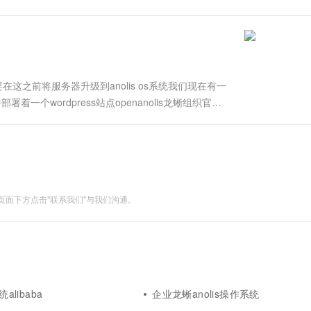
一个 AI 助手
超强辅助，Bol
delscope / hugging....
即刻拥有 DeepSeek-R1 满血版
在企业官网、通讯软件中为客户提供 AI 客服
多种方案随心选，轻松解锁专属 DeepSeek
在这之前将服务器升级到anolis os系统我们现在有一
并部署着一个wordpress站点openanolis龙蜥组织官方
ps://gitee.com/an....
面下方点击"联系我们"与我们沟通。
统alibaba
企业龙蜥anolis操作系统