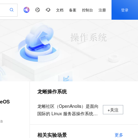
文档
备案
控制台
注册
登录
验
作计划
器
AI 活动
专业服务
服务伙伴合作计划
开发者社区
加入我们
产品动态
服务平台百炼
阿里云 OPC 创新助力计划
一站式生成采购清单，支持单品或批量购买
io：打造专属 AI 语音助手
S产品伙伴计划（繁花）
峰会
CS
造的大模型服务与应用开发平台
一句话生成原生可编辑精美 PPT 文稿
AI 生产力先锋
Al MaaS 服务伙伴赋能合作
域名
博文
Careers
至高可申请百万元
Qwen3.8-Max 模型上线
开启高性价比 AI 编程新体验
弹性可伸缩的云计算服务
Qwen-Audio-3.0-Realtime 端到端实时语音角色扮演
输入一句话想法, 轻松生成专业的 PPT
先锋实践拓展 AI 生产力的边界
Token 补贴，五大权
计划
海大会
伙伴信用分合作计划
商标
问答
社会招聘
益加速 OPC 成功
eek-V4-Pro
SS
一键部署幻兽帕鲁游戏服务器
飞天发布时刻
HOT
Open Search 向量检索版支
划
备案
电子书
校园招聘
pSeek-V4-Pro
视频创作，一键激活电商全链路生产力
稳定、安全、高性价比、高性能的云存储服务
一键购买专属联机服务器，轻松开启游戏
所见，即是所愿
持视频检索 Pipeline 功能
更多支持
划
公司注册
镜像站
视频生成
语音识别与合成
专属 QwenPaw
漫剧工坊：一站式动画创作平台
AI 实训营
HOT
应用身份服务 (IDaaS)
合作伙伴培训与认证
龙蜥操作系统
划
上云迁移
站生成，高效打造优质广告素材
全接入的云上超级电脑
从聊天伙伴进化为能主动干活的本地数字员工
快速生产连贯的高质量长漫剧
从基础到进阶，Agent 创客手把手教你
OpenClaw 管理能力上线
e-1.1-T2V
Qwen3-TTS-Flash
lScope
我要反馈
查询合作伙伴
reOS
畅细腻的高质量视频
离线语音合成大模型，多语言方言自适应，低延迟高稳定
n Alibaba Cloud ISV 合作
代维服务
建企业门户网站
10 分钟搭建微信、支付宝小程序
MaxCompute MaxFrame 提
龙蜥社区（OpenAnolis）是面向
+关注
创新加速
ope
登录合作伙伴管理后台
我要建议
站，无忧落地极速上线
以可视化方式快速构建移动和 PC 门户网站
国内短信简单易用，安全可靠，秒级触达，全球覆盖200+国家和地区。
高效部署网站，快速应用到小程序
供自动弹性内存功能
国际的 Linux 服务器操作系统开
e-1.1-I2V
Cosyvoice-V3-Flash
安全
ra
源根社区及创新平台，秉承“平
畅自然，细节丰富
高表现力语音合成大模型，语音克隆听感自然
我要投诉
PolarDB
上云场景组合购
Milvus 弹性伸缩功能新增节
伴
等、开放、协作、创新”的原则，
漫剧创作，剧本、分镜、视频高效生成
100%兼容MySQL、PostgreSQL，兼容Oracle，支持集中和分布式
覆盖90%+业务场景，专享组合折扣价
点支持范围
2V
VPN
Fun-ASR
相关实验场景
更多
理事会由阿里云、统信软件、龙