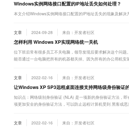
Windows实例网络接口配置的IP地址丢失如何处理？
10 分钟在聊天系统中增加
专有云
本文介绍Windows实例网络接口配置的IP地址丢失的现象及解决
文章
2024-09-28
来自：开发者社区
怎样利用 Windows XP实现网络统一关机
位下班后常有很多员工不关电脑，领导发现后要求解决这个问题
能否通过一台电脑把所有的机器都关掉。因为所有的办公用机安装的都
机“Shutdown”命令。具体方法如下： 步骤1 单击“开始→运行”，在
策略编辑器”...
文章
2022-02-16
来自：开发者社区
让Windows XP SP3远程桌面连接支持网络级身份验证
知识点：网络级别身份验证 (NLA) 是一项新的身份验证方法
项更加安全的身份验证方法，可以防止远程计算机受到 黑客或恶意
身份验证之前，远程计算机仅使用有限的资源，而不是像在先前版
文章
2022-02-16
来自：开发者社区