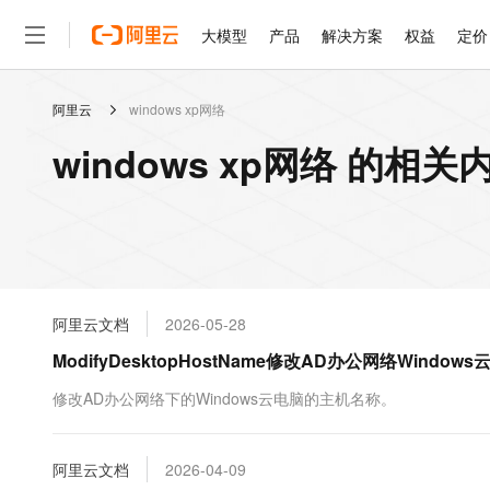
大模型
产品
解决方案
权益
定价
阿里云
windows xp网络
大模型
产品
解决方案
权益
定价
云市场
伙伴
服务
了解阿里云
精选产品
精选解决方案
普惠上云
产品定价
精选商城
成为销售伙伴
售前咨询
为什么选择阿里云
千问AI平台
windows xp网络 的相关
了解云产品的定价详情
大模型服务平台百炼
千问办公，解锁你的工作
普惠上云 官方力荐
分销伙伴
在线服务
网站建设
什么是云计算
大
大模型服务与应用平台
企业级Agent产品，直接
云服务器38元/年起，超
咨询伙伴
多端小程序
技术领先
云上成本管理
售后服务
轻量应用服务器
Agency Agents：拥
官方推荐返现计划
大模型
精选产品
精选解决方案
Salesforce 国际版订阅
稳定可靠
管理和优化成本
推荐新用户得奖励，单订单
销售伙伴合作计划
自助服务
友盟天域
安全合规
人工智能与机器学习
AI
文本生成
云数据库 RDS
HappyHorse 打造一
云工开物
无影生态合作计划
在线服务
阿里云文档
2026-05-28
观测云
分析师报告
高校专属算力普惠，学生认
计算
互联网应用开发
Qwen3.8-Max
HOT
Salesforce On Alibaba C
工单服务
ModifyDesktopHostName修改AD办公网络Win
智能体时代全能旗舰模型
Tuya 物联网平台阿里云
研究报告与白皮书
人工智能平台 PAI
快速拥有专属 OpenClaw
大模
Consulting Partner 合
大数据
容器
免费试用
短信专区
一站式AI开发、训练和推
修改AD办公网络下的Windows云电脑的主机名称。
蓝凌 OA
Qwen3.7-Plus
AI 大模型销售与服务生
现代化应用
存储
天池大赛
能看、能想、能动手的多模
云解析DNS
解决方案免费试用 新老
电子合同
最高领取价值200元试用
安全
阿里云文档
网络与CDN
2026-04-09
AI 算法大赛
Qwen3-VL-Plus
畅捷通