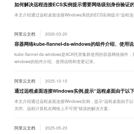
如何解决远程连接ECS实例提示需要网络级别身份验证
大数据开发治理平台 Data
AI 产品 免费试用
网络
安全
云开发大赛
Tableau 订阅
1亿+ 大模型 tokens 和 
本文介绍通过远程桌面连接Windows系统的ECS实例提示“远
可观测
入门学习赛
中间件
AI空中课堂在线直播课
云防火墙
140+云产品 免费试用
大模型服务
上云与迁云
云原生的云上边界网络安全
产品新客免费试用，最长1
数据库
阿里云文档
2026-03-20
生态解决方案
千问AI平台-Token Plan
企业出海
大模型ACA认证体验
容器网络kube-flannel-ds-windows的组件介绍、
大数据计算
助力企业全员 AI 认知与能
行业生态解决方案
政企业务
kube-flannel-ds-windows是ACK托管集群使用的容器网络插件，
媒体服务
千问AI平台-模型体验
开发者生态解决方案
windows的组件介绍、使用说明和变更记录。
在线体验全尺寸、多种模态
企业服务与云通信
AI 开发和 AI 应用解决
Happy 系列大模型
域名与网站
阿里云文档
2025-10-15
通过远程桌面连接Windows实例,提示“远程桌面由于
终端用户计算
本文介绍通过远程桌面连接Windows实例，提示“远程桌面由
Serverless
大模型解决方案
关闭、远程计算机在网络上不可用”错误的解决方案。
开发工具
快速部署 Dify，高效搭建 
阿里云文档
2025-05-23
迁移与运维管理