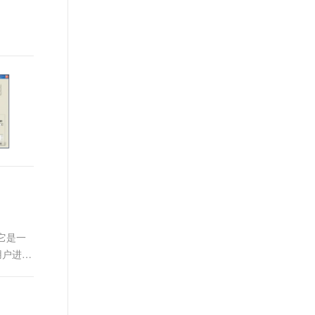
t.diy 一步搞定创意建站
构建大模型应用的安全防护体系
通过自然语言交互简化开发流程,全栈开发支持
通过阿里云安全产品对 AI 应用进行安全防护
它是一
用户进行