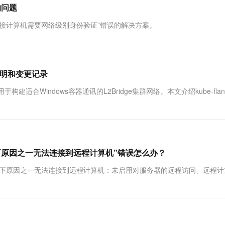
服务生态伙伴
视觉 Coding、空间感知、多模态思考等全面升级
1M上下文，专为长程任务能力而生
云工开物
的问题
企业应用
Works
Night Plan 支持 Qwen 3.8-Max
云原生大数据计算服务 MaxCompute
AI 办公
容器服务 Kub
NEW
Red Hat
30+ 款产品免费体验
Data Agent 驱动的一站式 Data+AI 开发治理平台
夜间 5 折，Qwen/Meoo/TokenPlan 客户专享
面向分析的企业级SaaS模式云数据仓库
AI智能应用
提供一站式管
科研合作
程连接计算机需要网络级别身份验证”错误的解决方案。
ERP
堂（旗舰版）
SUSE
智能客服
AI 应用构建
大模型原生
CRM
防护产品
2个月
自动承接线索
建站小程序
Qoder
大模型服务平台百炼-应用模版
OA 办公系统
HOT
NEW
使用说明和变更记录
面向真实软件
个人版上线、团队版降价；千问3.8-Max首发发尝鲜
丰富多元化的应用模版和解决方案
力提升
财税管理
模板建站
用于构建适合Windows容器通讯的L2Bridge集群网络。本文介绍kube-flanne
万有无界
大模型服务平台百炼-智能体
400电话
定制建站
的模型效果
灵活可视化地构建企业级 Agent
方案
广告营销
模板小程序
秒悟
人工智能平台 PAI
定制小程序
云端极速 AI 
新一代 AI 视频生成模型，深度适配广告营销等场景
AI Native 的算法工程平台，一站式完成建模、训练、推理服务部署
以下原因之一无法连接到远程计算机”错误怎么办？
APP 开发
于以下原因之一无法连接到远程计算机：未启用对服务器的远程访问、远程
建站系统
AI 应用
10分钟微调：让0.6B模型媲美235B模
多模态数据信
型
依托云原生高可用架构,实现Dify私有化部署
用1%尺寸在特定领域达到大模型90%以上效果