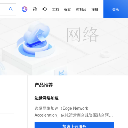
文档
备案
控制台
注册
登录
验
作计划
器
AI 活动
专业服务
服务伙伴合作计划
开发者社区
加入我们
产品动态
服务平台百炼
阿里云 OPC 创新助力计划
一站式生成采购清单，支持单品或批量购买
S产品伙伴计划（繁花）
峰会
CS
造的大模型服务与应用开发平台
Qwen Audio：打造专属 AI 语音助手
一句话生成原生可编辑精美 PPT 文稿
AI 生产力先锋
Al MaaS 服务伙伴赋能合作
域名
博文
Careers
NEW
至高可申请百万元
Qwen3.8-Max 模型上线
开启高性价比 AI 编程新体验
弹性可伸缩的云计算服务
Qwen-Audio-3.0-Realtime 端到端实时语音角色扮演
输入一句话想法, 轻松生成专业的 PPT
先锋实践拓展 AI 生产力的边界
Token 补贴，五大权
计划
海大会
伙伴信用分合作计划
商标
问答
社会招聘
益加速 OPC 成功
eek-V4-Pro
SS
一键部署幻兽帕鲁游戏服务器
飞天发布时刻
HOT
Open Search 向量检索版支
划
备案
电子书
校园招聘
pSeek-V4-Pro
视频创作，一键激活电商全链路生产力
稳定、安全、高性价比、高性能的云存储服务
一键购买专属联机服务器，轻松开启游戏
所见，即是所愿
持视频检索 Pipeline 功能
更多支持
划
公司注册
镜像站
视频生成
语音识别与合成
专属 QwenPaw
漫剧工坊：一站式动画创作平台
AI 实训营
HOT
应用身份服务 (IDaaS)
合作伙伴培训与认证
产品推荐
划
上云迁移
站生成，高效打造优质广告素材
全接入的云上超级电脑
从聊天伙伴进化为能主动干活的本地数字员工
快速生产连贯的高质量长漫剧
从基础到进阶，Agent 创客手把手教你
OpenClaw 管理能力上线
e-1.1-T2V
Qwen3-TTS-Flash
lScope
我要反馈
查询合作伙伴
畅细腻的高质量视频
离线语音合成大模型，多语言方言自适应，低延迟高稳定
n Alibaba Cloud ISV 合作
代维服务
建企业门户网站
10 分钟搭建微信、支付宝小程序
边缘网络加速
MaxCompute MaxFrame 提
创新加速
ope
登录合作伙伴管理后台
我要建议
站，无忧落地极速上线
以可视化方式快速构建移动和 PC 门户网站
国内短信简单易用，安全可靠，秒级触达，全球覆盖200+国家和地区。
高效部署网站，快速应用到小程序
供自动弹性内存功能
e-1.1-I2V
Cosyvoice-V3-Flash
边缘网络加速（Edge Network
安全
畅自然，细节丰富
高表现力语音合成大模型，语音克隆听感自然
我要投诉
PolarDB
Acceleration）依托运营商合规资源结合阿里
上云场景组合购
Milvus 弹性伸缩功能新增节
伴
漫剧创作，剧本、分镜、视频高效生成
100%兼容MySQL、PostgreSQL，兼容Oracle，支持集中和分布式
覆盖90%+业务场景，专享组合折扣价
点支持范围
云服务优势，为用户提供稳定安全、高速、
2V
VPN
Fun-ASR
加速上云服务