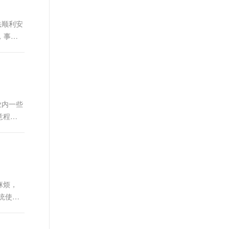
无法顺利安
，事实
业内一些
意程序
麻烦，
统使用
所和专