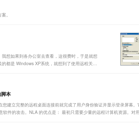
一个 AI 助手
超强辅助，Bol
即刻拥有 DeepSeek-R1 满血版
在企业官网、通讯软件中为客户提供 AI 客服
方案。
多种方案随心选，轻松解锁专属 DeepSeek
。我想如果到各办公室去查看，这很费时，于是就想
是 Windows XP系统，就想到了使用远程关
对话框中输入“Gpedit.msc”，单击[确定]，打开“组
的脚本
，即在您建立完整的远程桌面连接前就完成了用户身份验证并显示登录屏幕。
软件的攻击。NLA 的优点是： 最初只需要少量的远程计算机资源。对
本中启动整个远程桌面连接。 可以通过降低拒绝服务攻击（尝试限制...