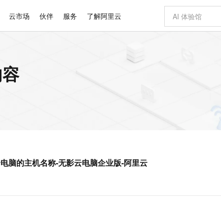
云市场
伙伴
服务
了解阿里云
AI 特惠
数据与 API
成为产品伙伴
企业增值服务
最佳实践
价格计算器
AI 场景体
基础软件
产品伙伴合
阿里云认证
市场活动
配置报价
大模型
内容
自助选配和估算价格
新方式
睿译宝，AI翻译排版一步到位
智启 AI 普惠权益
产品生态集成认证中心
企业支持计划
云上春晚
域名与网站
千问官方 MaaS 平台，为开发者和 Agent 而生，新用户赠送 1 亿 + tokens 额度
AI Coding
阿里云Maa
2026 阿里云
云服务器 E
为企业打
数据集
Windows
大模型认证
模型
NEW
交付可用成果
值低价云产品抢先购
上传文档即自动完成翻译和格式还原
至高享 1亿+免费 tokens，加速 Al 应用落地
提供智能易用的域名与建站服务
智能编程，一键
安全可靠、
产品生态伙伴
专家技术服务
云上奥运之旅
弹性计算合作
阿里云中企出
手机三要素
宝塔 Linux
全部认证
价格优势
有专属领域专家
GLM-5.2：长任务时代开源旗舰模型
阿里云 OPC 创新助力计划
千问大模型
即刻拥有 DeepS
AI 电商营销
对象存储 O
大模型
产品生态伙伴工作台
企业增值服务台
云栖战略参考
云存储合作计
云栖大会
身份实名认证
CentOS
训练营
推动算力普惠，释放技术红利
最高返9万
多领域专家智能体,一键组建 AI 虚拟交付团队
快速构建应用程序和网站，即刻迈出上云第一步
至高百万元 Token 补贴，加速一人公司成长
多元化、高性能、安全可靠的大模型服务
真正可用的 1M 上下文,一次完成代码全链路开发
轻松解锁专属 Dee
从图文生成到
云上的中国
数据库合作计
活动全景
短信
Docker
图片和
站式影视创作平台
Hermes Agent，打造自进化智能体
Token Plan 模型订阅计划
数字证书管理服务（原SSL证书）
5 分钟轻松部署
AI 广告创作
无影云电脑
企业成长
NEW
信息公告
看见新力量
云网络合作计
OCR 文字识别
JAVA
证享300元代金券
可视化编排打通从文字构思到成片全链路闭环
全托管，含MySQL、PostgreSQL、SQL Server、MariaDB多引擎
自主进化，持久记忆，越用越聪明
Qwen3.8-Max 首发尝鲜，限时加量 10 倍，夜间低至2折
实现全站HTTPS，呈现可信的WEB访问
图文、视频一
随时随地安
Kimi-K3
HappyHors
NEW
魔搭 Mode
loud
服务实践
官网公告
dows云电脑的主机名称-无影云电脑企业版-阿里云
Kimi 最新旗舰模型，长程编程与推理利器
让文字生成流
金融模力时刻
Salesforce O
版
发票查验
全能环境
Claude Code + GStack 打造工程团队
千问办公，限时限量积分加倍
Qoder
低代码高效构
AI 建站
短信服务
型
NEW
作计划
计划
创新中心
魔搭 ModelSc
健康状态
理服务
让AI从“聊天伙伴”进化为能干活的“数字员工”
安装技能 GStack，拥有专属 AI 工程团队
你的AI工作搭子，覆盖日常办公高频场景
面向真实软件的智能体编程平台
0 代码专业建
客户案例
天气预报查询
操作系统
Deepseek-v4-pro
HappyHors
态合作计划
态智能体模型
旗舰 MoE 大模型，百万上下文与顶尖推理能力
图生视频，流
同享
万小智 AI 建站低至 15元/月
Qoder CN
AI 短剧/漫剧
云原生数据库 
快递物流查询
WordPress
成为服务伙
高校合作
点，立即开启云上创新
覆盖公网/内网、递归/权威、移动APP等全场景解析服务
送.CN域名，送备案服务码
基于千问大模型等，支持代码智能生成、研发智能问答
AI助力短剧
GLM-5.2
Wan2.7-T
Ubuntu