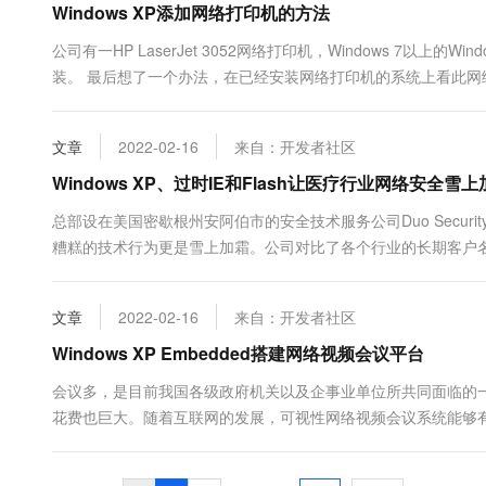
Windows XP添加网络打印机的方法
公司有一HP LaserJet 3052网络打印机，Windows 7以上
装。 最后想了一个办法，在已经安装网络打印机的系统上看此网络打印
证明，方法可行。 越简单越快乐！ 第一步：在“控制面板”找到“设备
文章
2022-02-16
来自：开发者社区
Windows XP、过时IE和Flash让医疗行业网络安全雪上
总部设在美国密歇根州安阿伯市的安全技术服务公司Duo Secu
糟糕的技术行为更是雪上加霜。公司对比了各个行业的长期客户
侵扰的重灾区。 根据统计数据，在医疗机构Flash和Java的使用
文章
2022-02-16
来自：开发者社区
Windows XP Embedded搭建网络视频会议平台
会议多，是目前我国各级政府机关以及企事业单位所共同面临的
花费也巨大。随着互联网的发展，可视性网络视频会议系统能够
网络作为媒介，由一方发起和主持，可以有在地理上分散的多方
职的会务人员。可视....