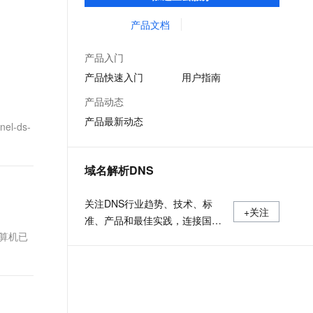
低时延的网络传输，解决客户不同站点的连
文戏情感细腻自然，动作戏激烈拳拳到肉，实现更强表演能力
支持中英文自由切换，具备更强的噪声鲁棒性
ernetes 版 ACK
云聚AI 严选权益
AI 原生数据库服务发布
SSL 证书
接、组网、数据安全传输、业务质量保障问
产品文档
，一键激活高效办公新体验
理容器应用的 K8s 服务
精选AI产品，从模型到应用全链提效
Agent 数据网关
题。
堡垒机
AI 用量加速计划
云原生数据库 PolarDB
产品入门
应用
防火墙
、识别商机，让客服更高效、服务更出色。
新老同享，达量后返
Agentic Database 发布
产品快速入门
用户指南
千问办公
主机安全
NEW
产品动态
的智能体编程平台
一站式AI生产力平台
产品最新动态
l-ds-
AI 应用及服务市场
伶鹊
企业级人与Agent协作平台，接入和调度多个数字员工
智能客服平台，对话机器人、对话分析、智能外呼
AI 应用
域名解析DNS
大模型服务平台百炼 - 全妙
大模型
应用创作平台
多模态内容创作工具，已接入 DeepSeek
关注DNS行业趋势、技术、标
自然语言处理
+关注
准、产品和最佳实践，连接国内
数据标注
计算机已
外相关技术社群信息，追踪业内
DNS产品动态，加强信息共享，
机器学习
欢迎大家关注、推荐和投稿。
息提取
与 AI 智能体进行实时音视频通话
从文本、图片、视频中提取结构化的属性信息
构建支持视频理解的 AI 音视频实时通话应用