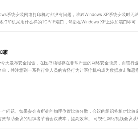
的Windows系统安装网络打印机时都没有问题，唯独Windows XP系统安装时
机采用什么样的TCP/IP端口，然后在Windows XP上添加端口即可
与打印机”，右键单击打印....
加霜
rity今天发布安全报告，在医疗领域存在非常严重的网络安全隐患，而该行
名单，并注意到一系列行业人员的古怪行为让医疗机构成为数据攻击和恶
量要比行业平均更高，在其他行业中Flas...
一个问题。如果参会者所处的物理位置比较分散，会议的组织将相对比较
有效帮助会议的组织者节省会议成本，提高效率。 可视性网络视频会议系
参加，同时使用视频音频会议和数据会议进行交流，不需要专门的会议场