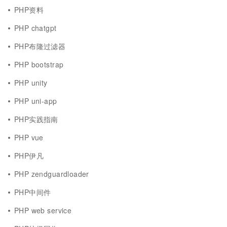
PHP资料
PHP chatgpt
PHP布隆过滤器
PHP bootstrap
PHP unity
PHP uni-app
PHP实践指南
PHP vue
PHP伊凡
PHP zendguardloader
PHP中间件
PHP web service