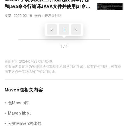
和java命令行编译JAVA文件并使用jar命令
打包
文章
2022-02-16
来自：开发者社区
<
1
>
1 / 1
更新时间 2024-07-23 09:10:40
本页面内关键词为智能算法引擎基于机器学习所生成，如有任何问题，可在页
面下方点击"联系我们"与我们沟通。
Maven包相关内容
包Maven库
Maven lib包
云效Maven构建包