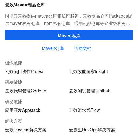
云效Maven制品仓库
阿里云云效提供maven公库和私库服务，云效制品仓库Packages提
供maven私有仓库、npm私有仓库、通用制品仓库等企业级私有制
品仓库，用于maven、npm等软件包和依赖管理。且不限容量、免
Maven私库
费用。
Maven公库
帮助文档
组织敏捷
云效项目协作Projex
云效效能洞察Insight
研发敏捷
云效代码管理Codeup
云效测试管理Testhub
研发敏捷
应用开发Appstack
云效流水线Flow
解决方案
云效DevOps解决方案
云原生DevOps解决方案