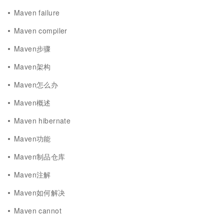
Maven failure
Maven compiler
Maven步骤
Maven架构
Maven怎么办
Maven概述
Maven hibernate
Maven功能
Maven制品仓库
Maven注解
Maven如何解决
Maven cannot