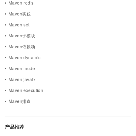
Maven redis
Maven实践
Maven set
Maven子模块
Maven依赖项
Maven dynamic
Maven mode
Maven javafx
Maven execution
Maven排查
产品推荐