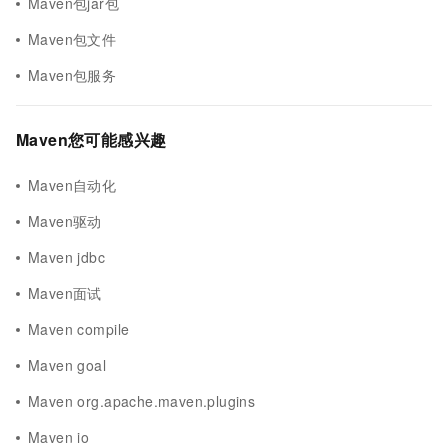
Maven包jar包
Maven包文件
Maven包服务
Maven您可能感兴趣
Maven自动化
Maven驱动
Maven jdbc
Maven面试
Maven compile
Maven goal
Maven org.apache.maven.plugins
Maven io