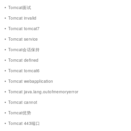
Tomcat面试
Tomcat invalid
Tomcat tomcat7
Tomcat service
Tomcat会话保持
Tomcat defined
Tomcat tomcat6
Tomcat webapplication
Tomcat java.lang.outofmemoryerror
Tomcat cannot
Tomcat优势
Tomcat 443端口