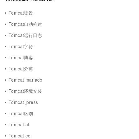
Tomcat场景
Tomcat自动构建
Tomcat运行日志
Tomcat字符
Tomcat博客
Tomcat分离
Tomcat mariadb
Tomcat环境安装
Tomcat jpress
Tomcat区别
Tomcat at
Tomcat ee