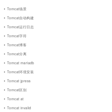
Tomcat场景
Tomcat自动构建
Tomcat运行日志
Tomcat字符
Tomcat博客
Tomcat分离
Tomcat mariadb
Tomcat环境安装
Tomcat jpress
Tomcat区别
Tomcat at
Tomcat invalid