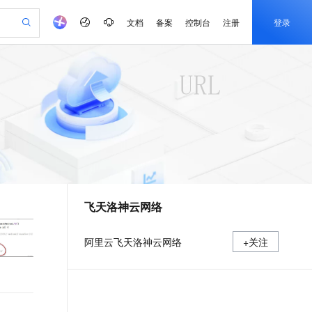
文档
备案
控制台
注册
登录
验
作计划
器
AI 活动
专业服务
服务伙伴合作计划
开发者社区
加入我们
产品动态
服务平台百炼
阿里云 OPC 创新助力计划
一站式生成采购清单，支持单品或批量购买
S产品伙伴计划（繁花）
峰会
CS
造的大模型服务与应用开发平台
Qwen Audio：打造专属 AI 语音助手
一句话生成原生可编辑精美 PPT 文稿
AI 生产力先锋
Al MaaS 服务伙伴赋能合作
域名
博文
Careers
NEW
至高可申请百万元
Qwen3.8-Max 模型上线
开启高性价比 AI 编程新体验
弹性可伸缩的云计算服务
Qwen-Audio-3.0-Realtime 端到端实时语音角色扮演
输入一句话想法, 轻松生成专业的 PPT
先锋实践拓展 AI 生产力的边界
Token 补贴，五大权
计划
海大会
伙伴信用分合作计划
商标
问答
社会招聘
益加速 OPC 成功
eek-V4-Pro
SS
一键部署幻兽帕鲁游戏服务器
飞天发布时刻
HOT
Open Search 向量检索版支
划
备案
电子书
校园招聘
pSeek-V4-Pro
视频创作，一键激活电商全链路生产力
稳定、安全、高性价比、高性能的云存储服务
一键购买专属联机服务器，轻松开启游戏
所见，即是所愿
持视频检索 Pipeline 功能
更多支持
划
公司注册
镜像站
视频生成
语音识别与合成
专属 QwenPaw
漫剧工坊：一站式动画创作平台
AI 实训营
HOT
应用身份服务 (IDaaS)
合作伙伴培训与认证
飞天洛神云网络
划
上云迁移
站生成，高效打造优质广告素材
全接入的云上超级电脑
从聊天伙伴进化为能主动干活的本地数字员工
快速生产连贯的高质量长漫剧
从基础到进阶，Agent 创客手把手教你
OpenClaw 管理能力上线
e-1.1-T2V
Qwen3-TTS-Flash
lScope
我要反馈
查询合作伙伴
畅细腻的高质量视频
离线语音合成大模型，多语言方言自适应，低延迟高稳定
n Alibaba Cloud ISV 合作
代维服务
建企业门户网站
10 分钟搭建微信、支付宝小程序
MaxCompute MaxFrame 提
阿里云飞天洛神云网络
+关注
创新加速
ope
登录合作伙伴管理后台
我要建议
站，无忧落地极速上线
以可视化方式快速构建移动和 PC 门户网站
国内短信简单易用，安全可靠，秒级触达，全球覆盖200+国家和地区。
高效部署网站，快速应用到小程序
供自动弹性内存功能
e-1.1-I2V
Cosyvoice-V3-Flash
安全
畅自然，细节丰富
高表现力语音合成大模型，语音克隆听感自然
我要投诉
PolarDB
上云场景组合购
Milvus 弹性伸缩功能新增节
伴
漫剧创作，剧本、分镜、视频高效生成
100%兼容MySQL、PostgreSQL，兼容Oracle，支持集中和分布式
覆盖90%+业务场景，专享组合折扣价
点支持范围
2V
VPN
Fun-ASR