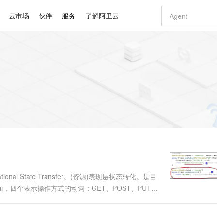
云市场
伙伴
服务
了解阿里云
AI 特惠
数据与 API
成为产品伙伴
企业增值服务
最佳实践
价格计算器
AI 场景体
基础软件
产品伙伴合
阿里云认证
市场活动
配置报价
大模型
自助选配和估算价格
新方式
睿译宝，AI翻译排版一步到位
智启 AI 普惠权益
产品生态集成认证中心
企业支持计划
云上春晚
域名与网站
千问官方 MaaS 平台，为开发者和 Agent 而生，新用户赠送 1 亿 + tokens 额度
AI Coding
阿里云Maa
2026 阿里云
云服务器 E
为企业打
数据集
Windows
大模型认证
模型
NEW
交付可用成果
值低价云产品抢先购
上传文档即自动完成翻译和格式还原
至高享 1亿+免费 tokens，加速 Al 应用落地
提供智能易用的域名与建站服务
智能编程，一键
安全可靠、
产品生态伙伴
专家技术服务
云上奥运之旅
弹性计算合作
阿里云中企出
手机三要素
宝塔 Linux
全部认证
价格优势
有专属领域专家
GLM-5.2：长任务时代开源旗舰模型
阿里云 OPC 创新助力计划
千问大模型
即刻拥有 DeepS
AI 电商营销
对象存储 O
大模型
产品生态伙伴工作台
企业增值服务台
云栖战略参考
云存储合作计
云栖大会
身份实名认证
CentOS
训练营
推动算力普惠，释放技术红利
最高返9万
多领域专家智能体,一键组建 AI 虚拟交付团队
快速构建应用程序和网站，即刻迈出上云第一步
至高百万元 Token 补贴，加速一人公司成长
多元化、高性能、安全可靠的大模型服务
真正可用的 1M 上下文,一次完成代码全链路开发
轻松解锁专属 Dee
从图文生成到
云上的中国
数据库合作计
活动全景
短信
Docker
图片和
站式影视创作平台
Hermes Agent，打造自进化智能体
Token Plan 模型订阅计划
数字证书管理服务（原SSL证书）
5 分钟轻松部署
AI 广告创作
无影云电脑
企业成长
NEW
信息公告
看见新力量
云网络合作计
OCR 文字识别
JAVA
证享300元代金券
可视化编排打通从文字构思到成片全链路闭环
全托管，含MySQL、PostgreSQL、SQL Server、MariaDB多引擎
自主进化，持久记忆，越用越聪明
Qwen3.8-Max 首发尝鲜，限时加量 10 倍，夜间低至2折
实现全站HTTPS，呈现可信的WEB访问
图文、视频一
随时随地安
Kimi-K3
HappyHors
NEW
魔搭 Mode
loud
服务实践
官网公告
Kimi 最新旗舰模型，长程编程与推理利器
让文字生成流
金融模力时刻
Salesforce O
版
发票查验
全能环境
Claude Code + GStack 打造工程团队
千问办公，限时限量积分加倍
Qoder
低代码高效构
AI 建站
短信服务
型
NEW
作计划
计划
创新中心
魔搭 ModelSc
健康状态
理服务
让AI从“聊天伙伴”进化为能干活的“数字员工”
安装技能 GStack，拥有专属 AI 工程团队
你的AI工作搭子，覆盖日常办公高频场景
面向真实软件的智能体编程平台
0 代码专业建
tional State Transfer。(资源)表现层状态转化。是目
客户案例
天气预报查询
操作系统
Deepseek-v4-pro
HappyHors
态合作计划
面，四个表示操作方式的动词：GET、POST、PUT、
态智能体模型
旗舰 MoE 大模型，百万上下文与顶尖推理能力
图生视频，流
同享
万小智 AI 建站低至 15元/月
Qoder CN
AI 短剧/漫剧
云原生数据库 
快递物流查询
WordPress
成为服务伙
T 用来新建资源，PUT 用来更新资源，DE....
高校合作
点，立即开启云上创新
覆盖公网/内网、递归/权威、移动APP等全场景解析服务
送.CN域名，送备案服务码
基于千问大模型等，支持代码智能生成、研发智能问答
AI助力短剧
GLM-5.2
Wan2.7-T
Ubuntu