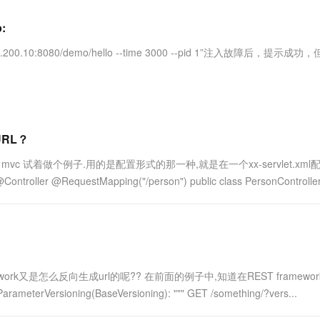
服务生态伙伴
视觉 Coding、空间感知、多模态思考等全面升级
1M上下文，专为长程任务能力而生
云工开物
企业应用
Works
Night Plan 支持 Qwen 3.8-Max
云原生大数据计算服务 MaxCompute
AI 办公
容器服务 Kub
NEW
Red Hat
:
30+ 款产品免费体验
Data Agent 驱动的一站式 Data+AI 开发治理平台
夜间 5 折，Qwen/Meoo/TokenPlan 客户专享
面向分析的企业级SaaS模式云数据仓库
AI智能应用
提供一站式管
科研合作
ERP
堂（旗舰版）
SUSE
10.225.200.10:8080/demo/hello --time 3000 --pid 1”注入故障后，提示
智能客服
AI 应用构建
大模型原生
CRM
防护产品
2个月
自动承接线索
建站小程序
Qoder
大模型服务平台百炼-应用模版
OA 办公系统
HOT
NEW
面向真实软件
个人版上线、团队版降价；千问3.8-Max首发发尝鲜
丰富多元化的应用模版和解决方案
力提升
财税管理
模板建站
万有无界
大模型服务平台百炼-智能体
URL？
400电话
定制建站
的模型效果
灵活可视化地构建企业级 Agent
vc 试着做个例子.用的是配置形式的那一种,就是在一个xx-servlet.xml
方案
广告营销
模板小程序
uestMapping("/person") public class PersonController {
秒悟
人工智能平台 PAI
定制小程序
云端极速 AI 
新一代 AI 视频生成模型，深度适配广告营销等场景
AI Native 的算法工程平台，一站式完成建模、训练、推理服务部署
APP 开发
建站系统
ramework又是怎么反向生成url的呢?? 在前面的例子中,知道在REST framewo
AI 应用
10分钟微调：让0.6B模型媲美235B模
多模态数据信
ioning(BaseVersioning): """ GET /something/?vers...
型
依托云原生高可用架构,实现Dify私有化部署
用1%尺寸在特定领域达到大模型90%以上效果