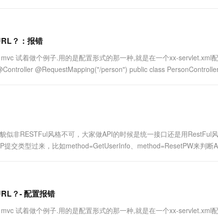
的URL？：报错
vc 试着做个例子.用的是配置形式的那一种,就是在一个xx-servlet.xml
uestMapping("/person") public class PersonController {
非RESTFul风格不可，大家做API的时候是统一接口还是用RestFul
PP提交类型过来，比如method=GetUserInfo、method=ResetPW来判断
I....
URL？- 配置报错
vc 试着做个例子.用的是配置形式的那一种,就是在一个xx-servlet.xml