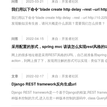
问答
2023-03-21
来自：开发者社区
大数据开发治理平台 Data
AI 产品 免费试用
网络
安全
云开发大赛
Tableau 订阅
我们用以下命令“blade create http delay --rest --url http
1亿+ 大模型 tokens 和 
可观测
入门学习赛
中间件
AI空中课堂在线直播课
我们用以下命令“blade create http delay --rest --url http://
云防火墙
140+云产品 免费试用
大模型服务
发现貌似没有生效，请问大概是什么原因？需要我们怎么排查？
上云与迁云
云原生的云上边界网络安全
产品新客免费试用，最长1
数据库
生态解决方案
千问AI平台-Token Plan
企业出海
大模型ACA认证体验
大数据计算
问答
2022-04-15
来自：开发者社区
助力企业全员 AI 认知与能
行业生态解决方案
政企业务
媒体服务
千问AI平台-模型体验
采用配置的形式，spring mvc 该该怎么实现rest风格的
开发者生态解决方案
在线体验全尺寸、多种模态
企业服务与云通信
网上的很多地址都是采用REST风格的URL，自己就准备用spring m
AI 开发和 AI 应用解决
action，到网上搜了下，发现用注解的形式可以实现：类似下面 @Controller @Req
Happy 系列大模型
域名与网站
终端用户计算
文章
2022-02-17
来自：开发者社区
Serverless
Django REST framework反向生成url
大模型解决方案
Django REST framework是一个基于Django的框架,REST f
开发工具
快速部署 Dify，高效搭建 
种版本控制的方式,进入任意一种版本控制的源码中, class QueryParameterVers
迁移与运维管理