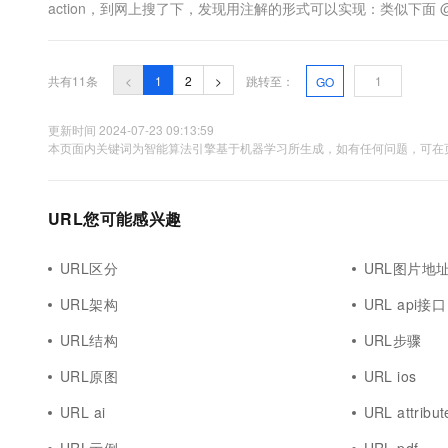
action，到网上搜了下，发现用注解的形式可以实现：类似下面 @Controller @Req
共有11条
<
1
2
>
跳转至：
GO
更新时间 2024-07-23 09:13:59
本页面内关键词为智能算法引擎基于机器学习所生成，如有任何问题，可在页
URL您可能感兴趣
URL区分
URL图片地
URL架构
URL api接口
URL结构
URL步骤
URL原图
URL ios
URL ai
URL attribut