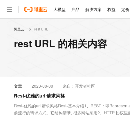
大模型
产品
解决方案
权益
定价
阿里云
rest URL
大模型
产品
解决方案
权益
定价
云市场
伙伴
服务
了解阿里云
精选产品
精选解决方案
普惠上云
产品定价
精选商城
成为销售伙伴
售前咨询
为什么选择阿里云
千问AI平台
rest URL 的相关内容
了解云产品的定价详情
大模型服务平台百炼
千问办公，解锁你的工作
普惠上云 官方力荐
分销伙伴
在线服务
网站建设
什么是云计算
大
大模型服务与应用平台
企业级Agent产品，直接
云服务器38元/年起，超
咨询伙伴
多端小程序
技术领先
云上成本管理
售后服务
轻量应用服务器
Agency Agents：拥
官方推荐返现计划
大模型
精选产品
精选解决方案
Salesforce 国际版订阅
稳定可靠
管理和优化成本
推荐新用户得奖励，单订单
销售伙伴合作计划
自助服务
友盟天域
安全合规
人工智能与机器学习
AI
文本生成
云数据库 RDS
HappyHorse 打造一
云工开物
无影生态合作计划
在线服务
文章
2023-08-08
来自：开发者社区
观测云
分析师报告
高校专属算力普惠，学生认
计算
互联网应用开发
Qwen3.8-Max
HOT
Salesforce On Alibaba C
工单服务
Rest-优雅的url 请求风格
智能体时代全能旗舰模型
Tuya 物联网平台阿里云
研究报告与白皮书
人工智能平台 PAI
快速拥有专属 OpenClaw
大模
Consulting Partner 合
大数据
容器
免费试用
短信专区
一站式AI开发、训练和推
Rest-优雅的url 请求风格Rest-基本介绍1、REST：即Representa
蓝凌 OA
Qwen3.7-Plus
AI 大模型销售与服务生
现代化应用
前流行的请求方式。它结构清晰, 很多网站采用2、HTTP 协议里
存储
天池大赛
能看、能想、能动手的多模
云解析DNS
解决方案免费试用 新老
电子合同
DELETE。它们分别对应四种基本操作：GET 用来获取资源，POS
最高领取价值200元试用
安全
网络与CDN
AI 算法大赛
Qwen3-VL-Plus
畅捷通