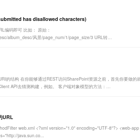
一个 AI 助手
超强辅助，Bol
即刻拥有 DeepSeek-R1 满血版
在企业官网、通讯软件中为客户提供 AI 客服
多种方案随心选，轻松解锁专属 DeepSeek
ed has disallowed characters)
RL编码即可 比如： 原始：
by_desc/album_desc/风景/page_num/1/page_size/3 URL转
nt REST端点URI的结构 在你能够通过REST访问SharePoint资源之前，首先你要做
Client API去猜测构建，例如。 客户端对象模型的方法：
格的URL
web.xml <?xml version="1.0" encoding="UTF-8"?> <web-app
"http://java.sun.co...