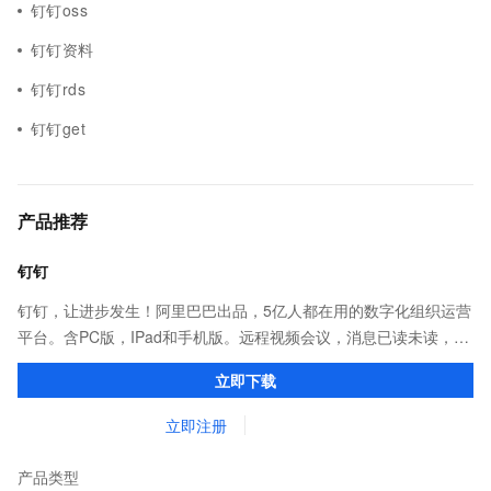
钉钉oss
钉钉资料
钉钉rds
钉钉get
产品推荐
钉钉
钉钉，让进步发生！阿里巴巴出品，5亿人都在用的数字化组织运营
平台。含PC版，IPad和手机版。远程视频会议，消息已读未读，
DING消息任务管理，让沟通更高效；移动办公考勤，审批，钉闪
立即下载
会，钉钉文档，钉钉教育解决方案。
立即注册
产品类型