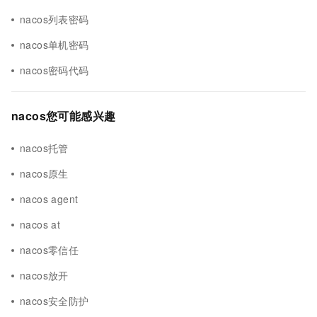
nacos列表密码
nacos单机密码
nacos密码代码
nacos您可能感兴趣
nacos托管
nacos原生
nacos agent
nacos at
nacos零信任
nacos放开
nacos安全防护