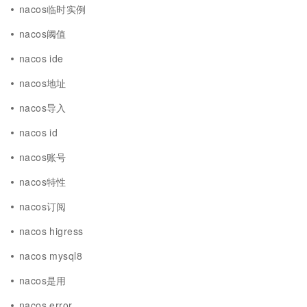
nacos临时实例
nacos阈值
nacos ide
nacos地址
nacos导入
nacos id
nacos账号
nacos特性
nacos订阅
nacos higress
nacos mysql8
nacos是用
nacos error