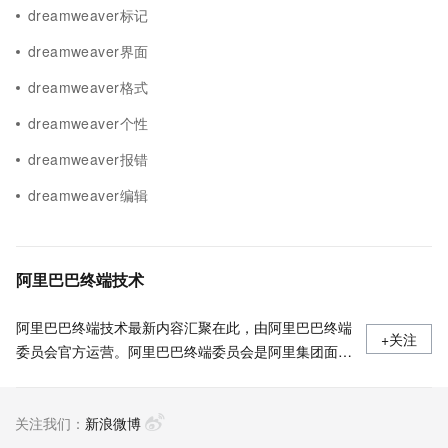
dreamweaver标记
dreamweaver界面
dreamweaver格式
dreamweaver个性
dreamweaver报错
dreamweaver编辑
阿里巴巴终端技术
阿里巴巴终端技术最新内容汇聚在此，由阿里巴巴终端
+关注
委员会官方运营。阿里巴巴终端委员会是阿里集团面向
前端、客户端的虚拟技术组织。我们的愿景是着眼用户
体验前沿、技术创新引领业界，将面向未来，制定技术
关注我们：
策略和目标并落地执行，推动终端技术发展，帮助工程
新浪微博
师成长，打造顶级的终端体验。同时我们运营着阿里巴