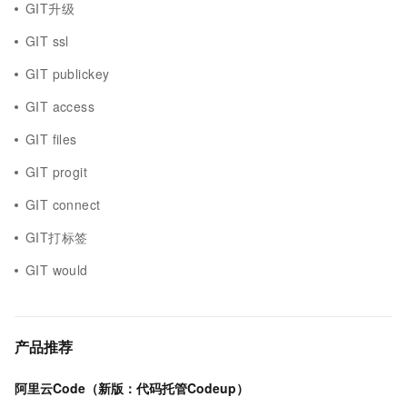
GIT升级
GIT ssl
GIT publickey
GIT access
GIT files
GIT progit
GIT connect
GIT打标签
GIT would
产品推荐
阿里云Code（新版：代码托管Codeup）