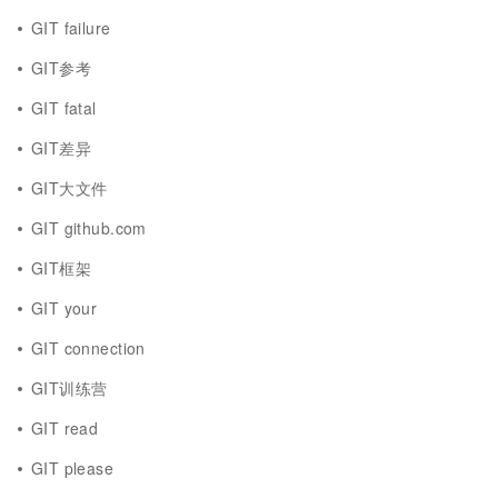
GIT failure
GIT参考
GIT fatal
GIT差异
GIT大文件
GIT github.com
GIT框架
GIT your
GIT connection
GIT训练营
GIT read
GIT please