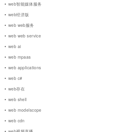
web智能媒体服务
web经济版
web web服务
web web service
web ai
web mpaas
web applications
web c#
web存在
web shell
web modelscope
web cdn
web视频直播