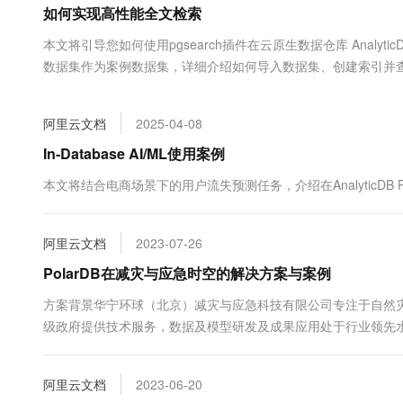
如何实现高性能全文检索
大数据开发治理平台 Data
AI 产品 免费试用
网络
安全
云开发大赛
Tableau 订阅
1亿+ 大模型 tokens 和 
本文将引导您如何使用pgsearch插件在云原生数据仓库 Analyti
可观测
入门学习赛
中间件
AI空中课堂在线直播课
数据集作为案例数据集，详细介绍如何导入数据集、创建索引并
云防火墙
140+云产品 免费试用
大模型服务
上云与迁云
云原生的云上边界网络安全
产品新客免费试用，最长1
数据库
生态解决方案
千问AI平台-Token Plan
阿里云文档
2025-04-08
企业出海
大模型ACA认证体验
大数据计算
助力企业全员 AI 认知与能
行业生态解决方案
In-Database AI/ML使用案例
政企业务
媒体服务
千问AI平台-模型体验
开发者生态解决方案
本文将结合电商场景下的用户流失预测任务，介绍在AnalyticDB P
在线体验全尺寸、多种模态
企业服务与云通信
AI 开发和 AI 应用解决
Happy 系列大模型
域名与网站
阿里云文档
2023-07-26
PolarDB在减灾与应急时空的解决方案与案例
终端用户计算
方案背景华宁环球（北京）减灾与应急科技有限公司专注于自然
Serverless
大模型解决方案
级政府提供技术服务，数据及模型研发及成果应用处于行业领先水
示、统计查询、切割下载、上传数据定制化在线...
开发工具
快速部署 Dify，高效搭建 
阿里云文档
2023-06-20
迁移与运维管理