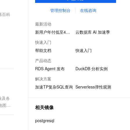
景化业务。
文戏情感细腻自然，动作戏激烈拳拳到肉，实现更强表演能力
支持中英文自由切换，具备更强的噪声鲁棒性
ernetes 版 ACK
云聚AI 严选权益
AI 原生数据库服务发布
SSL 证书
管理控制台
在线咨询
，一键激活高效办公新体验
理容器应用的 K8s 服务
精选AI产品，从模型到应用全链提效
Agent 数据网关
维基百科
堡垒机
AI 用量加速计划
云原生数据库 PolarDB
最新活动
应用
防火墙
、识别商机，让客服更高效、服务更出色。
新老同享，达量后返
Agentic Database 发布
新用户年付低至4折起
云数据库 AI 加速季
千问办公
主机安全
NEW
快速入门
的智能体编程平台
一站式AI生产力平台
帮助文档
快速入门
AI 应用及服务市场
伶鹊
产品动态
企业级人与Agent协作平台，接入和调度多个数字员工
智能客服平台，对话机器人、对话分析、智能外呼
AI 应用
RDS Agent 发布
DuckDB 分析实例
大模型服务平台百炼 - 全妙
大模型
解决方案
应用创作平台
多模态内容创作工具，已接入 DeepSeek
加速TP复杂SQL查询
Serverless弹性观测
自然语言处理
数据标注
业及各
地图展
相关镜像
机器学习
息提取
与 AI 智能体进行实时音视频通话
postgresql
从文本、图片、视频中提取结构化的属性信息
构建支持视频理解的 AI 音视频实时通话应用