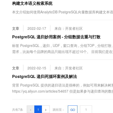
构建文本语义检索系统
10 分钟在聊天系统中增加
专有云
本文介绍如何使用AnalyticDB PostgreSQL向量数据库构建文
文章
2022-02-17
来自：开发者社区
PostgreSQL 递归妙用案例 - 分组数据去重与打散
标签 PostgreSQL , 递归 , UDF , 窗口查询 , 分组TO
需求，比如每个品牌的商品只能出现不超过10个。 目前我们是在
和打散呢？ PostgreSQL SQL功能强大，有很多种方法可以实现
文章
2022-02-15
来自：开发者社区
PostgreSQL 递归死循环案例及解法
背景 PostgreSQL 提供的递归语法是很棒的，例如可用来解决树形查
https://yq.aliyun.com/articles/54657 
增，把空间占满，影响业务。 案例 假设c1,c2是上下级关系，c2是c
共有7条
<
1
>
跳转至：
GO