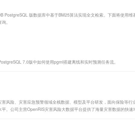
服务生态伙伴
视觉 Coding、空间感知、多模态思考等全面升级
1M上下文，专为长程任务能力而生
云工开物
企业应用
Works
Night Plan 支持 Qwen 3.8-Max
云原生大数据计算服务 MaxCompute
AI 办公
容器服务 Kub
NEW
Red Hat
30+ 款产品免费体验
Data Agent 驱动的一站式 Data+AI 开发治理平台
夜间 5 折，Qwen/Meoo/TokenPlan 客户专享
面向分析的企业级SaaS模式云数据仓库
AI智能应用
提供一站式管
科研合作
cDB PostgreSQL 版数据库中基于BM25算法实现全文检索。下面将使用
ERP
堂（旗舰版）
SUSE
查询。
智能客服
AI 应用构建
大模型原生
CRM
防护产品
2个月
自动承接线索
建站小程序
Qoder
大模型服务平台百炼-应用模版
OA 办公系统
HOT
NEW
面向真实软件
个人版上线、团队版降价；千问3.8-Max首发发尝鲜
丰富多元化的应用模版和解决方案
力提升
财税管理
模板建站
万有无界
大模型服务平台百炼-智能体
400电话
定制建站
ostgreSQL 7.0版中如何使用pgml搭建离线和实时预测任务流。
的模型效果
灵活可视化地构建企业级 Agent
方案
广告营销
模板小程序
秒悟
人工智能平台 PAI
定制小程序
云端极速 AI 
新一代 AI 视频生成模型，深度适配广告营销等场景
AI Native 的算法工程平台，一站式完成建模、训练、推理服务部署
APP 开发
灾害风险、灾害应急预警领域全栈数据、模型及平台研发，面向保险等行
建站系统
平。公司主营OpenRIS灾害风险大数据平台提供了海量灾害数据的快速
AI 应用
10分钟微调：让0.6B模型媲美235B模
多模态数据信
型
依托云原生高可用架构,实现Dify私有化部署
用1%尺寸在特定领域达到大模型90%以上效果