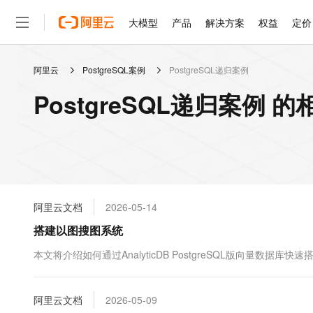
大模型
产品
解决方案
权益
定价
阿里云
PostgreSQL案例
PostgreSQL递归案例
大模型
产品
解决方案
权益
定价
云市场
伙伴
服务
了解阿里云
精选产品
精选解决方案
普惠上云
产品定价
精选商城
成为销售伙伴
售前咨询
为什么选择阿里云
千问AI平台
PostgreSQL递归案例 
了解云产品的定价详情
大模型服务平台百炼
千问办公，解锁你的工作
普惠上云 官方力荐
分销伙伴
在线服务
网站建设
什么是云计算
大
大模型服务与应用平台
企业级Agent产品，直接
云服务器38元/年起，超
咨询伙伴
多端小程序
技术领先
云上成本管理
售后服务
轻量应用服务器
Agency Agents：拥
官方推荐返现计划
大模型
精选产品
精选解决方案
Salesforce 国际版订阅
稳定可靠
管理和优化成本
推荐新用户得奖励，单订单
销售伙伴合作计划
自助服务
友盟天域
安全合规
人工智能与机器学习
AI
文本生成
云数据库 RDS
HappyHorse 打造一
云工开物
无影生态合作计划
在线服务
阿里云文档
2026-05-14
观测云
分析师报告
高校专属算力普惠，学生认
计算
互联网应用开发
Qwen3.8-Max
HOT
Salesforce On Alibaba C
工单服务
搭建以图搜图系统
智能体时代全能旗舰模型
Tuya 物联网平台阿里云
研究报告与白皮书
人工智能平台 PAI
快速拥有专属 OpenClaw
大模
Consulting Partner 合
大数据
容器
免费试用
短信专区
一站式AI开发、训练和推
本文将介绍如何通过AnalyticDB PostgreSQL版向量数据库
蓝凌 OA
Qwen3.7-Plus
AI 大模型销售与服务生
现代化应用
存储
天池大赛
能看、能想、能动手的多模
云解析DNS
解决方案免费试用 新老
电子合同
最高领取价值200元试用
安全
阿里云文档
网络与CDN
2026-05-09
AI 算法大赛
Qwen3-VL-Plus
畅捷通