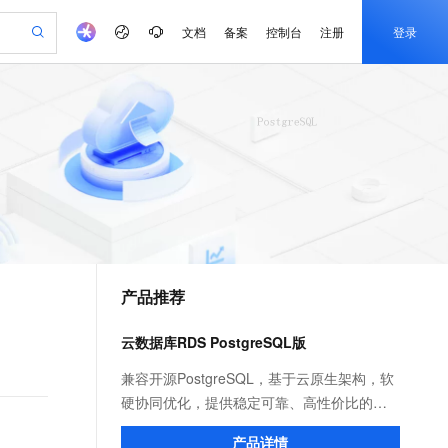
文档
备案
控制台
注册
登录
验
作计划
器
AI 活动
专业服务
服务伙伴合作计划
开发者社区
加入我们
产品动态
服务平台百炼
阿里云 OPC 创新助力计划
一站式生成采购清单，支持单品或批量购买
S产品伙伴计划（繁花）
峰会
CS
造的大模型服务与应用开发平台
Qwen Audio：打造专属 AI 语音助手
一句话生成原生可编辑精美 PPT 文稿
AI 生产力先锋
Al MaaS 服务伙伴赋能合作
域名
博文
Careers
NEW
至高可申请百万元
Qwen3.8-Max 模型上线
开启高性价比 AI 编程新体验
弹性可伸缩的云计算服务
Qwen-Audio-3.0-Realtime 端到端实时语音角色扮演
输入一句话想法, 轻松生成专业的 PPT
先锋实践拓展 AI 生产力的边界
Token 补贴，五大权
计划
海大会
伙伴信用分合作计划
商标
问答
社会招聘
益加速 OPC 成功
eek-V4-Pro
SS
一键部署幻兽帕鲁游戏服务器
飞天发布时刻
HOT
Open Search 向量检索版支
划
备案
电子书
校园招聘
pSeek-V4-Pro
视频创作，一键激活电商全链路生产力
稳定、安全、高性价比、高性能的云存储服务
一键购买专属联机服务器，轻松开启游戏
所见，即是所愿
持视频检索 Pipeline 功能
更多支持
划
公司注册
镜像站
视频生成
语音识别与合成
专属 QwenPaw
漫剧工坊：一站式动画创作平台
AI 实训营
HOT
应用身份服务 (IDaaS)
合作伙伴培训与认证
产品推荐
划
上云迁移
站生成，高效打造优质广告素材
全接入的云上超级电脑
从聊天伙伴进化为能主动干活的本地数字员工
快速生产连贯的高质量长漫剧
从基础到进阶，Agent 创客手把手教你
OpenClaw 管理能力上线
e-1.1-T2V
Qwen3-TTS-Flash
lScope
我要反馈
查询合作伙伴
畅细腻的高质量视频
离线语音合成大模型，多语言方言自适应，低延迟高稳定
n Alibaba Cloud ISV 合作
代维服务
建企业门户网站
10 分钟搭建微信、支付宝小程序
云数据库RDS PostgreSQL版
MaxCompute MaxFrame 提
创新加速
ope
登录合作伙伴管理后台
我要建议
站，无忧落地极速上线
以可视化方式快速构建移动和 PC 门户网站
国内短信简单易用，安全可靠，秒级触达，全球覆盖200+国家和地区。
高效部署网站，快速应用到小程序
供自动弹性内存功能
e-1.1-I2V
Cosyvoice-V3-Flash
兼容开源PostgreSQL，基于云原生架构，软
安全
畅自然，细节丰富
高表现力语音合成大模型，语音克隆听感自然
我要投诉
PolarDB
硬协同优化，提供稳定可靠、高性价比的数
上云场景组合购
Milvus 弹性伸缩功能新增节
伴
漫剧创作，剧本、分镜、视频高效生成
100%兼容MySQL、PostgreSQL，兼容Oracle，支持集中和分布式
覆盖90%+业务场景，专享组合折扣价
点支持范围
据库服务。丰富的插件拓展，支撑各领域场
2V
VPN
Fun-ASR
产品详情