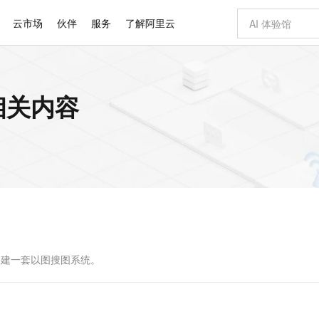
云市场
伙伴
服务
了解阿里云
AI 特惠
数据与 API
成为产品伙伴
企业增值服务
最佳实践
价格计算器
AI 场景体
基础软件
产品伙伴合
阿里云认证
市场活动
配置报价
大模型
的相关内容
自助选配和估算价格
新方式
睿译宝，AI翻译排版一步到位
智启 AI 普惠权益
产品生态集成认证中心
企业支持计划
云上春晚
域名与网站
千问官方 MaaS 平台，为开发者和 Agent 而生，新用户赠送 1 亿 + tokens 额度
AI Coding
阿里云Maa
2026 阿里云
云服务器 E
为企业打
数据集
Windows
大模型认证
模型
NEW
交付可用成果
值低价云产品抢先购
上传文档即自动完成翻译和格式还原
至高享 1亿+免费 tokens，加速 Al 应用落地
提供智能易用的域名与建站服务
智能编程，一键
安全可靠、
产品生态伙伴
专家技术服务
云上奥运之旅
弹性计算合作
阿里云中企出
手机三要素
宝塔 Linux
全部认证
价格优势
有专属领域专家
GLM-5.2：长任务时代开源旗舰模型
阿里云 OPC 创新助力计划
千问大模型
即刻拥有 DeepS
AI 电商营销
对象存储 O
大模型
产品生态伙伴工作台
企业增值服务台
云栖战略参考
云存储合作计
云栖大会
身份实名认证
CentOS
训练营
推动算力普惠，释放技术红利
最高返9万
多领域专家智能体,一键组建 AI 虚拟交付团队
快速构建应用程序和网站，即刻迈出上云第一步
至高百万元 Token 补贴，加速一人公司成长
多元化、高性能、安全可靠的大模型服务
真正可用的 1M 上下文,一次完成代码全链路开发
轻松解锁专属 Dee
从图文生成到
云上的中国
数据库合作计
活动全景
短信
Docker
图片和
站式影视创作平台
Hermes Agent，打造自进化智能体
Token Plan 模型订阅计划
数字证书管理服务（原SSL证书）
5 分钟轻松部署
AI 广告创作
无影云电脑
企业成长
NEW
信息公告
看见新力量
云网络合作计
OCR 文字识别
JAVA
证享300元代金券
可视化编排打通从文字构思到成片全链路闭环
全托管，含MySQL、PostgreSQL、SQL Server、MariaDB多引擎
自主进化，持久记忆，越用越聪明
Qwen3.8-Max 首发尝鲜，限时加量 10 倍，夜间低至2折
实现全站HTTPS，呈现可信的WEB访问
图文、视频一
随时随地安
Kimi-K3
HappyHors
NEW
魔搭 Mode
loud
服务实践
官网公告
Kimi 最新旗舰模型，长程编程与推理利器
让文字生成流
金融模力时刻
Salesforce O
版
发票查验
全能环境
Claude Code + GStack 打造工程团队
千问办公，限时限量积分加倍
Qoder
低代码高效构
AI 建站
短信服务
型
NEW
作计划
计划
创新中心
魔搭 ModelSc
健康状态
理服务
让AI从“聊天伙伴”进化为能干活的“数字员工”
安装技能 GStack，拥有专属 AI 工程团队
你的AI工作搭子，覆盖日常办公高频场景
面向真实软件的智能体编程平台
0 代码专业建
快速搭建一套以图搜图系统。
客户案例
天气预报查询
操作系统
Deepseek-v4-pro
HappyHors
态合作计划
态智能体模型
旗舰 MoE 大模型，百万上下文与顶尖推理能力
图生视频，流
同享
万小智 AI 建站低至 15元/月
Qoder CN
AI 短剧/漫剧
云原生数据库 
快递物流查询
WordPress
成为服务伙
高校合作
点，立即开启云上创新
覆盖公网/内网、递归/权威、移动APP等全场景解析服务
送.CN域名，送备案服务码
基于千问大模型等，支持代码智能生成、研发智能问答
AI助力短剧
GLM-5.2
Wan2.7-T
Ubuntu