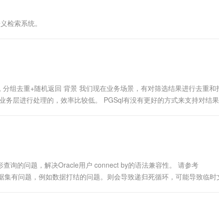
一个 AI 助手
超强辅助，Bol
即刻拥有 DeepSeek-R1 满血版
在企业官网、通讯软件中为客户提供 AI 客服
本语义检索系统。
多种方案随心选，轻松解锁专属 DeepSeek
P , 分组打散 , 分组去重+随机返回 背景 我们现在业务场景，有对筛选结果进行去重
业务层进行处理的，效率比较低。 PGSql有没有更好的方式来支持对结
这类业务需求的高效...
询的问题，解决Oracle用户 connect by的语法兼容性。 请参考
但是如果参与递归查询的数据集有问题，例如数据打结的问题。则会导致递归死循环，可能导致临
1...