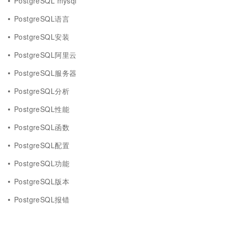
PostgreSQL mysql
PostgreSQL语言
PostgreSQL安装
PostgreSQL阿里云
PostgreSQL服务器
PostgreSQL分析
PostgreSQL性能
PostgreSQL函数
PostgreSQL配置
PostgreSQL功能
PostgreSQL版本
PostgreSQL报错