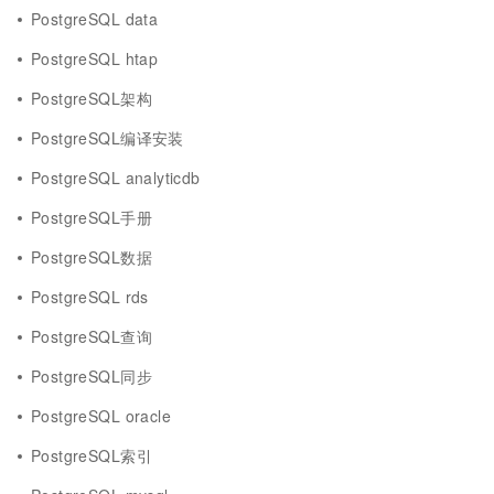
PostgreSQL data
PostgreSQL htap
PostgreSQL架构
PostgreSQL编译安装
PostgreSQL analyticdb
PostgreSQL手册
PostgreSQL数据
PostgreSQL rds
PostgreSQL查询
PostgreSQL同步
PostgreSQL oracle
PostgreSQL索引