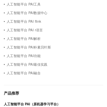
人工智能平台 PAI工具
人工智能平台 PAI数据中心
人工智能平台 PAI flink
人工智能平台 PAI r语言
人工智能平台 PAI解析
人工智能平台 PAI朴素贝叶斯
人工智能平台 PAI功能
人工智能平台 PAI最佳实践
人工智能平台 PAI融合
产品推荐
人工智能平台 PAI（原机器学习平台）