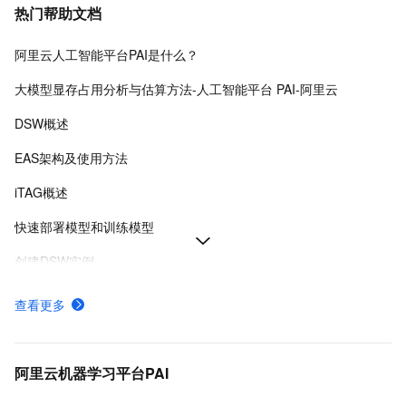
热门帮助文档
阿里云人工智能平台PAI是什么？
大模型显存占用分析与估算方法-人工智能平台 PAI-阿里云
DSW概述
EAS架构及使用方法
iTAG概述
快速部署模型和训练模型
创建DSW实例
AI视频生成-ComfyUI部署
查看更多
Wan视频生成最佳实践
远程连接：SSH直连方式
阿里云机器学习平台PAI