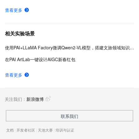
查看更多
相关实验场景
使用PAI+LLaMA Factory微调Qwen2-VL模型，搭建文旅领域知识问答机器人
在PAI ArtLab一键设计AIGC新春红包
查看更多
关注我们：
新浪微博
联系我们
文档
|
开发者社区
|
天池大赛
|
培训与认证