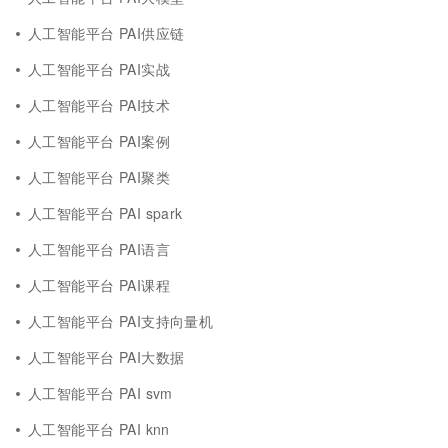
人工智能平台 PAI供应链
人工智能平台 PAI实战
人工智能平台 PAI技术
人工智能平台 PAI案例
人工智能平台 PAI聚类
人工智能平台 PAI spark
人工智能平台 PAI语言
人工智能平台 PAI课程
人工智能平台 PAI支持向量机
人工智能平台 PAI大数据
人工智能平台 PAI svm
人工智能平台 PAI knn