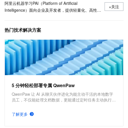
阿里云机器学习PAI（Platform of Artificial
+关注
Intelligence）面向企业及开发者，提供轻量化、高性价
比的云原生机器学习平台，涵盖PAI-iTAG智能标注平
台、PAI-Designer（原Studio）可视化建模平台、PAI-
热门技术解决方案
DSW云原生交互式建模平台、PAI-DLC云原生AI基础平
台、PAI-EAS云原生弹性推理服务平台，支持千亿特
征、万亿样本规模加速训练，百余落地场景，全面提升
工程效率。
5 分钟轻松部署专属 QwenPaw
QwenPaw 让 AI 从聊天伙伴进化为能主动干活的本地数字
员工，不仅能处理文档数据，更能通过定时任务主动执行汇
报与自检。数据全程本地存储，为您打造隐私安全、技能无
限的专属智能助理。
了解更多