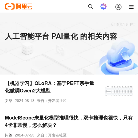
人工智能平台 PAI量化 的相关内容
【机器学习】QLoRA：基于PEFT亲手量
化微调Qwen2大模型
文章
2024-08-13
来自：开发者社区
ModelScope未量化模型推理很快，双卡推理也很快，只有
4卡非常慢，怎么解决？
问答
2024-07-23
来自：开发者社区