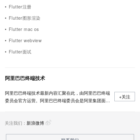
Flutter注册
Flutter图形渲染
Flutter mac os
Flutter webview
Flutter面试
阿里巴巴终端技术
阿里巴巴终端技术最新内容汇聚在此，由阿里巴巴终端
+关注
委员会官方运营。阿里巴巴终端委员会是阿里集团面向
前端、客户端的虚拟技术组织。我们的愿景是着眼用户
体验前沿、技术创新引领业界，将面向未来，制定技术
关注我们：
策略和目标并落地执行，推动终端技术发展，帮助工程
新浪微博
师成长，打造顶级的终端体验。同时我们运营着阿里巴
巴终端域的官方公众号：阿里巴巴终端技术，欢迎关