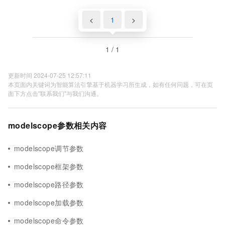
<
1
>
1 / 1
更新时间 2024-07-25 12:57:11
本页面内关键词为智能算法引擎基于机器学习所生成，如有任何问题，可在页
面下方点击"联系我们"与我们沟通。
modelscope参数相关内容
modelscope调节参数
modelscope框架参数
modelscope路径参数
modelscope加载参数
modelscope命令参数