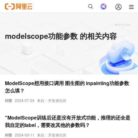
modelscope功能参数 的相关内容
ModelScope想用接口调用 图生图的 inpainting功能参数
怎么填？
问答
2024-07-24
来自：开发者社区
"ModelScope训练后还是没有开放式功能，推理的还全是
我自定的label，需要改其他的参数吗？
问答
2024-03-11
来自：开发者社区