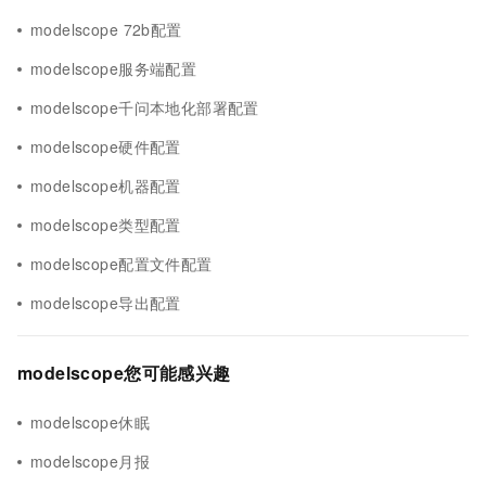
modelscope 72b配置
modelscope服务端配置
modelscope千问本地化部署配置
modelscope硬件配置
modelscope机器配置
modelscope类型配置
modelscope配置文件配置
modelscope导出配置
modelscope您可能感兴趣
modelscope休眠
modelscope月报