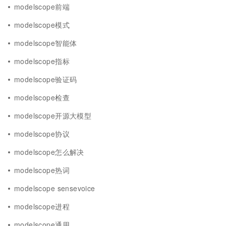
modelscope前端
modelscope模式
modelscope智能体
modelscope指标
modelscope验证码
modelscope检查
modelscope开源大模型
modelscope协议
modelscope怎么解决
modelscope热词
modelscope sensevoice
modelscope进程
modelscope通用