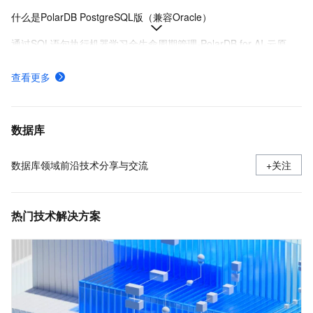
什么是PolarDB PostgreSQL版（兼容Oracle）
通过SQL语句执行机器学习全生命周期管理-PolarDB for AI-云原生数据库 PolarDB-阿里云
API概览-云原生数据库 PolarDB-阿里云
查看更多
一体化实时事务处理数据分析-列存索引（IMCI）-云原生数据库 PolarDB-阿里云
什么是PolarDBMySQL标准版
数据库
数据库领域前沿技术分享与交流
+关注
热门技术解决方案