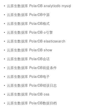
云原生数据库 PolarDB analyticdb mysql
云原生数据库 PolarDB中源
云原生数据库 PolarDB格式
云原生数据库 PolarDB o引擎
云原生数据库 PolarDB elasticsearch
云原生数据库 PolarDB show
云原生数据库 PolarDB会话
云原生数据库 PolarDB前提条件
云原生数据库 PolarDB电子
云原生数据库 PolarDB错误日志
云原生数据库 PolarDB oss
云原生数据库 PolarDB数据归档