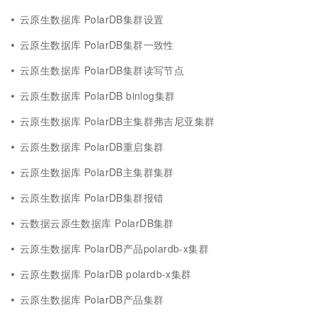
云原生数据库 PolarDB集群设置
云原生数据库 PolarDB集群一致性
云原生数据库 PolarDB集群读写节点
云原生数据库 PolarDB binlog集群
云原生数据库 PolarDB主集群弗吉尼亚集群
云原生数据库 PolarDB重启集群
云原生数据库 PolarDB主集群集群
云原生数据库 PolarDB集群报错
云数据云原生数据库 PolarDB集群
云原生数据库 PolarDB产品polardb-x集群
云原生数据库 PolarDB polardb-x集群
云原生数据库 PolarDB产品集群