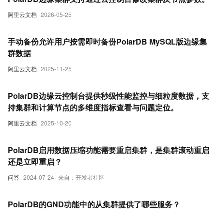
阿里云文档
2026-05-25
手动备份允许用户按需即时备份PolarDB MySQL版边缘集
群数据
阿里云文档
2025-11-25
PolarDB边缘云控制台提供秒级性能监控与细粒度数据，支
持集群和计算节点的多维度指标查看与问题定位。
阿里云文档
2025-10-20
PolarDB启用数据压缩功能需要重启集群，是集群滚动重启
还是立即重启？
问答
2024-07-24
来自：开发者社区
PolarDB的GND功能中的从集群提供了哪些服务？