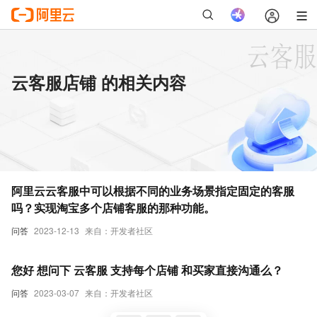
云客服店铺 的相关内容
阿里云云客服中可以根据不同的业务场景指定固定的客服
吗？实现淘宝多个店铺客服的那种功能。
问答
2023-12-13
来自：开发者社区
您好 想问下 云客服 支持每个店铺 和买家直接沟通么？
问答
2023-03-07
来自：开发者社区