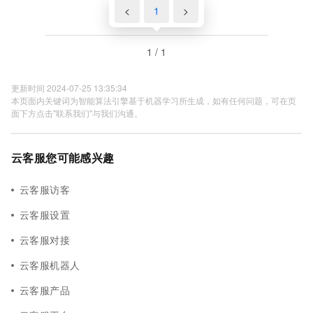
<
1
>
1 / 1
更新时间 2024-07-25 13:35:34
本页面内关键词为智能算法引擎基于机器学习所生成，如有任何问题，可在页
面下方点击"联系我们"与我们沟通。
云客服您可能感兴趣
云客服访客
云客服设置
云客服对接
云客服机器人
云客服产品