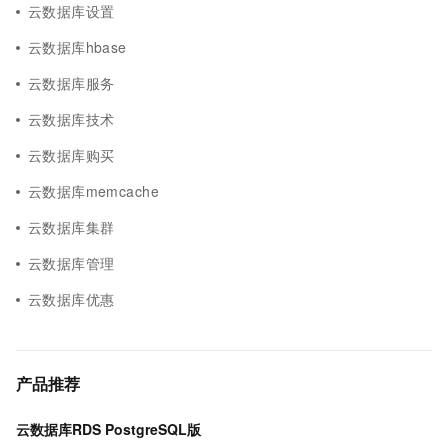
云数据库设置
云数据库hbase
云数据库服务
云数据库技术
云数据库购买
云数据库memcache
云数据库集群
云数据库管理
云数据库优惠
产品推荐
云数据库RDS PostgreSQL版