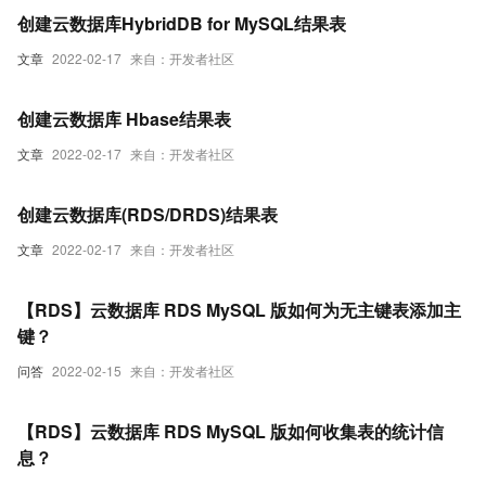
创建云数据库HybridDB for MySQL结果表
文章
2022-02-17
来自：开发者社区
创建云数据库 Hbase结果表
文章
2022-02-17
来自：开发者社区
创建云数据库(RDS/DRDS)结果表
文章
2022-02-17
来自：开发者社区
【RDS】云数据库 RDS MySQL 版如何为无主键表添加主
键？
问答
2022-02-15
来自：开发者社区
【RDS】云数据库 RDS MySQL 版如何收集表的统计信
息？