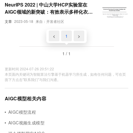
NeurIPS 2022 | 中山大学HCP实验室在
AIGC领域的新突破：有效表示多样化衣物
的3D神经表示模型
文章
2023-05-18
来自：开发者社区
<
1
>
1 / 1
更新时间 2024-07-26 20:51:22
本页面内关键词为智能算法引擎基于机器学习所生成，如有任何问题，可在页
面下方点击"联系我们"与我们沟通。
AIGC模型相关内容
AIGC模型流程
AIGC视频生成模型