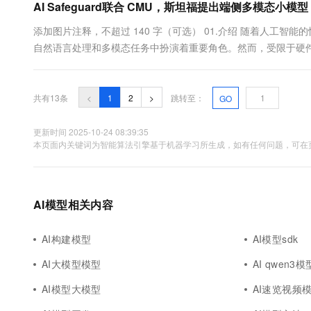
AI Safeguard联合 CMU，斯坦福提出端侧多模态小模型
添加图片注释，不超过 140 字（可选） 01.介绍 随着人工智
自然语言处理和多模态任务中扮演着重要角色。然而，受限于硬
缘设备上⼀直是⼀个巨大挑战。在这⼀背景下，Ivy-VL凭借卓越的
VL 是由 AI Safeguard 联...
共有13条
<
1
2
>
跳转至：
GO
更新时间 2025-10-24 08:39:35
本页面内关键词为智能算法引擎基于机器学习所生成，如有任何问题，可在页
AI模型相关内容
AI构建模型
AI模型sdk
AI大模型模型
AI qwen3模
AI模型大模型
AI速览视频