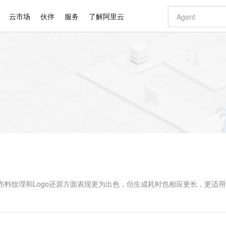
云市场
伙伴
服务
了解阿里云
AI 特惠
数据与 API
成为产品伙伴
企业增值服务
最佳实践
价格计算器
AI 场景体
基础软件
产品伙伴合
阿里云认证
市场活动
配置报价
大模型
自助选配和估算价格
新方式
睿译宝，AI翻译排版一步到位
智启 AI 普惠权益
产品生态集成认证中心
企业支持计划
云上春晚
域名与网站
千问官方 MaaS 平台，为开发者和 Agent 而生，新用户赠送 1 亿 + tokens 额度
Qwen Aud
AI Coding
阿里云Maa
2026 阿里云
云服务器 E
为企业打
数据集
Windows
大模型认证
模型
NEW
NEW
交付可用成果
值低价云产品抢先购
上传文档即自动完成翻译和格式还原
至高享 1亿+免费 tokens，加速 Al 应用落地
提供智能易用的域名与建站服务
智能编程，一键
安全可靠、
产品生态伙伴
专家技术服务
云上奥运之旅
弹性计算合作
阿里云中企出
手机三要素
宝塔 Linux
全部认证
价格优势
有专属领域专家
GLM-5.2：长任务时代开源旗舰模型
阿里云 OPC 创新助力计划
千问大模型
即刻拥有 DeepS
AI 电商营销
对象存储 O
大模型
产品生态伙伴工作台
企业增值服务台
云栖战略参考
云存储合作计
云栖大会
身份实名认证
CentOS
训练营
推动算力普惠，释放技术红利
最高返9万
多领域专家智能体,一键组建 AI 虚拟交付团队
快速构建应用程序和网站，即刻迈出上云第一步
至高百万元 Token 补贴，加速一人公司成长
多元化、高性能、安全可靠的大模型服务
真正可用的 1M 上下文,一次完成代码全链路开发
轻松解锁专属 Dee
从图文生成到
云上的中国
数据库合作计
活动全景
短信
Docker
图片和
站式影视创作平台
Hermes Agent，打造自进化智能体
Token Plan 模型订阅计划
数字证书管理服务（原SSL证书）
5 分钟轻松部署
AI 广告创作
无影云电脑
企业成长
NEW
信息公告
看见新力量
云网络合作计
OCR 文字识别
JAVA
证享300元代金券
可视化编排打通从文字构思到成片全链路闭环
全托管，含MySQL、PostgreSQL、SQL Server、MariaDB多引擎
自主进化，持久记忆，越用越聪明
Qwen3.8-Max 首发尝鲜，限时加量 10 倍，夜间低至2折
实现全站HTTPS，呈现可信的WEB访问
图文、视频一
随时随地安
Kimi-K3
HappyHors
NEW
魔搭 Mode
loud
服务实践
官网公告
Kimi 最新旗舰模型，长程编程与推理利器
让文字生成流
金融模力时刻
Salesforce O
版
发票查验
全能环境
Claude Code + GStack 打造工程团队
千问办公，限时限量积分加倍
Qoder
低代码高效构
AI 建站
短信服务
型
NEW
作计划
计划
创新中心
魔搭 ModelSc
健康状态
理服务
让AI从“聊天伙伴”进化为能干活的“数字员工”
安装技能 GStack，拥有专属 AI 工程团队
你的AI工作搭子，覆盖日常办公高频场景
面向真实软件的智能体编程平台
0 代码专业建
在图像清晰度、布料纹理和Logo还原方面表现更为出色，但生成耗时也相应更长，更适
客户案例
天气预报查询
操作系统
Deepseek-v4-pro
HappyHors
态合作计划
态智能体模型
旗舰 MoE 大模型，百万上下文与顶尖推理能力
图生视频，流
同享
万小智 AI 建站低至 15元/月
Qoder CN
AI 短剧/漫剧
云原生数据库 
快递物流查询
WordPress
成为服务伙
高校合作
点，立即开启云上创新
覆盖公网/内网、递归/权威、移动APP等全场景解析服务
送.CN域名，送备案服务码
基于千问大模型等，支持代码智能生成、研发智能问答
AI助力短剧
GLM-5.2
Wan2.7-T
Ubuntu