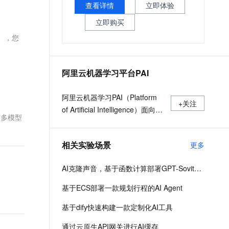
文戏情感细腻自然，动作戏激烈拳拳到肉，实现更强表演能力
支持中英文自由切换，具备更强的噪声鲁棒性
查看详情
立即体验
ernetes 版 ACK
云聚AI 严选权益
AI 原生数据库服务发布
SSL 证书
，一键激活高效办公新体验
理容器应用的 K8s 服务
精选AI产品，从模型到应用全链提效
Agent 数据网关
立即购买
堡垒机
） ，您
AI 用量加速计划
云原生数据库 PolarDB
应用
防火墙
、识别商机，让客服更高效、服务更出色。
新老同享，达量后返
Agentic Database 发布
千问办公
主机安全
NEW
阿里云机器学习平台PAI
的智能体编程平台
一站式AI生产力平台
AI 应用及服务市场
阿里云机器学习PAI（Platform
伶鹊
+关注
of Artificial Intelligence）面向企
企业级人与Agent协作平台，接入和调度多个数字员工
智能客服平台，对话机器人、对话分析、智能外呼
更多模型
AI 应用
业及开发者，提供轻量化、高性
大模型服务平台百炼 - 全妙
价比的云原生机器学习平台，涵
大模型
应用创作平台
多模态内容创作工具，已接入 DeepSeek
相关实验场景
更多
盖PAI-iTAG智能标注平台、PAI-
自然语言处理
Designer（原Studio）可视化建
AI克隆声音，基于函数计算部署GPT-Sovits语音生成模型
模平台、PAI-DSW云原生交互式
数据标注
建模平台、PAI-DLC云原生AI基
基于ECS部署一款规划行程的AI Agent
机器学习
础平台、PAI-EAS云原生弹性推
息提取
与 AI 智能体进行实时音视频通话
基于dify快速构建一款定制化AI工具
理服务平台，支持千亿特征、万
从文本、图片、视频中提取结构化的属性信息
构建支持视频理解的 AI 音视频实时通话应用
亿样本规模加速训练，百余落地
通过云原生API网关进行AI缓存