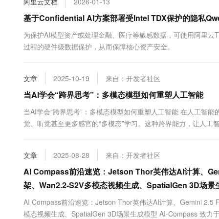
阿里云文档
2026-01-13
10 分钟在聊天系统中增加
专有云
基于Confidential AI方案部署受Intel TDX保护的隐私Qw
为保护AI模型资产或处理金融、医疗等敏感数据，可使用阿里云T
过程的硬件级数据保护，从而保障核心资产安全。
文章
2025-10-19
来自：开发者社区
当AI学会“跨界思考”：多模态模型如何重塑人工智能
当AI学会“跨界思考”：多模态模型如何重塑人工智能 在人工
觉、听觉甚至更多感官的“多模态”学习。这种跨界能力，让人工
的专攻文字，有的擅长图像。而多模态大模型则像一位通才...
文章
2025-08-28
来自：开发者社区
AI Compass前沿速览：Jetson Thor英伟达AI计算、Gemi
架、Wan2.2-S2V多模态视频生成、SpatialGen 3D场
AI Compass前沿速览：Jetson Thor英伟达AI计算、Gemini 2.5
模态视频生成、SpatialGen 3D场景生成模型 AI-Compa