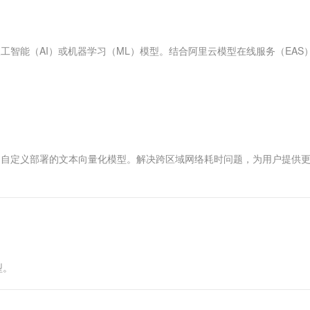
服务生态伙伴
视觉 Coding、空间感知、多模态思考等全面升级
1M上下文，专为长程任务能力而生
云工开物
企业应用
Works
Night Plan 支持 Qwen 3.8-Max
云原生大数据计算服务 MaxCompute
AI 办公
容器服务 Kub
NEW
Red Hat
30+ 款产品免费体验
Data Agent 驱动的一站式 Data+AI 开发治理平台
夜间 5 折，Qwen/Meoo/TokenPlan 客户专享
面向分析的企业级SaaS模式云数据仓库
AI智能应用
提供一站式管
科研合作
ERP
堂（旗舰版）
SUSE
QL语句调用人工智能（AI）或机器学习（ML）模型。结合阿里云模型在线服务（EAS
智能客服
AI 应用构建
大模型原生
CRM
。
防护产品
2个月
自动承接线索
建站小程序
Qoder
大模型服务平台百炼-应用模版
OA 办公系统
HOT
NEW
面向真实软件
个人版上线、团队版降价；千问3.8-Max首发发尝鲜
丰富多元化的应用模版和解决方案
力提升
财税管理
模板建站
万有无界
大模型服务平台百炼-智能体
400电话
定制建站
的模型效果
灵活可视化地构建企业级 Agent
开放平台自定义部署的文本向量化模型。解决跨区域网络耗时问题，为用户提供
方案
广告营销
模板小程序
秒悟
人工智能平台 PAI
定制小程序
云端极速 AI 
新一代 AI 视频生成模型，深度适配广告营销等场景
AI Native 的算法工程平台，一站式完成建模、训练、推理服务部署
APP 开发
建站系统
型。
AI 应用
10分钟微调：让0.6B模型媲美235B模
多模态数据信
型
依托云原生高可用架构,实现Dify私有化部署
用1%尺寸在特定领域达到大模型90%以上效果