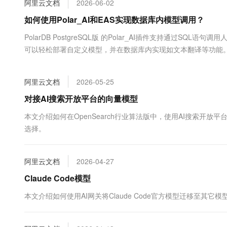
阿里云文档
2026-06-02
大数据开发治理平台 Data
AI 产品 免费试用
网络
安全
云开发大赛
Tableau 订阅
如何使用Polar_AI和EAS实现数据库内模型调用？
1亿+ 大模型 tokens 和 
可观测
入门学习赛
中间件
AI空中课堂在线直播课
PolarDB PostgreSQL版 的Polar_AI插件支持通过S
云防火墙
140+云产品 免费试用
大模型服务
可以轻松部署自定义模型，并在数据库内实现如文本翻译等功能
上云与迁云
云原生的云上边界网络安全
产品新客免费试用，最长1
数据库
生态解决方案
千问AI平台-Token Plan
企业出海
大模型ACA认证体验
大数据计算
阿里云文档
2026-05-25
助力企业全员 AI 认知与能
行业生态解决方案
政企业务
媒体服务
千问AI平台-模型体验
对接AI搜索开放平台的向量模型
开发者生态解决方案
在线体验全尺寸、多种模态
企业服务与云通信
本文介绍如何在OpenSearch行业算法版中，使用AI搜索
AI 开发和 AI 应用解决
选择。
Happy 系列大模型
域名与网站
终端用户计算
阿里云文档
2026-04-27
Serverless
Claude Code模型
大模型解决方案
本文介绍如何使用AI网关将Claude Code官方模型迁移至其它模
开发工具
快速部署 Dify，高效搭建 
迁移与运维管理