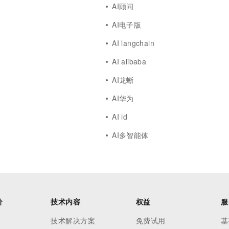
AI顾问
AI电子版
AI langchain
AI alibaba
AI龙蜥
AI华为
AI id
AI多智能体
价
技术内容
权益
服
技术解决方案
免费试用
基