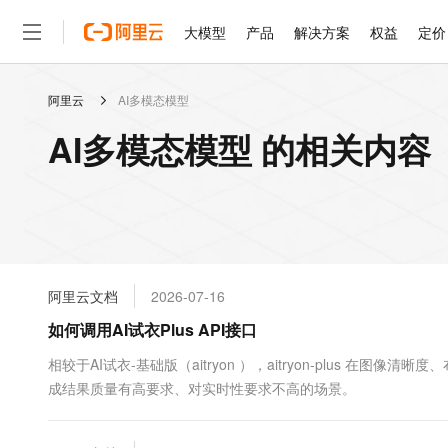
大模型
产品
解决方案
权益
定价
阿里云
AI多模态模型
大模型
产品
解决方案
权益
定价
云市场
伙伴
服务
了解阿里云
精选产品
精选解决方案
普惠上云
产品定价
精选商城
成为销售伙伴
售前咨询
为什么选择阿里云
千问AI平台
AI多模态模型 的相关内容
了解云产品的定价详情
大模型服务平台百炼
千问办公，解锁你的工作
普惠上云 官方力荐
分销伙伴
在线服务
网站建设
什么是云计算
大
大模型服务与应用平台
企业级Agent产品，直接
云服务器38元/年起，超
咨询伙伴
多端小程序
技术领先
云上成本管理
售后服务
轻量应用服务器
Agency Agents：拥
官方推荐返现计划
大模型
精选产品
精选解决方案
Salesforce 国际版订阅
稳定可靠
管理和优化成本
推荐新用户得奖励，单订单
销售伙伴合作计划
自助服务
友盟天域
安全合规
人工智能与机器学习
AI
文本生成
云数据库 RDS
HappyHorse 打造一
云工开物
无影生态合作计划
在线服务
阿里云文档
2026-07-16
观测云
分析师报告
高校专属算力普惠，学生认
计算
互联网应用开发
Qwen3.8-Max
HOT
Salesforce On Alibaba C
工单服务
如何调用AI试衣Plus API接口
智能体时代全能旗舰模型
Tuya 物联网平台阿里云
研究报告与白皮书
人工智能平台 PAI
快速拥有专属 OpenClaw
大模
Consulting Partner 合
大数据
容器
免费试用
短信专区
一站式AI开发、训练和推
相较于AI试衣-基础版（aitryon ），aitryon-plus 
蓝凌 OA
Qwen3.7-Plus
AI 大模型销售与服务生
现代化应用
成结果质量有高要求、对实时性要求不高的场景。
存储
天池大赛
能看、能想、能动手的多模
云解析DNS
解决方案免费试用 新老
电子合同
最高领取价值200元试用
安全
网络与CDN
AI 算法大赛
Qwen3-VL-Plus
畅捷通