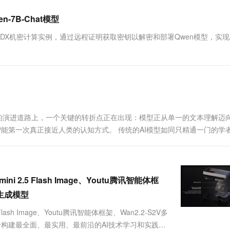
一个 AI 助手
超强辅助，Bol
即刻拥有 DeepSeek-R1 满血版
在企业官网、通讯软件中为客户提供 AI 客服
en-7B-Chat模型
多种方案随心选，轻松解锁专属 DeepSeek
DX机密计算实例，通过远程证明获取密钥以解密和部署Qwen模型，实现
智能的演进道路上，一个关键的转折点正在出现：模型正从单一的文本理解迈
智能第一次真正接近人类的认知方式。 传统的AI模型如同只精通一门的学
ni 2.5 Flash Image、Youtu腾讯智能体框
景生成模型
 Flash Image、Youtu腾讯智能体框架、Wan2.2-S2V多
ss 致力于构建最全面、最实用、最前沿的AI技术学习和实践生