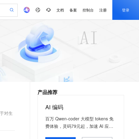
文档
备案
控制台
注册
登录
验
作计划
器
AI 活动
专业服务
服务伙伴合作计划
开发者社区
加入我们
产品动态
服务平台百炼
阿里云 OPC 创新助力计划
一站式生成采购清单，支持单品或批量购买
io：打造专属 AI 语音助手
S产品伙伴计划（繁花）
峰会
CS
造的大模型服务与应用开发平台
一句话生成原生可编辑精美 PPT 文稿
AI 生产力先锋
Al MaaS 服务伙伴赋能合作
域名
博文
Careers
至高可申请百万元
Qwen3.8-Max 模型上线
开启高性价比 AI 编程新体验
弹性可伸缩的云计算服务
Qwen-Audio-3.0-Realtime 端到端实时语音角色扮演
输入一句话想法, 轻松生成专业的 PPT
先锋实践拓展 AI 生产力的边界
Token 补贴，五大权
计划
海大会
伙伴信用分合作计划
商标
问答
社会招聘
益加速 OPC 成功
eek-V4-Pro
SS
一键部署幻兽帕鲁游戏服务器
飞天发布时刻
HOT
Open Search 向量检索版支
划
备案
电子书
校园招聘
pSeek-V4-Pro
视频创作，一键激活电商全链路生产力
稳定、安全、高性价比、高性能的云存储服务
一键购买专属联机服务器，轻松开启游戏
所见，即是所愿
持视频检索 Pipeline 功能
更多支持
划
公司注册
镜像站
视频生成
语音识别与合成
专属 QwenPaw
漫剧工坊：一站式动画创作平台
AI 实训营
HOT
应用身份服务 (IDaaS)
合作伙伴培训与认证
产品推荐
划
上云迁移
站生成，高效打造优质广告素材
全接入的云上超级电脑
从聊天伙伴进化为能主动干活的本地数字员工
快速生产连贯的高质量长漫剧
从基础到进阶，Agent 创客手把手教你
OpenClaw 管理能力上线
e-1.1-T2V
Qwen3-TTS-Flash
lScope
我要反馈
查询合作伙伴
畅细腻的高质量视频
离线语音合成大模型，多语言方言自适应，低延迟高稳定
n Alibaba Cloud ISV 合作
代维服务
建企业门户网站
10 分钟搭建微信、支付宝小程序
AI 编码
MaxCompute MaxFrame 提
创新加速
ope
登录合作伙伴管理后台
我要建议
站，无忧落地极速上线
以可视化方式快速构建移动和 PC 门户网站
国内短信简单易用，安全可靠，秒级触达，全球覆盖200+国家和地区。
高效部署网站，快速应用到小程序
供自动弹性内存功能
用于对生
e-1.1-I2V
Cosyvoice-V3-Flash
百万 Qwen-coder 大模型 tokens 免
安全
畅自然，细节丰富
高表现力语音合成大模型，语音克隆听感自然
我要投诉
PolarDB
上云场景组合购
Milvus 弹性伸缩功能新增节
费体验，灵码79元起，加速 AI 应用
伴
漫剧创作，剧本、分镜、视频高效生成
100%兼容MySQL、PostgreSQL，兼容Oracle，支持集中和分布式
覆盖90%+业务场景，专享组合折扣价
点支持范围
落地
2V
VPN
Fun-ASR