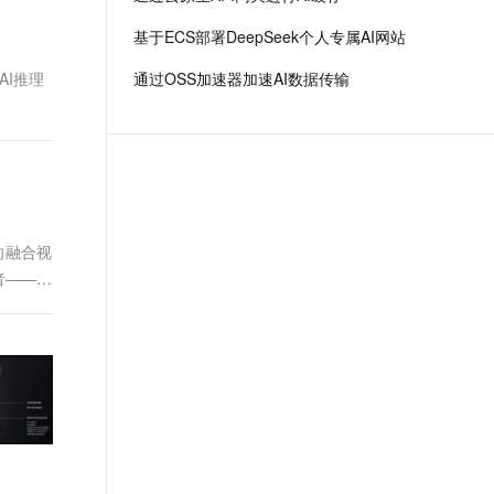
场景，全面提升工程效率。
t.diy 一步搞定创意建站
构建大模型应用的安全防护体系
基于ECS部署DeepSeek个人专属AI网站
通过自然语言交互简化开发流程,全栈开发支持
通过阿里云安全产品对 AI 应用进行安全防护
AI推理
通过OSS加速器加速AI数据传输
向融合视
者——有