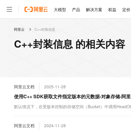
大模型
产品
解决方案
权益
定价
阿里云
C++封装信息
大模型
产品
解决方案
权益
定价
云市场
伙伴
服务
了解阿里云
精选产品
精选解决方案
普惠上云
产品定价
精选商城
成为销售伙伴
售前咨询
为什么选择阿里云
千问AI平台
C++封装信息 的相关内容
了解云产品的定价详情
大模型服务平台百炼
千问办公，解锁你的工作
普惠上云 官方力荐
分销伙伴
在线服务
网站建设
什么是云计算
大
大模型服务与应用平台
企业级Agent产品，直接
云服务器38元/年起，超
咨询伙伴
多端小程序
技术领先
云上成本管理
售后服务
轻量应用服务器
Agency Agents：拥
官方推荐返现计划
大模型
精选产品
精选解决方案
Salesforce 国际版订阅
稳定可靠
管理和优化成本
推荐新用户得奖励，单订单
销售伙伴合作计划
自助服务
友盟天域
安全合规
人工智能与机器学习
AI
文本生成
云数据库 RDS
HappyHorse 打造一
云工开物
无影生态合作计划
在线服务
阿里云文档
2025-11-28
观测云
分析师报告
高校专属算力普惠，学生认
计算
互联网应用开发
Qwen3.8-Max
HOT
Salesforce On Alibaba C
工单服务
使用C++ SDK获取文件指定版本的元数据-对象存储-阿
智能体时代全能旗舰模型
Tuya 物联网平台阿里云
研究报告与白皮书
人工智能平台 PAI
快速拥有专属 OpenClaw
大模
Consulting Partner 合
大数据
容器
免费试用
短信专区
一站式AI开发、训练和推
默认情况下，在受版本控制的存储空间（Bucket）中调用HeadOb
蓝凌 OA
Qwen3.7-Plus
AI 大模型销售与服务生
现代化应用
存储
天池大赛
能看、能想、能动手的多模
云解析DNS
解决方案免费试用 新老
电子合同
最高领取价值200元试用
安全
阿里云文档
网络与CDN
2024-11-28
AI 算法大赛
Qwen3-VL-Plus
畅捷通