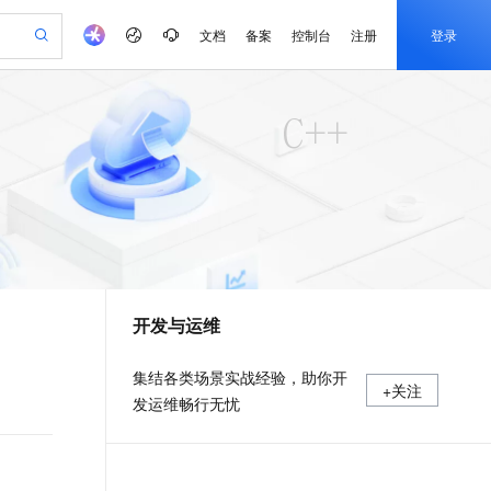
文档
备案
控制台
注册
登录
验
作计划
器
AI 活动
专业服务
服务伙伴合作计划
开发者社区
加入我们
产品动态
服务平台百炼
阿里云 OPC 创新助力计划
一站式生成采购清单，支持单品或批量购买
io：打造专属 AI 语音助手
S产品伙伴计划（繁花）
峰会
CS
造的大模型服务与应用开发平台
一句话生成原生可编辑精美 PPT 文稿
AI 生产力先锋
Al MaaS 服务伙伴赋能合作
域名
博文
Careers
至高可申请百万元
Qwen3.8-Max 模型上线
开启高性价比 AI 编程新体验
弹性可伸缩的云计算服务
Qwen-Audio-3.0-Realtime 端到端实时语音角色扮演
输入一句话想法, 轻松生成专业的 PPT
先锋实践拓展 AI 生产力的边界
Token 补贴，五大权
计划
海大会
伙伴信用分合作计划
商标
问答
社会招聘
益加速 OPC 成功
eek-V4-Pro
SS
一键部署幻兽帕鲁游戏服务器
飞天发布时刻
HOT
Open Search 向量检索版支
划
备案
电子书
校园招聘
pSeek-V4-Pro
视频创作，一键激活电商全链路生产力
稳定、安全、高性价比、高性能的云存储服务
一键购买专属联机服务器，轻松开启游戏
所见，即是所愿
持视频检索 Pipeline 功能
更多支持
划
公司注册
镜像站
视频生成
语音识别与合成
专属 QwenPaw
漫剧工坊：一站式动画创作平台
AI 实训营
HOT
应用身份服务 (IDaaS)
合作伙伴培训与认证
开发与运维
划
上云迁移
站生成，高效打造优质广告素材
全接入的云上超级电脑
从聊天伙伴进化为能主动干活的本地数字员工
快速生产连贯的高质量长漫剧
从基础到进阶，Agent 创客手把手教你
OpenClaw 管理能力上线
e-1.1-T2V
Qwen3-TTS-Flash
lScope
我要反馈
查询合作伙伴
畅细腻的高质量视频
离线语音合成大模型，多语言方言自适应，低延迟高稳定
n Alibaba Cloud ISV 合作
代维服务
建企业门户网站
10 分钟搭建微信、支付宝小程序
MaxCompute MaxFrame 提
集结各类场景实战经验，助你开
+关注
创新加速
ope
登录合作伙伴管理后台
我要建议
站，无忧落地极速上线
以可视化方式快速构建移动和 PC 门户网站
国内短信简单易用，安全可靠，秒级触达，全球覆盖200+国家和地区。
高效部署网站，快速应用到小程序
供自动弹性内存功能
发运维畅行无忧
e-1.1-I2V
Cosyvoice-V3-Flash
安全
畅自然，细节丰富
高表现力语音合成大模型，语音克隆听感自然
我要投诉
PolarDB
上云场景组合购
Milvus 弹性伸缩功能新增节
伴
漫剧创作，剧本、分镜、视频高效生成
100%兼容MySQL、PostgreSQL，兼容Oracle，支持集中和分布式
覆盖90%+业务场景，专享组合折扣价
点支持范围
2V
VPN
Fun-ASR