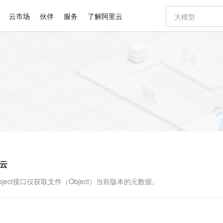
云市场
伙伴
服务
了解阿里云
AI 特惠
数据与 API
成为产品伙伴
企业增值服务
最佳实践
价格计算器
AI 场景体
基础软件
产品伙伴合
阿里云认证
市场活动
配置报价
大模型
自助选配和估算价格
新方式
睿译宝，AI翻译排版一步到位
智启 AI 普惠权益
产品生态集成认证中心
企业支持计划
云上春晚
域名与网站
千问官方 MaaS 平台，为开发者和 Agent 而生，新用户赠送 1 亿 + tokens 额度
Qwen Aud
AI Coding
阿里云Maa
2026 阿里云
云服务器 E
为企业打
数据集
Windows
大模型认证
模型
NEW
NEW
交付可用成果
值低价云产品抢先购
上传文档即自动完成翻译和格式还原
至高享 1亿+免费 tokens，加速 Al 应用落地
提供智能易用的域名与建站服务
智能编程，一键
安全可靠、
产品生态伙伴
专家技术服务
云上奥运之旅
弹性计算合作
阿里云中企出
手机三要素
宝塔 Linux
全部认证
价格优势
有专属领域专家
GLM-5.2：长任务时代开源旗舰模型
阿里云 OPC 创新助力计划
千问大模型
即刻拥有 DeepS
AI 电商营销
对象存储 O
大模型
产品生态伙伴工作台
企业增值服务台
云栖战略参考
云存储合作计
云栖大会
身份实名认证
CentOS
训练营
推动算力普惠，释放技术红利
最高返9万
多领域专家智能体,一键组建 AI 虚拟交付团队
快速构建应用程序和网站，即刻迈出上云第一步
至高百万元 Token 补贴，加速一人公司成长
多元化、高性能、安全可靠的大模型服务
真正可用的 1M 上下文,一次完成代码全链路开发
轻松解锁专属 Dee
从图文生成到
云上的中国
数据库合作计
活动全景
短信
Docker
图片和
站式影视创作平台
Hermes Agent，打造自进化智能体
Token Plan 模型订阅计划
数字证书管理服务（原SSL证书）
5 分钟轻松部署
AI 广告创作
无影云电脑
企业成长
NEW
信息公告
看见新力量
云网络合作计
OCR 文字识别
JAVA
证享300元代金券
可视化编排打通从文字构思到成片全链路闭环
全托管，含MySQL、PostgreSQL、SQL Server、MariaDB多引擎
自主进化，持久记忆，越用越聪明
Qwen3.8-Max 首发尝鲜，限时加量 10 倍，夜间低至2折
实现全站HTTPS，呈现可信的WEB访问
图文、视频一
随时随地安
Kimi-K3
HappyHors
NEW
魔搭 Mode
loud
服务实践
官网公告
里云
Kimi 最新旗舰模型，长程编程与推理利器
让文字生成流
金融模力时刻
Salesforce O
版
发票查验
全能环境
Claude Code + GStack 打造工程团队
千问办公，限时限量积分加倍
Qoder
低代码高效构
AI 建站
短信服务
型
NEW
作计划
计划
创新中心
魔搭 ModelSc
健康状态
理服务
让AI从“聊天伙伴”进化为能干活的“数字员工”
安装技能 GStack，拥有专属 AI 工程团队
你的AI工作搭子，覆盖日常办公高频场景
面向真实软件的智能体编程平台
0 代码专业建
ject接口仅获取文件（Object）当前版本的元数据。
客户案例
天气预报查询
操作系统
Deepseek-v4-pro
HappyHors
态合作计划
态智能体模型
旗舰 MoE 大模型，百万上下文与顶尖推理能力
图生视频，流
同享
万小智 AI 建站低至 15元/月
Qoder CN
AI 短剧/漫剧
云原生数据库 
快递物流查询
WordPress
成为服务伙
高校合作
点，立即开启云上创新
覆盖公网/内网、递归/权威、移动APP等全场景解析服务
送.CN域名，送备案服务码
基于千问大模型等，支持代码智能生成、研发智能问答
AI助力短剧
GLM-5.2
Wan2.7-T
Ubuntu