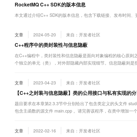
RocketMQ C++ SDK的版本信息
大数据开发治理平台 Data
AI 产品 免费试用
网络
安全
云开发大赛
Tableau 订阅
1亿+ 大模型 tokens 和 
本文通过介绍C++ SDK的版本信息，包含下载链接、发布时间、
可观测
入门学习赛
中间件
AI空中课堂在线直播课
云防火墙
140+云产品 免费试用
大模型服务
上云与迁云
云原生的云上边界网络安全
产品新客免费试用，最长1
数据库
文章
2024-05-20
来自：开发者社区
生态解决方案
千问AI平台-Token Plan
企业出海
大模型ACA认证体验
C++程序中的类封装性与信息隐蔽
大数据计算
助力企业全员 AI 认知与能
行业生态解决方案
政企业务
在C++编程中，类封装性和信息隐蔽是面向对象编程的核心原则
媒体服务
千问AI平台-模型体验
开发者生态解决方案
个独立的单元（类），对外部隐藏内部实现细节。信息隐蔽则是
在线体验全尺寸、多种模态
企业服务与云通信
互。这些原则有助于提高代码的可重用性、可维护性和安全性。本
AI 开发和 AI 应用解决
地理解这些概....
Happy 系列大模型
域名与网站
文章
2023-04-23
来自：开发者社区
【C++之封装与信息隐蔽】类的公用接口与私有实现的分
终端用户计算
题目要求在本章第2.3.3节中分别给出了包含类定义的头文件 student
Serverless
大模型解决方案
包含主函数的源文件 main.cpp 。请完善该程序，在类中增加一个
并运行。——谭浩强的《C++面向对象程序设计》第2章习题第
开发工具
快速部署 Dify，高效搭建 
点就是“封装性”，即把有关数据....
文章
2022-02-16
来自：开发者社区
迁移与运维管理