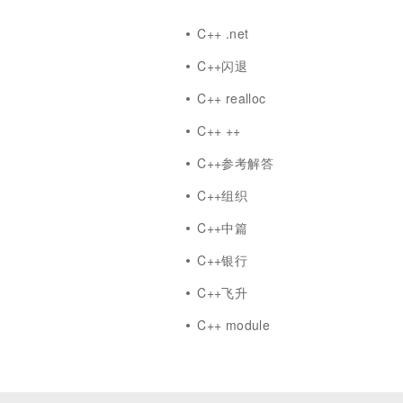
C++ .net
C++闪退
式
C++ realloc
C++ ++
C++参考解答
C++组织
C++中篇
像
C++银行
C++飞升
C++ module