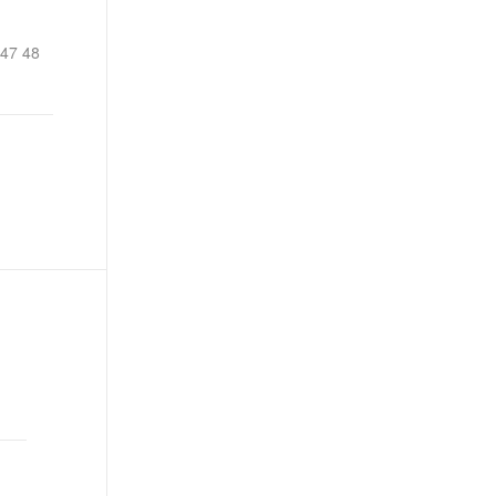
t.diy 一步搞定创意建站
构建大模型应用的安全防护体系
通过自然语言交互简化开发流程,全栈开发支持
通过阿里云安全产品对 AI 应用进行安全防护
 47 48