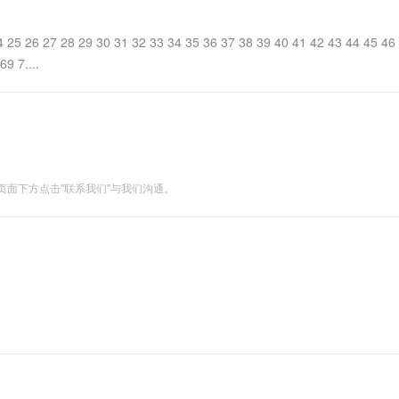
一个 AI 助手
超强辅助，Bol
即刻拥有 DeepSeek-R1 满血版
在企业官网、通讯软件中为客户提供 AI 客服
24 25 26 27 28 29 30 31 32 33 34 35 36 37 38 39 40 41 42 43 44 45 46
多种方案随心选，轻松解锁专属 DeepSeek
9 7....
面下方点击"联系我们"与我们沟通。
息