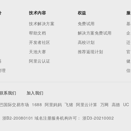
价
技术内容
权益
服
技术解决方案
免费试用
基
帮助文档
解决方案免费试用
企
开发者社区
高校计划
迁
天池大赛
推荐返现计划
官
器
阿里云认证
健
管理
信
联系我们
加入我们
巴国际交易市场
1688
阿里妈妈
飞猪
阿里云计算
万网
高德
UC
：
浙B2-20080101
域名注册服务机构许可：
浙D3-20210002