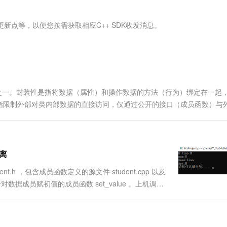
服务生态伙伴
视觉 Coding、空间感知、多模态思考等全面升级
1M上下文，专为长程任务能力而生
云工开物
企业应用
Works
Night Plan 支持 Qwen 3.8-Max
云原生大数据计算服务 MaxCompute
AI 办公
容器服务 Kub
NEW
Red Hat
30+ 款产品免费体验
Data Agent 驱动的一站式 Data+AI 开发治理平台
夜间 5 折，Qwen/Meoo/TokenPlan 客户专享
面向分析的企业级SaaS模式云数据仓库
AI智能应用
提供一站式管
科研合作
更新点等，以便您按需获取相应C++ SDK收发消息。
ERP
堂（旗舰版）
SUSE
智能客服
AI 应用构建
大模型原生
CRM
防护产品
2个月
自动承接线索
建站小程序
Qoder
大模型服务平台百炼-应用模版
OA 办公系统
HOT
NEW
面向真实软件
个人版上线、团队版降价；千问3.8-Max首发发尝鲜
丰富多元化的应用模版和解决方案
力提升
财税管理
模板建站
之一。封装性是指将数据（属性）和操作数据的方法（行为）绑定在一起
万有无界
大模型服务平台百炼-智能体
400电话
定制建站
指限制外部对类内部数据的直接访问，仅通过公开的接口（成员函数）与
的模型效果
灵活可视化地构建企业级 Agent
文将深入探讨C++程序中类的封装性和信息隐蔽，并通过实例演示来帮
方案
广告营销
模板小程序
秒悟
人工智能平台 PAI
定制小程序
云端极速 AI 
新一代 AI 视频生成模型，深度适配广告营销等场景
AI Native 的算法工程平台，一站式完成建模、训练、推理服务部署
离
APP 开发
.h ，包含成员函数定义的源文件 student.cpp 以及
建站系统
对数据成员赋初值的成员函数 set_value 。上机调试
4小题封装与信息隐蔽面向对象程序设计方法的一大特
AI 应用
10分钟微调：让0.6B模型媲美235B模
多模态数据信
型
依托云原生高可用架构,实现Dify私有化部署
用1%尺寸在特定领域达到大模型90%以上效果