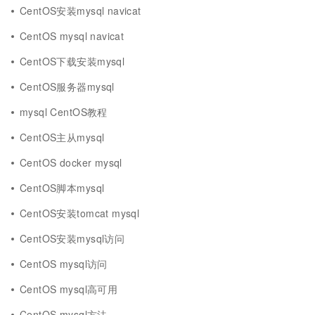
CentOS安装mysql navicat
CentOS mysql navicat
CentOS下载安装mysql
CentOS服务器mysql
mysql CentOS教程
CentOS主从mysql
CentOS docker mysql
CentOS脚本mysql
CentOS安装tomcat mysql
CentOS安装mysql访问
CentOS mysql访问
CentOS mysql高可用
CentOS mysql方法