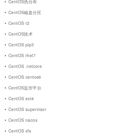
CentOS伪分布
CentOS磁盘分区
CentOS r2
CentOS技术
CentOS pip3
CentOS rhel7
CentOS .netcore
CentOS centos6
CentOS监控平台
CentOS ext4
CentOS supervisor
CentOS nacos
CentOS xfs