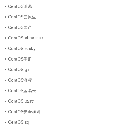
CentOS谢幕
CentOS云原生
CentOS国产
CentOS almalinux
CentOS rocky
CentOS手册
CentOS g++
CentOS流程
CentOS蓝易云
CentOS 32位
CentOS安全加固
CentOS sql