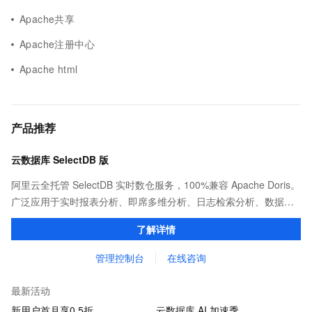
Apache共享
Apache注册中心
Apache html
产品推荐
云数据库 SelectDB 版
阿里云全托管 SelectDB 实时数仓服务，100%兼容 Apache Doris。
广泛应用于实时报表分析、即席多维分析、日志检索分析、数据联
邦与查询加速等场景，为客户提供极致性能、简单易用的数据分析
了解详情
服务。
管理控制台
在线咨询
最新活动
新用户首月享0.5折
云数据库 AI 加速季