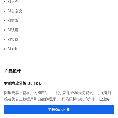
BI文档
BI自定义
BI前端
BI试用
BI实例
BI rds
产品推荐
智能商业分析 Quick BI
阿里云客户都在用的BI产品——提供新用户30天免费试用，无缝对
接各类云上数据库和自建数据库，0代码鼠标拖拽式操作，让业务用
户也能一键轻松实现海量数据可视化分析。
了解Quick BI