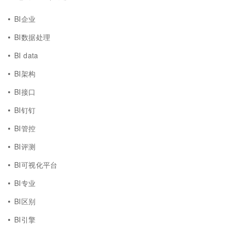
BI企业
BI数据处理
BI data
BI架构
BI接口
BI钉钉
BI管控
BI评测
BI可视化平台
BI专业
BI区别
BI引擎