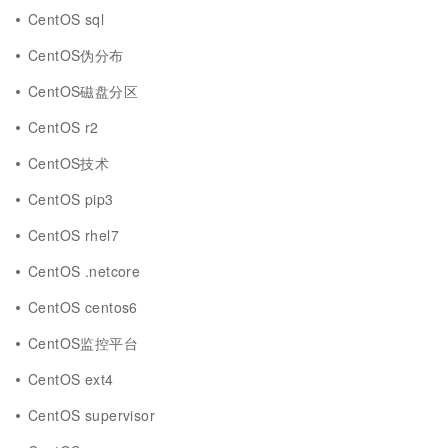
CentOS sql
CentOS伪分布
CentOS磁盘分区
CentOS r2
CentOS技术
CentOS pip3
CentOS rhel7
CentOS .netcore
CentOS centos6
CentOS监控平台
CentOS ext4
CentOS supervisor