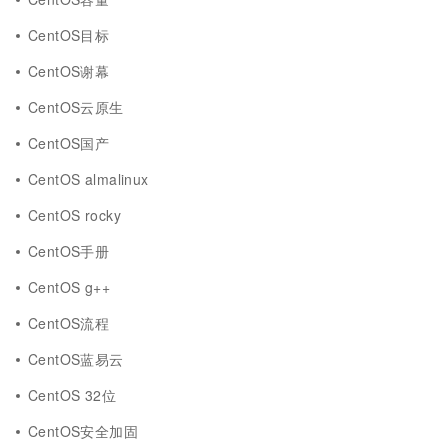
CentOS目标
CentOS谢幕
CentOS云原生
CentOS国产
CentOS almalinux
CentOS rocky
CentOS手册
CentOS g++
CentOS流程
CentOS蓝易云
CentOS 32位
CentOS安全加固