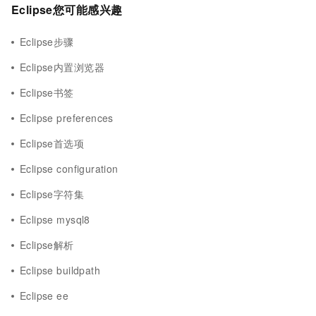
Eclipse您可能感兴趣
Eclipse步骤
Eclipse内置浏览器
Eclipse书签
Eclipse preferences
Eclipse首选项
Eclipse configuration
Eclipse字符集
Eclipse mysql8
Eclipse解析
Eclipse buildpath
Eclipse ee