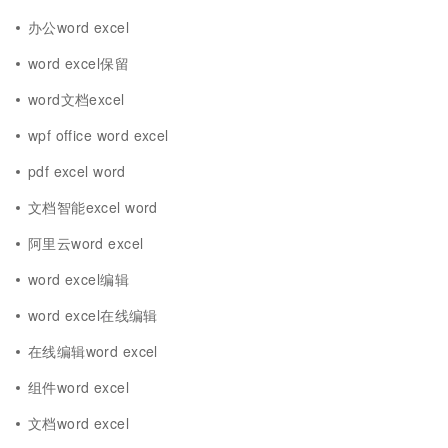
办公word excel
word excel保留
word文档excel
wpf office word excel
pdf excel word
文档智能excel word
阿里云word excel
word excel编辑
word excel在线编辑
在线编辑word excel
组件word excel
文档word excel