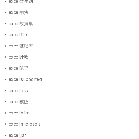
excel文件到
excel用法
excel数据集
excel file
excel基础库
excel计数
excel笔记
excel supported
excel oss
excel模版
excel hive
excel microsoft
excel jar