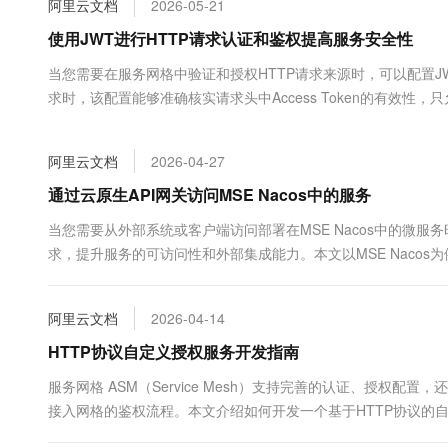
阿里云文档
2026-05-21
大数据开发治理平台 Data
AI 产品 免费试用
网络
安全
云开发大赛
Tableau 订阅
使用JWT进行HTTP请求认证和鉴权提高服务安全性
1亿+ 大模型 tokens 和 
可观测
入门学习赛
中间件
AI空中课堂在线直播课
当您需要在服务网格中验证和授权HTTP请求来源时，可以配置JWT
云防火墙
140+云产品 免费试用
大模型服务
求时，该配置能够准确核实请求头中Access Token的有效
上云与迁云
云原生的云上边界网络安全
产品新客免费试用，最长1
数据库
杂性。
生态解决方案
千问AI平台-Token Plan
企业出海
大模型ACA认证体验
大数据计算
阿里云文档
2026-04-27
助力企业全员 AI 认知与能
行业生态解决方案
政企业务
媒体服务
千问AI平台-模型体验
通过云原生API网关访问MSE Nacos中的服务
开发者生态解决方案
在线体验全尺寸、多种模态
企业服务与云通信
当您需要从外部系统或客户端访问部署在MSE Nacos中的微服务
AI 开发和 AI 应用解决
求，提升服务的可访问性和外部集成能力。本文以MSE Nacos为例，
Happy 系列大模型
域名与网站
终端用户计算
阿里云文档
2026-04-14
Serverless
HTTP协议自定义授权服务开发指南
大模型解决方案
服务网格 ASM（Service Mesh）支持完善的认证、授权配
开发工具
快速部署 Dify，高效搭建 
接入网格的鉴权流程。本文介绍如何开发一个基于HTTP协议的
迁移与运维管理