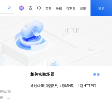
文档
备案
控制台
注册
登录
验
作计划
器
AI 活动
专业服务
服务伙伴合作计划
开发者社区
加入我们
产品动态
服务平台百炼
阿里云 OPC 创新助力计划
一站式生成采购清单，支持单品或批量购买
io：打造专属 AI 语音助手
S产品伙伴计划（繁花）
峰会
CS
造的大模型服务与应用开发平台
一句话生成原生可编辑精美 PPT 文稿
AI 生产力先锋
Al MaaS 服务伙伴赋能合作
域名
博文
Careers
至高可申请百万元
Qwen3.8-Max 模型上线
开启高性价比 AI 编程新体验
弹性可伸缩的云计算服务
Qwen-Audio-3.0-Realtime 端到端实时语音角色扮演
输入一句话想法, 轻松生成专业的 PPT
先锋实践拓展 AI 生产力的边界
Token 补贴，五大权
计划
海大会
伙伴信用分合作计划
商标
问答
社会招聘
益加速 OPC 成功
eek-V4-Pro
SS
一键部署幻兽帕鲁游戏服务器
飞天发布时刻
HOT
Open Search 向量检索版支
划
备案
电子书
校园招聘
pSeek-V4-Pro
视频创作，一键激活电商全链路生产力
稳定、安全、高性价比、高性能的云存储服务
一键购买专属联机服务器，轻松开启游戏
所见，即是所愿
持视频检索 Pipeline 功能
更多支持
划
公司注册
镜像站
视频生成
语音识别与合成
专属 QwenPaw
漫剧工坊：一站式动画创作平台
AI 实训营
HOT
应用身份服务 (IDaaS)
合作伙伴培训与认证
相关实验场景
更多
划
上云迁移
站生成，高效打造优质广告素材
全接入的云上超级电脑
从聊天伙伴进化为能主动干活的本地数字员工
快速生产连贯的高质量长漫剧
从基础到进阶，Agent 创客手把手教你
OpenClaw 管理能力上线
e-1.1-T2V
Qwen3-TTS-Flash
lScope
我要反馈
查询合作伙伴
畅细腻的高质量视频
离线语音合成大模型，多语言方言自适应，低延迟高稳定
n Alibaba Cloud ISV 合作
代维服务
建企业门户网站
10 分钟搭建微信、支付宝小程序
通过轻量消息队列（原MNS）主题HTTP订阅+ARMS实现自定义数据多渠道告警
MaxCompute MaxFrame 提
创新加速
ope
登录合作伙伴管理后台
我要建议
站，无忧落地极速上线
以可视化方式快速构建移动和 PC 门户网站
国内短信简单易用，安全可靠，秒级触达，全球覆盖200+国家和地区。
高效部署网站，快速应用到小程序
供自动弹性内存功能
务间互相
e-1.1-I2V
Cosyvoice-V3-Flash
为例，介
安全
畅自然，细节丰富
高表现力语音合成大模型，语音克隆听感自然
我要投诉
PolarDB
上云场景组合购
Milvus 弹性伸缩功能新增节
伴
漫剧创作，剧本、分镜、视频高效生成
100%兼容MySQL、PostgreSQL，兼容Oracle，支持集中和分布式
覆盖90%+业务场景，专享组合折扣价
点支持范围
2V
VPN
Fun-ASR