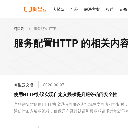
大模型
产品
解决方案
权益
定价
阿里云
服务配置HTTP
大模型
产品
解决方案
权益
定价
云市场
伙伴
服务
了解阿里云
精选产品
精选解决方案
普惠上云
产品定价
精选商城
成为销售伙伴
售前咨询
为什么选择阿里云
千问AI平台
服务配置HTTP 的相关内
了解云产品的定价详情
大模型服务平台百炼
千问办公，解锁你的工作
普惠上云 官方力荐
分销伙伴
在线服务
网站建设
什么是云计算
大
大模型服务与应用平台
企业级Agent产品，直接
云服务器38元/年起，超
咨询伙伴
多端小程序
技术领先
云上成本管理
售后服务
轻量应用服务器
Agency Agents：拥
官方推荐返现计划
大模型
精选产品
精选解决方案
Salesforce 国际版订阅
稳定可靠
管理和优化成本
推荐新用户得奖励，单订单
销售伙伴合作计划
自助服务
友盟天域
安全合规
人工智能与机器学习
AI
文本生成
云数据库 RDS
HappyHorse 打造一
云工开物
无影生态合作计划
在线服务
阿里云文档
2026-06-07
观测云
分析师报告
高校专属算力普惠，学生认
计算
互联网应用开发
Qwen3.8-Max
HOT
Salesforce On Alibaba C
工单服务
使用HTTP协议实现自定义授权提升服务访问安全性
智能体时代全能旗舰模型
Tuya 物联网平台阿里云
研究报告与白皮书
人工智能平台 PAI
快速拥有专属 OpenClaw
大模
Consulting Partner 合
大数据
容器
免费试用
短信专区
一站式AI开发、训练和推
当您需要对使用HTTP协议通信的服务进行细粒度的访问控制时
蓝凌 OA
Qwen3.7-Plus
AI 大模型销售与服务生
现代化应用
通信时加入鉴权流程，确保只有经过认证和授权的请求才能访问相应的
存储
天池大赛
能看、能想、能动手的多模
云解析DNS
解决方案免费试用 新老
电子合同
绍如何实现接入HTTP协议的自定义授权服务。
最高领取价值200元试用
安全
网络与CDN
AI 算法大赛
Qwen3-VL-Plus
畅捷通