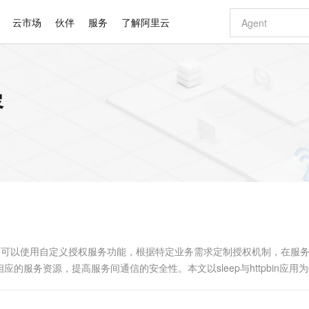
云市场
伙伴
服务
了解阿里云
AI 特惠
数据与 API
成为产品伙伴
企业增值服务
最佳实践
价格计算器
AI 场景体
基础软件
产品伙伴合
阿里云认证
市场活动
配置报价
大模型
容
自助选配和估算价格
新方式
睿译宝，AI翻译排版一步到位
智启 AI 普惠权益
产品生态集成认证中心
企业支持计划
云上春晚
域名与网站
千问官方 MaaS 平台，为开发者和 Agent 而生，新用户赠送 1 亿 + tokens 额度
Qwen Aud
AI Coding
阿里云Maa
2026 阿里云
云服务器 E
为企业打
数据集
Windows
大模型认证
模型
NEW
NEW
交付可用成果
值低价云产品抢先购
上传文档即自动完成翻译和格式还原
至高享 1亿+免费 tokens，加速 Al 应用落地
提供智能易用的域名与建站服务
智能编程，一键
安全可靠、
产品生态伙伴
专家技术服务
云上奥运之旅
弹性计算合作
阿里云中企出
手机三要素
宝塔 Linux
全部认证
价格优势
有专属领域专家
GLM-5.2：长任务时代开源旗舰模型
阿里云 OPC 创新助力计划
千问大模型
即刻拥有 DeepS
AI 电商营销
对象存储 O
大模型
产品生态伙伴工作台
企业增值服务台
云栖战略参考
云存储合作计
云栖大会
身份实名认证
CentOS
训练营
推动算力普惠，释放技术红利
最高返9万
多领域专家智能体,一键组建 AI 虚拟交付团队
快速构建应用程序和网站，即刻迈出上云第一步
至高百万元 Token 补贴，加速一人公司成长
多元化、高性能、安全可靠的大模型服务
真正可用的 1M 上下文,一次完成代码全链路开发
轻松解锁专属 Dee
从图文生成到
云上的中国
数据库合作计
活动全景
短信
Docker
图片和
站式影视创作平台
Hermes Agent，打造自进化智能体
Token Plan 模型订阅计划
数字证书管理服务（原SSL证书）
5 分钟轻松部署
AI 广告创作
无影云电脑
企业成长
NEW
信息公告
看见新力量
云网络合作计
OCR 文字识别
JAVA
证享300元代金券
可视化编排打通从文字构思到成片全链路闭环
全托管，含MySQL、PostgreSQL、SQL Server、MariaDB多引擎
自主进化，持久记忆，越用越聪明
Qwen3.8-Max 首发尝鲜，限时加量 10 倍，夜间低至2折
实现全站HTTPS，呈现可信的WEB访问
图文、视频一
随时随地安
Kimi-K3
HappyHors
NEW
魔搭 Mode
loud
服务实践
官网公告
Kimi 最新旗舰模型，长程编程与推理利器
让文字生成流
金融模力时刻
Salesforce O
版
发票查验
全能环境
Claude Code + GStack 打造工程团队
千问办公，限时限量积分加倍
Qoder
低代码高效构
AI 建站
短信服务
型
NEW
作计划
计划
创新中心
魔搭 ModelSc
健康状态
理服务
让AI从“聊天伙伴”进化为能干活的“数字员工”
安装技能 GStack，拥有专属 AI 工程团队
你的AI工作搭子，覆盖日常办公高频场景
面向真实软件的智能体编程平台
0 代码专业建
，可以使用自定义授权服务功能，根据特定业务需求定制授权机制，在服
客户案例
天气预报查询
操作系统
Deepseek-v4-pro
HappyHors
态合作计划
服务资源，提高服务间通信的安全性。本文以sleep与httpbin应用
态智能体模型
旗舰 MoE 大模型，百万上下文与顶尖推理能力
图生视频，流
同享
万小智 AI 建站低至 15元/月
Qoder CN
AI 短剧/漫剧
云原生数据库 
快递物流查询
WordPress
成为服务伙
高校合作
点，立即开启云上创新
覆盖公网/内网、递归/权威、移动APP等全场景解析服务
送.CN域名，送备案服务码
基于千问大模型等，支持代码智能生成、研发智能问答
AI助力短剧
GLM-5.2
Wan2.7-T
Ubuntu