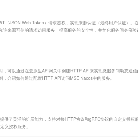
服务生态伙伴
视觉 Coding、空间感知、多模态思考等全面升级
1M上下文，专为长程任务能力而生
云工开物
企业应用
Works
Night Plan 支持 Qwen 3.8-Max
云原生大数据计算服务 MaxCompute
AI 办公
容器服务 Kub
NEW
Red Hat
30+ 款产品免费体验
Data Agent 驱动的一站式 Data+AI 开发治理平台
夜间 5 折，Qwen/Meoo/TokenPlan 客户专享
面向分析的企业级SaaS模式云数据仓库
AI智能应用
提供一站式管
科研合作
ERP
堂（旗舰版）
SUSE
（JSON Web Token）请求鉴权，实现来源认证（最终用户认证）。
智能客服
AI 应用构建
大模型原生
CRM
性，只允许来源可信的请求访问服务，提高服务的安全性，并简化服务间身份验
防护产品
2个月
自动承接线索
建站小程序
Qoder
大模型服务平台百炼-应用模版
OA 办公系统
HOT
NEW
面向真实软件
个人版上线、团队版降价；千问3.8-Max首发发尝鲜
丰富多元化的应用模版和解决方案
力提升
财税管理
模板建站
万有无界
大模型服务平台百炼-智能体
400电话
定制建站
的模型效果
灵活可视化地构建企业级 Agent
时，可以通过在云原生API网关中创建HTTP API来实现微服务间动态通
方案
广告营销
模板小程序
介绍如何通过配置HTTP API访问MSE Nacos中的服务。
秒悟
人工智能平台 PAI
定制小程序
云端极速 AI 
新一代 AI 视频生成模型，深度适配广告营销等场景
AI Native 的算法工程平台，一站式完成建模、训练、推理服务部署
APP 开发
建站系统
置，还提供了灵活的扩展能力，支持对接HTTP协议和gRPC协议的自定义授权
AI 应用
10分钟微调：让0.6B模型媲美235B模
多模态数据信
自定义授权服务。
型
依托云原生高可用架构,实现Dify私有化部署
用1%尺寸在特定领域达到大模型90%以上效果