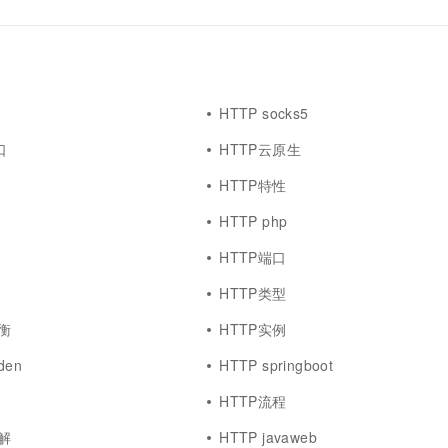
HTTP socks5
口
HTTP云原生
l
HTTP特性
HTTP php
HTTP端口
HTTP类型
衡
HTTP实例
den
HTTP springboot
HTTP流程
解
HTTP javaweb