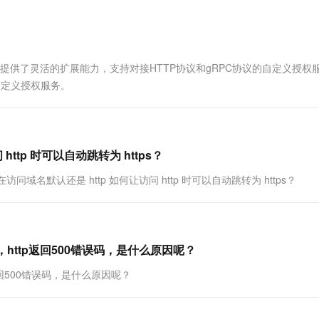
一个 AI 助手
超强辅助，Bol
即刻拥有 DeepSeek-R1 满血版
在企业官网、通讯软件中为客户提供 AI 客服
多种方案随心选，轻松解锁专属 DeepSeek
置，还提供了灵活的扩展能力，支持对接HTTP协议和gRPC协议的自定义授权
自定义授权服务。
tp 时可以自动跳转为 https？
问域名默认还是 http 如何让访问 http 时可以自动跳转为 https？
http返回500错误码，是什么原因呢？
返回500错误码，是什么原因呢？