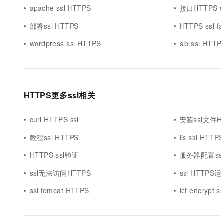
apache ssl HTTPS
接口HTTPS s
部署ssl HTTPS
HTTPS ssl fa
wordpress ssl HTTPS
slb ssl HTT
HTTPS更多ssl相关
curl HTTPS ssl
安装ssl文件H
教程ssl HTTPS
iis ssl HTTP
HTTPS ssl验证
服务器配置ssl
ssl无法访问HTTPS
ssl HTTPS
ssl tomcat HTTPS
let encryp