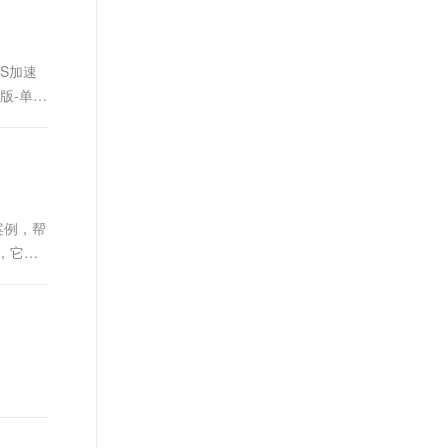
t.diy 一步搞定创意建站
构建大模型应用的安全防护体系
通过自然语言交互简化开发流程,全栈开发支持
通过阿里云安全产品对 AI 应用进行安全防护
S加速
版-单域
案例，帮
议，它使