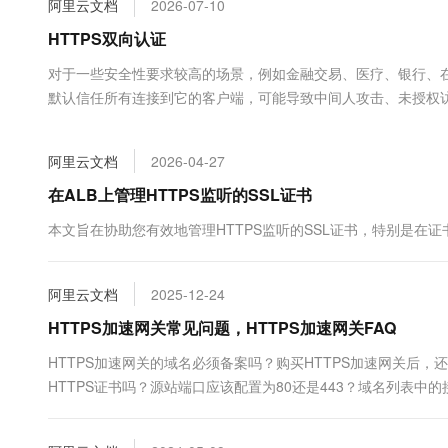
阿里云文档
2026-07-10
大数据开发治理平台 Data
AI 产品 免费试用
网络
安全
云开发大赛
Tableau 订阅
HTTPS双向认证
1亿+ 大模型 tokens 和 
可观测
入门学习赛
中间件
AI空中课堂在线直播课
对于一些安全性要求较高的场景，例如金融交易、医疗、银行、
云防火墙
140+云产品 免费试用
大模型服务
默认信任所有连接到它的客户端，可能导致中间人攻击、未授权访
上云与迁云
云原生的云上边界网络安全
产品新客免费试用，最长1
数据库
全性。双向认证要求客户端和服务端在建立连接之前，双方都需
生态解决方案
千问AI平台-Token Plan
企业出海
大模型ACA认证体验
大数据计算
阿里云文档
2026-04-27
助力企业全员 AI 认知与能
行业生态解决方案
政企业务
媒体服务
千问AI平台-模型体验
在ALB上管理HTTPS监听的SSL证书
开发者生态解决方案
在线体验全尺寸、多种模态
企业服务与云通信
本文旨在协助您有效地管理HTTPS监听的SSL证书，特别是在
AI 开发和 AI 应用解决
Happy 系列大模型
域名与网站
阿里云文档
2025-12-24
终端用户计算
HTTPS加速网关常见问题，HTTPS加速网关FAQ
Serverless
大模型解决方案
HTTPS加速网关的域名必须备案吗？购买HTTPS加速网关后
HTTPS证书吗？源站端口应该配置为80还是443？域名列表中
开发工具
快速部署 Dify，高效搭建 
迁移与运维管理