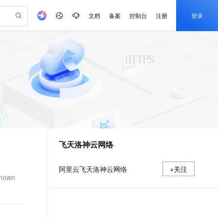
文档
备案
控制台
注册
登录
验
作计划
器
AI 活动
专业服务
服务伙伴合作计划
开发者社区
加入我们
产品动态
服务平台百炼
阿里云 OPC 创新助力计划
一站式生成采购清单，支持单品或批量购买
可编辑精美 PPT 文稿
S产品伙伴计划（繁花）
峰会
CS
造的大模型服务与应用开发平台
Agency Agents：拥有专属领域专家
AI 生产力先锋
Al MaaS 服务伙伴赋能合作
域名
博文
Careers
至高可申请百万元
Qwen3.8-Max 模型上线
 轻松生成专业的 PPT
开启高性价比 AI 编程新体验
弹性可伸缩的云计算服务
先锋实践拓展 AI 生产力的边界
多领域专家智能体,一键组建 AI 虚拟交付团队
Token 补贴，五大权
计划
海大会
伙伴信用分合作计划
商标
问答
社会招聘
益加速 OPC 成功
帕鲁游戏服务器
SS
HappyHorse 打造一站式影视创作平台
飞天发布时刻
HOT
Open Search 向量检索版支
划
备案
电子书
校园招聘
联机服务器，轻松开启游戏
视频创作，一键激活电商全链路生产力
稳定、安全、高性价比、高性能的云存储服务
所见，即是所愿
持视频检索 Pipeline 功能
可视化编排打通从文字构思到成片全链路闭环
更多支持
划
公司注册
镜像站
视频生成
语音识别与合成
 智能体与工作流应用
漫剧工坊：一站式动画创作平台
AI 实训营
应用身份服务 (IDaaS)
合作伙伴培训与认证
飞天洛神云网络
划
上云迁移
站生成，高效打造优质广告素材
全接入的云上超级电脑
通过阿里云百炼高效搭建AI应用,助力高效开发
快速生产连贯的高质量长漫剧
从基础到进阶，Agent 创客手把手教你
OpenClaw 管理能力上线
e-1.1-T2V
Qwen3-TTS-Flash
lScope
我要反馈
查询合作伙伴
畅细腻的高质量视频
离线语音合成大模型，多语言方言自适应，低延迟高稳定
n Alibaba Cloud ISV 合作
代维服务
建企业门户网站
10 分钟搭建微信、支付宝小程序
MaxCompute MaxFrame 提
阿里云飞天洛神云网络
+关注
创新加速
ope
登录合作伙伴管理后台
我要建议
站，无忧落地极速上线
以可视化方式快速构建移动和 PC 门户网站
国内短信简单易用，安全可靠，秒级触达，全球覆盖200+国家和地区。
高效部署网站，快速应用到小程序
供自动弹性内存功能
nown
e-1.1-I2V
Cosyvoice-V3-Flash
安全
畅自然，细节丰富
高表现力语音合成大模型，语音克隆听感自然
我要投诉
PolarDB
上云场景组合购
Milvus 弹性伸缩功能新增节
伴
漫剧创作，剧本、分镜、视频高效生成
100%兼容MySQL、PostgreSQL，兼容Oracle，支持集中和分布式
覆盖90%+业务场景，专享组合折扣价
点支持范围
2V
VPN
Fun-ASR