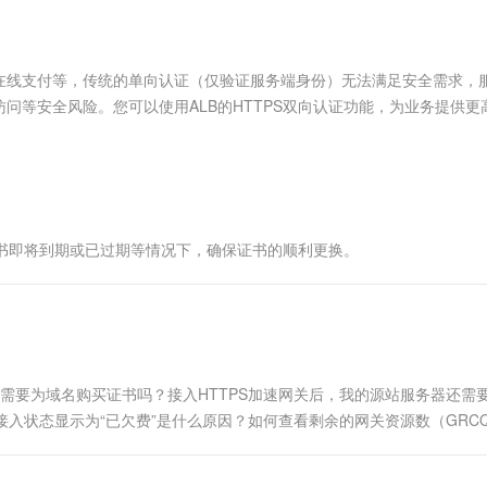
服务生态伙伴
视觉 Coding、空间感知、多模态思考等全面升级
1M上下文，专为长程任务能力而生
云工开物
企业应用
Works
Night Plan 支持 Qwen 3.8-Max
云原生大数据计算服务 MaxCompute
AI 办公
容器服务 Kub
NEW
Red Hat
30+ 款产品免费体验
Data Agent 驱动的一站式 Data+AI 开发治理平台
夜间 5 折，Qwen/Meoo/TokenPlan 客户专享
面向分析的企业级SaaS模式云数据仓库
AI智能应用
提供一站式管
科研合作
ERP
堂（旗舰版）
SUSE
在线支付等，传统的单向认证（仅验证服务端身份）无法满足安全需求，
智能客服
AI 应用构建
大模型原生
CRM
问等安全风险。您可以使用ALB的HTTPS双向认证功能，为业务提供更
防护产品
2个月
自动承接线索
要验证对方的身份，双方都通过认证后，才能建立安全通信通道进行数据
建站小程序
Qoder
大模型服务平台百炼-应用模版
OA 办公系统
HOT
NEW
面向真实软件
个人版上线、团队版降价；千问3.8-Max首发发尝鲜
丰富多元化的应用模版和解决方案
力提升
财税管理
模板建站
万有无界
大模型服务平台百炼-智能体
400电话
定制建站
的模型效果
灵活可视化地构建企业级 Agent
证书即将到期或已过期等情况下，确保证书的顺利更换。
方案
广告营销
模板小程序
秒悟
人工智能平台 PAI
定制小程序
云端极速 AI 
新一代 AI 视频生成模型，深度适配广告营销等场景
AI Native 的算法工程平台，一站式完成建模、训练、推理服务部署
APP 开发
建站系统
，还需要为域名购买证书吗？接入HTTPS加速网关后，我的源站服务器还需
的接入状态显示为“已欠费”是什么原因？如何查看剩余的网关资源数（GRC
AI 应用
10分钟微调：让0.6B模型媲美235B模
多模态数据信
型
依托云原生高可用架构,实现Dify私有化部署
用1%尺寸在特定领域达到大模型90%以上效果