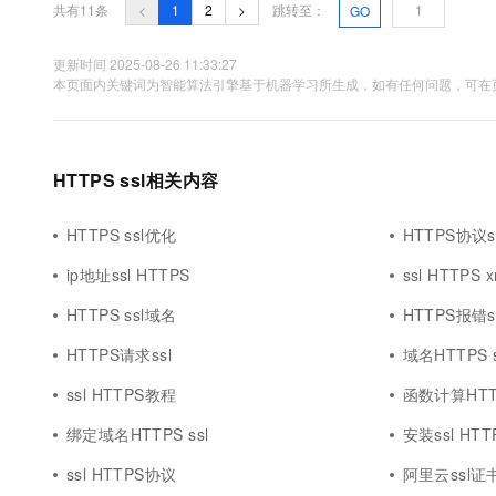
共有11条
<
1
2
>
跳转至：
GO
更新时间 2025-08-26 11:33:27
本页面内关键词为智能算法引擎基于机器学习所生成，如有任何问题，可在页
HTTPS ssl相关内容
HTTPS ssl优化
HTTPS协议s
ip地址ssl HTTPS
ssl HTTPS x
HTTPS ssl域名
HTTPS报错s
HTTPS请求ssl
域名HTTPS s
ssl HTTPS教程
函数计算HTTP
绑定域名HTTPS ssl
安装ssl HTT
ssl HTTPS协议
阿里云ssl证