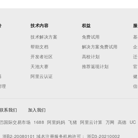
价
技术内容
权益
服
技术解决方案
免费试用
基
帮助文档
解决方案免费试用
企
开发者社区
高校计划
迁
天池大赛
推荐返现计划
官
器
阿里云认证
健
管理
信
联系我们
加入我们
巴国际交易市场
1688
阿里妈妈
飞猪
阿里云计算
万网
高德
UC
：
浙B2-20080101
域名注册服务机构许可：
浙D3-20210002