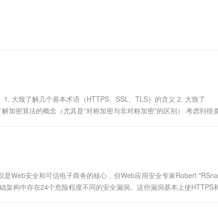
. 大致了解几个基本术语（HTTPS、SSL、TLS）的含义 2. 大致了
3. 大致了解加密算法的概念（尤其是“对称加密与非对称加密”的区别） 考虑到很
议是Web安全和可信电子商务的核心，但Web应用安全专家Robert "RSnak
器的基础架构中存在24个危险程度不同的安全漏洞。这些漏洞基本上使HTTPS和
以保护用户的页面...