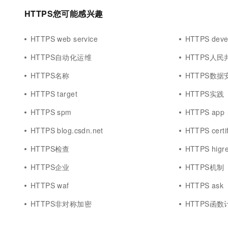
HTTPS您可能感兴趣
HTTPS web service
HTTPS devel
HTTPS自动化运维
HTTPS人民
HTTPS名称
HTTPS数据
HTTPS target
HTTPS实践
HTTPS spm
HTTPS app
HTTPS blog.csdn.net
HTTPS certif
HTTPS检查
HTTPS higr
HTTPS企业
HTTPS机制
HTTPS waf
HTTPS ask
HTTPS非对称加密
HTTPS函数