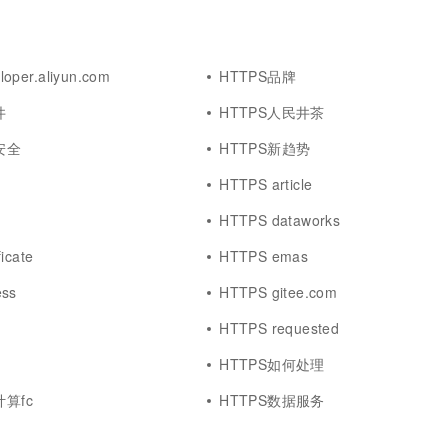
oper.aliyun.com
HTTPS品牌
井
HTTPS人民井茶
安全
HTTPS新趋势
HTTPS article
HTTPS dataworks
icate
HTTPS emas
ess
HTTPS gitee.com
HTTPS requested
HTTPS如何处理
计算fc
HTTPS数据服务