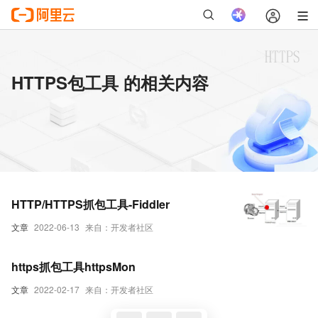
HTTPS包工具 的相关内容
HTTP/HTTPS抓包工具-Fiddler
文章
2022-06-13
来自：开发者社区
https抓包工具httpsMon
文章
2022-02-17
来自：开发者社区