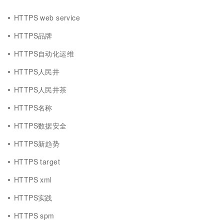
HTTPS web service
HTTPS品牌
HTTPS自动化运维
HTTPS人民井
HTTPS人民井茶
HTTPS名称
HTTPS数据安全
HTTPS新趋势
HTTPS target
HTTPS xml
HTTPS实践
HTTPS spm