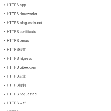
HTTPS app
HTTPS dataworks
HTTPS blog.csdn.net
HTTPS certificate
HTTPS emas
HTTPS检查
HTTPS higress
HTTPS gitee.com
HTTPS企业
HTTPS机制
HTTPS requested
HTTPS waf